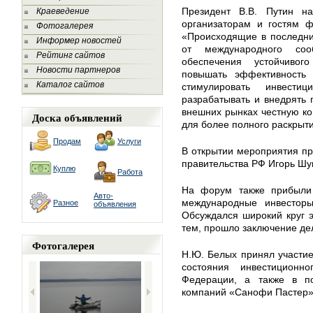
Президент В.В. Путин на
Краеведение
организаторам и гостям ф
Фотогалерея
«Происходящие в последни
Информер новостей
от международного соо
Рейтинг сайтов
обеспечения устойчивог
Новости партнеров
повышать эффективность 
Каталог сайтов
стимулировать инвести
разрабатывать и внедрять
внешних рынках честную ко
Доска объявлений
для более полного раскрыт
Продам
Услуги
В открытии мероприятия пр
правительства РФ Игорь Шу
Куплю
Работа
На форум также прибыли 
Авто-
международные инвесторы
Разное
объявления
Обсуждался широкий круг 
тем, прошло заключение де
Фотогалерея
Н.Ю. Белых принял участие
состояния инвестиционн
Федерации, а также в п
компаний «Санофи Пастер»