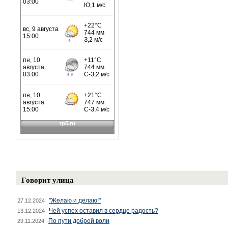
Говорит улица
"Желаю и делаю!"
27.12.2024
Чей успех оставил в сердце радость?
13.12.2024
По пути доброй воли
29.11.2024