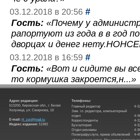
#
03.12.2018 в 20:56
Гость:
«
Почему у администр
рапортуют из года в в год п
дворцах и денег нету.НОНСЕ
#
03.12.2018 в 16:59
Гость:
«
Вот и сидите вы вс
то кормушка закроется,н...
»
Адрес редакции:
Телефоны:
613200, Кировская обл., г. Белая
Главный редактор
4-3
Холуница, ул. Смирнова, 18
Зам. гл. редактора, компьютерный
отдел
4-3
E-mail:
H_zori@mail.ru
Корреспонденты
4-3
Индекс издания:
51982
Бухгалтерия
4-3
Отдел рекламы
4-3
Полиграфуслуги, прием объявлений
4-4