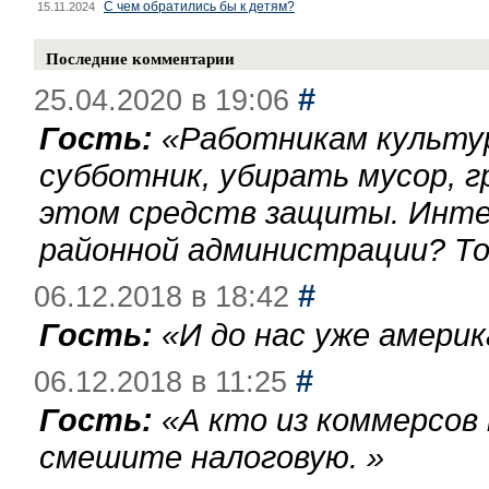
С чем обратились бы к детям?
15.11.2024
Последние комментарии
#
25.04.2020 в 19:06
Гость:
«
Работникам культу
субботник, убирать мусор, г
этом средств защиты. Инте
районной администрации? То
#
06.12.2018 в 18:42
Гость:
«
И до нас уже америк
#
06.12.2018 в 11:25
Гость:
«
А кто из коммерсов
смешите налоговую.
»