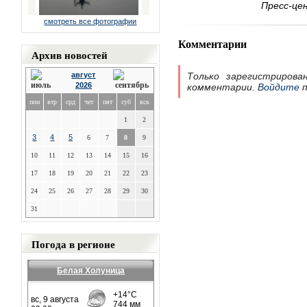
Пресс-це
смотреть все фотографии
Комментарии
Архив новостей
август
Только зарегистрирова
2026
комментарии.
Войдите
п
пон
втр
срд
чет
пят
суб
вск
1
2
3
4
5
6
7
8
9
10
11
12
13
14
15
16
17
18
19
20
21
22
23
24
25
26
27
28
29
30
31
Погода в регионе
Белая Холуница