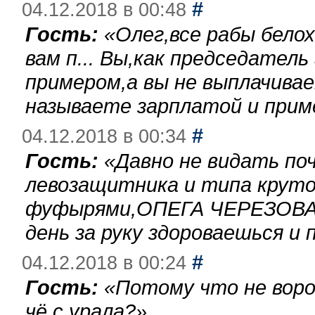
#
04.12.2018 в 00:48
Гость:
«
Олег,все рабы бело
вам п... Вы,как председател
примером,а вы не выплачива
называете зарплатой и при
#
04.12.2018 в 00:34
Гость:
«
Давно не видать по
левозащитника и типа круто
фуфырями,ОПЕГА ЧЕРЕЗОВА-
день за руку здороваешься и п
#
04.12.2018 в 00:24
Гость:
«
Потому что не воро
чё с урала?
»