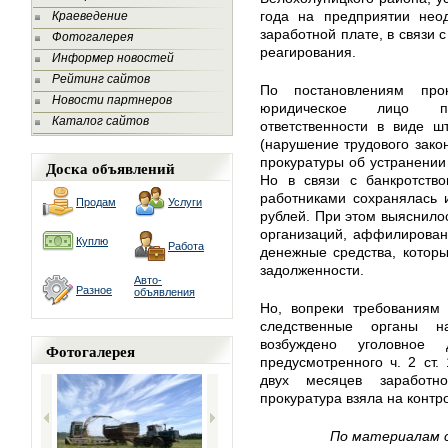
года на предприятии неод
Краеведение
заработной плате, в связи 
Фотогалерея
реагирования.
Информер новостей
Рейтинг сайтов
По постановлениям про
Новости партнеров
юридическое лицо пр
Каталог сайтов
ответственности в виде ш
(нарушение трудового зако
прокуратуры об устранении
Доска объявлений
Но в связи с банкротств
работниками сохранялась 
Продам
Услуги
рублей. При этом выяснилос
организаций, аффилирован
Куплю
Работа
денежные средства, котор
задолженности.
Авто-
Разное
объявления
Но, вопреки требованиям 
следственные органы н
возбуждено уголовное 
Фотогалерея
предусмотренного ч. 2 ст
двух месяцев заработн
прокуратура взяла на контр
По материалам с