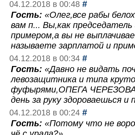
#
04.12.2018 в 00:48
Гость:
«
Олег,все рабы бело
вам п... Вы,как председател
примером,а вы не выплачива
называете зарплатой и при
#
04.12.2018 в 00:34
Гость:
«
Давно не видать по
левозащитника и типа круто
фуфырями,ОПЕГА ЧЕРЕЗОВА-
день за руку здороваешься и п
#
04.12.2018 в 00:24
Гость:
«
Потому что не воро
чё с урала?
»