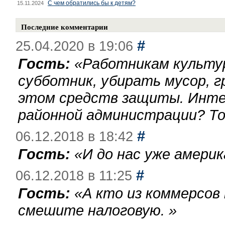
С чем обратились бы к детям?
15.11.2024
Последние комментарии
#
25.04.2020 в 19:06
Гость:
«
Работникам культу
субботник, убирать мусор, г
этом средств защиты. Инте
районной администрации? То
#
06.12.2018 в 18:42
Гость:
«
И до нас уже америк
#
06.12.2018 в 11:25
Гость:
«
А кто из коммерсов
смешите налоговую.
»