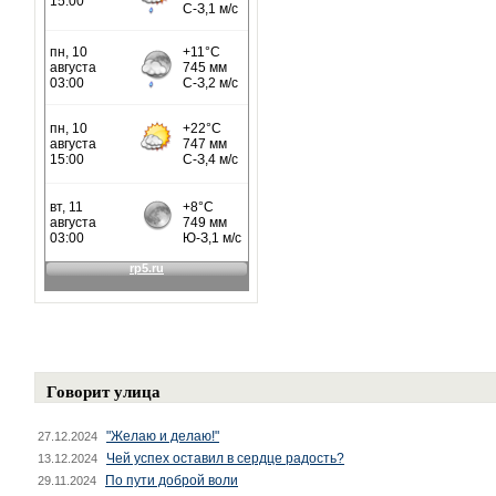
Говорит улица
"Желаю и делаю!"
27.12.2024
Чей успех оставил в сердце радость?
13.12.2024
По пути доброй воли
29.11.2024