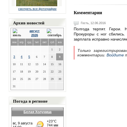
смотреть все фотографии
Комментарии
Архив новостей
Гость, 12.06.2016
Полгода терпят. Герои.
август
Прокуроры с ног сбились. 
2026
зарплата исправно начисл
пон
втр
срд
чет
пят
суб
вск
1
2
Только зарегистрирова
комментарии.
Войдите
п
3
4
5
6
7
8
9
10
11
12
13
14
15
16
17
18
19
20
21
22
23
24
25
26
27
28
29
30
31
Погода в регионе
Белая Холуница