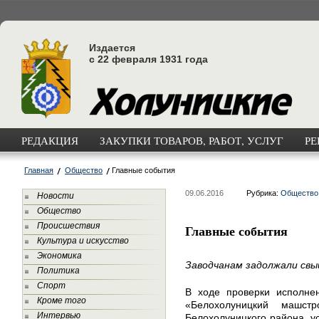
Издается
с 22 февраля 1931 года
РЕДАКЦИЯ
ЗАКУПКИ ТОВАРОВ, РАБОТ, УСЛУГ
РЕ
Главная
Общество
Главные события
09.06.2016
Рубрика:
Общество
Новости
Общество
Происшествия
Главные события
Культура и искусство
Экономика
Заводчанам задолжали свы
Политика
Спорт
В ходе проверки исполнен
Кроме того
«Белохолуницкий машстр
Интервью
Белохолуницкого района, ус