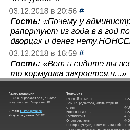
#
03.12.2018 в 20:56
Гость:
«
Почему у администр
рапортуют из года в в год п
дворцах и денег нету.НОНСЕ
#
03.12.2018 в 16:59
Гость:
«
Вот и сидите вы вс
то кормушка закроется,н...
»
Адрес редакции:
Телефоны:
613200, Кировская обл., г. Белая
Главный редактор
4-3
Холуница, ул. Смирнова, 18
Зам. гл. редактора, компьютерный
отдел
4-3
E-mail:
H_zori@mail.ru
Корреспонденты
4-3
Индекс издания:
51982
Бухгалтерия
4-3
Отдел рекламы
4-3
Полиграфуслуги, прием объявлений
4-4