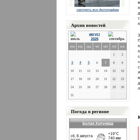
м
п
смотреть все фотографии
д
т
Архив новостей
п
август
З
2026
П
п
пон
втр
срд
чет
пят
суб
вск
п
1
2
с
«
3
4
5
6
7
8
9
с
10
11
12
13
14
15
16
А
к
17
18
19
20
21
22
23
д
24
25
26
27
28
29
30
л
31
Погода в регионе
Белая Холуница