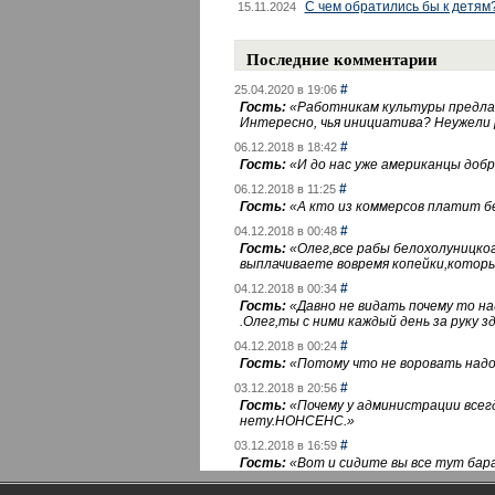
С чем обратились бы к детям
15.11.2024
Последние комментарии
#
25.04.2020 в 19:06
Гость:
«
Работникам культуры предлаг
Интересно, чья инициатива? Неужели
#
06.12.2018 в 18:42
Гость:
«
И до нас уже американцы добра
#
06.12.2018 в 11:25
Гость:
«
А кто из коммерсов платит 
#
04.12.2018 в 00:48
Гость:
«
Олег,все рабы белохолуницко
выплачиваете вовремя копейки,котор
#
04.12.2018 в 00:34
Гость:
«
Давно не видать почему то 
.Олег,ты с ними каждый день за руку зд
#
04.12.2018 в 00:24
Гость:
«
Потому что не воровать надо 
#
03.12.2018 в 20:56
Гость:
«
Почему у администрации всегд
нету.НОНСЕНС.
»
#
03.12.2018 в 16:59
Гость:
«
Вот и сидите вы все тут бара