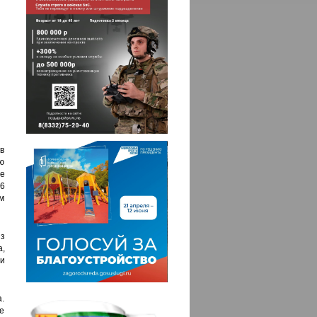
ов
ю
е
6
м
з
,
и
а.
не