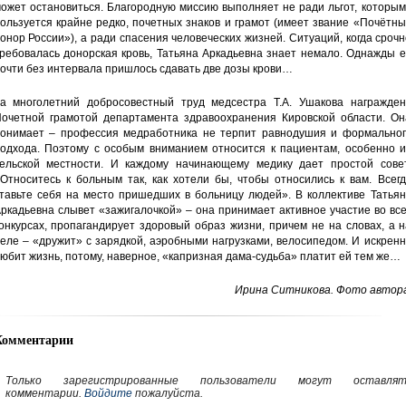
ожет остановиться. Благородную миссию выполняет не ради льгот, которы
ользуется крайне редко, почетных знаков и грамот (имеет звание «Почётн
онор России»), а ради спасения человеческих жизней. Ситуаций, когда сроч
ребовалась донорская кровь, Татьяна Аркадьевна знает немало. Однажды 
очти без интервала пришлось сдавать две дозы крови…
а многолетний добросовестный труд медсестра Т.А. Ушакова награжден
очетной грамотой департамента здравоохранения Кировской области. Он
онимает – профессия медработника не терпит равнодушия и формальног
одхода. Поэтому с особым вниманием относится к пациентам, особенно и
ельской местности. И каждому начинающему медику дает простой совет
Относитесь к больным так, как хотели бы, чтобы относились к вам. Всег
тавьте себя на место пришедших в больницу людей». В коллективе Татьян
ркадьевна слывет «зажигалочкой» – она принимает активное участие во вс
онкурсах, пропагандирует здоровый образ жизни, причем не на словах, а 
еле – «дружит» с зарядкой, аэробными нагрузками, велосипедом. И искрен
юбит жизнь, потому, наверное, «капризная дама-судьба» платит ей тем же…
Ирина Ситникова. Фото автора
Комментарии
Только зарегистрированные пользователи могут оставлят
комментарии.
Войдите
пожалуйста.