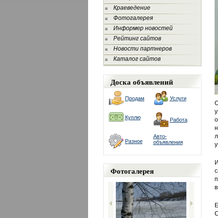
Краеведение
Фотогалерея
Информер новостей
Рейтинг сайтов
Новости партнеров
Каталог сайтов
Доска объявлений
Продам
Услуги
О
у
Куплю
о
Работа
н
л
Авто-
Разное
объявления
у
И
Фотогалерея
с
в
Е
С