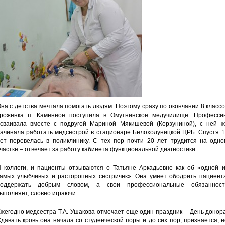
на с детства мечтала помогать людям. Поэтому сразу по окончании 8 класс
роженка п. Каменное поступила в Омутнинское медучилище. Професси
сваивала вместе с подругой Мариной Мякишевой (Корзуниной), с ней ж
ачинала работать медсестрой в стационаре Белохолуницкой ЦРБ. Спустя 1
ет перевелась в поликлинику. С тех пор почти 20 лет трудится на одно
частке – отвечает за работу кабинета функциональной диагностики.
 коллеги, и пациенты отзываются о Татьяне Аркадьевне как об «одной и
амых улыбчивых и расторопных сестричек». Она умеет ободрить пациента
поддержать добрым словом, а свои профессиональные обязанност
ыполняет, словно играючи.
жегодно медсестра Т.А. Ушакова отмечает еще один праздник – День донор
давать кровь она начала со студенческой поры и до сих пор, признается, 