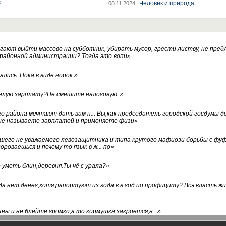
?
Человек и природа
08.11.2024
ают выйти массово на субботник, убирать мусор, грести листву, не пред
 районной администрации? Тогда это вопи
»
лись. Пока в виде норок.
»
белую зарплату?Не смешите налоговую.
»
го района мечтают дать вам п... Вы,как председатель городской госдумы 
ые называете зарплатой и применяете физи
»
нашего не уважаемого левозащитника и типа крутого мафиози борьбы с 
ороваешься и почему то язык в ж... по
»
уметь блин,деревня.Ты чё с урала?
»
а нет денег,хотя рапортуют из года в в год по профициту? Вся власть жи
ны и не блейте громко,а то кормушка закроется,н...
»