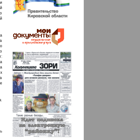
ми
ый
но
ей
а
а
о
з
:
да
а
ех
на
не
.
ь