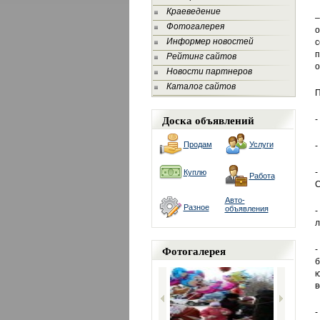
Краеведение
–
Фотогалерея
о
Информер новостей
п
Рейтинг сайтов
о
Новости партнеров
Каталог сайтов
П
Доска объявлений
-
Продам
Услуги
-
-
Куплю
Работа
С
Авто-
Разное
объявления
-
л
Фотогалерея
-
б
ю
в
-