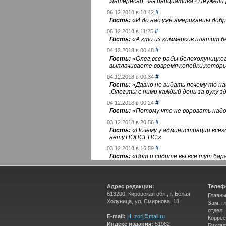
Интересно, чья инициатива? Неужели
#
06.12.2018 в 18:42
Гость:
«
И до нас уже американцы добра
#
06.12.2018 в 11:25
Гость:
«
А кто из коммерсов платит 
#
04.12.2018 в 00:48
Гость:
«
Олег,все рабы белохолуницко
выплачиваете вовремя копейки,котор
#
04.12.2018 в 00:34
Гость:
«
Давно не видать почему то 
.Олег,ты с ними каждый день за руку зд
#
04.12.2018 в 00:24
Гость:
«
Потому что не воровать надо 
#
03.12.2018 в 20:56
Гость:
«
Почему у администрации всегд
нету.НОНСЕНС.
»
#
03.12.2018 в 16:59
Гость:
«
Вот и сидите вы все тут бара
Адрес редакции:
Телеф
613200, Кировская обл., г. Белая
Главны
Холуница, ул. Смирнова, 18
Зам. г
отдел
E-mail:
H_zori@mail.ru
Коррес
Индекс издания:
51982
Бухгал