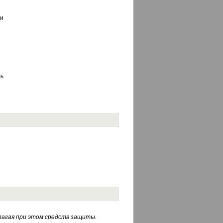
и
ь
лагая при этом средств защиты.