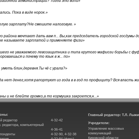
 районной администрации? Тогда это вопи
»
лись. Пока в виде норок.
»
белую зарплату?Не смешите налоговую.
»
го района мечтают дать вам п... Вы,как председатель городской госдумы 
ые называете зарплатой и применяете физи
»
нашего не уважаемого левозащитника и типа крутого мафиози борьбы с 
ороваешься и почему то язык в ж... по
»
уметь блин,деревня.Ты чё с урала?
»
а нет денег,хотя рапортуют из года в в год по профициту? Вся власть жи
ны и не блейте громко,а то кормушка закроется,н...
»
оны:
Главный редактор: Т.Л. Лыж
й редактор
4-32-42
Учредители:
л. редактора, компьютерный
Управление массовых
4-36-41
коммуникаций
понденты
4-32-90, 4-32-38
Кировской области;
терия
4-32-84 (факс)