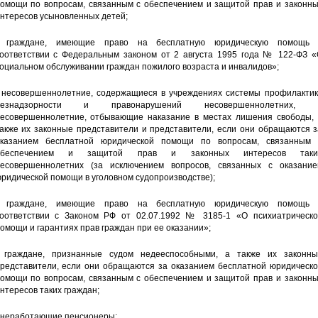
омощи по вопросам, связанным с обеспечением и защитой прав и законны
нтересов усыновленных детей;
- граждане, имеющие право на бесплатную юридическую помощь 
оответствии с Федеральным законом от 2 августа 1995 года № 122-ФЗ «
оциальном обслуживании граждан пожилого возраста и инвалидов»;
 несовершеннолетние, содержащиеся в учреждениях системы профилактик
безнадзорности и правонарушений несовершеннолетних, 
есовершеннолетние, отбывающие наказание в местах лишения свободы, 
акже их законные представители и представители, если они обращаются з
казанием бесплатной юридической помощи по вопросам, связанным 
обеспечением и защитой прав и законных интересов таки
есовершеннолетних (за исключением вопросов, связанных с оказание
ридической помощи в уголовном судопроизводстве);
- граждане, имеющие право на бесплатную юридическую помощь 
оответствии с Законом РФ от 02.07.1992 № 3185-1 «О психиатрическо
омощи и гарантиях прав граждан при ее оказании»;
 граждане, признанные судом недееспособными, а также их законны
редставители, если они обращаются за оказанием бесплатной юридическо
омощи по вопросам, связанным с обеспечением и защитой прав и законны
нтересов таких граждан;
 неработающие пенсионеры;