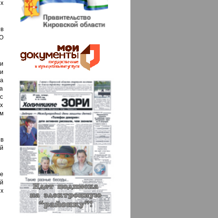
х
в
О
и
и
а
а
с
х
м
в
й
е
й
х