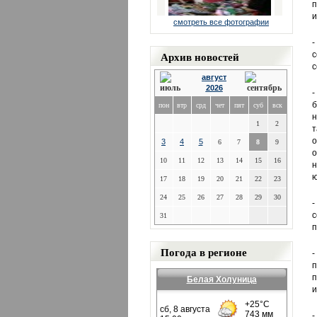
п
и
смотреть все фотографии
Архив новостей
с
с
август
2026
-
пон
втр
срд
чет
пят
суб
вск
н
1
2
т
о
3
4
5
6
7
8
9
10
11
12
13
14
15
16
н
ю
17
18
19
20
21
22
23
24
25
26
27
28
29
30
с
31
п
Погода в регионе
-
п
п
Белая Холуница
и
-