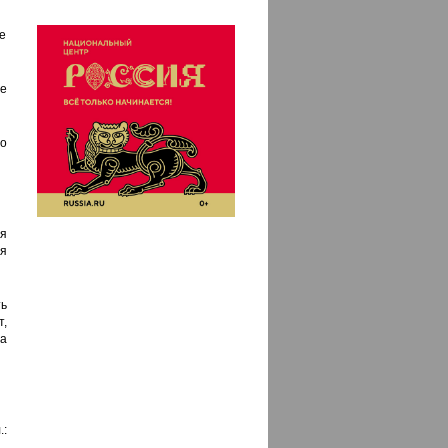
не
е
до
ия
я
ь
,
а
.: