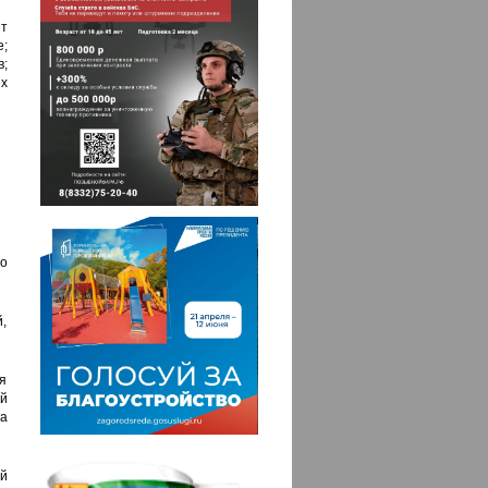
ет
;
;
ых
о
,
ся
й
а
й