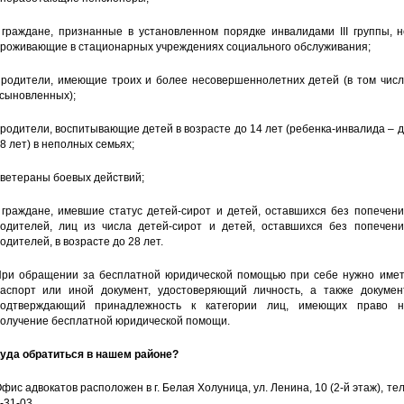
 граждане, признанные в установленном порядке инвалидами III группы, 
роживающие в стационарных учреждениях социального обслуживания;
 родители, имеющие троих и более несовершеннолетних детей (в том числ
сыновленных);
 родители, воспитывающие детей в возрасте до 14 лет (ребенка-инвалида – 
8 лет) в неполных семьях;
 ветераны боевых действий;
 граждане, имевшие статус детей-сирот и детей, оставшихся без попечен
одителей, лиц из числа детей-сирот и детей, оставшихся без попечени
одителей, в возрасте до 28 лет.
ри обращении за бесплатной юридической помощью при себе нужно имет
аспорт или иной документ, удостоверяющий личность, а также документ
одтверждающий принадлежность к категории лиц, имеющих право н
олучение бесплатной юридической помощи.
уда обратиться в нашем районе?
фис адвокатов расположен в г. Белая Холуница, ул. Ленина, 10 (2-й этаж), тел
-31-03.