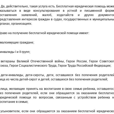
 Да, действительно, такая услуга есть. Бесплатная юридическая помощь мож
казываться в виде консультирования в устной и письменной форме
составления заявлений, жалоб, ходатайств и других документов
редставления интересов граждан в судах, государственных и муниципальн
рганах, организациях.
раво на получение бесплатной юридической помощи имеют:
 малоимущие граждане;
 инвалиды I и II групп;
 ветераны Великой Отечественной войны, Герои России, Герои Советског
оюза, Герои Социалистического Труда, Герои Труда Российской Федерации;
 дети-инвалиды, дети-сироты, дети, оставшиеся без попечения родителей
ица из числа детей-сирот и детей, оставшихся без попечения родителей;
 лица, желающие принять на воспитание в свою семью ребенка, оставшего
ез попечения родителей, если они обращаются за оказанием бесплатно
ридической помощи по вопросам, связанным с устройством ребенка н
оспитание в семью;
 усыновители, если они обращаются за оказанием бесплатной юридическо