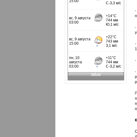
-
п
-
у
-
1
-
-
р
р
П
п
п
п
К
О
4