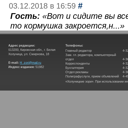
#
03.12.2018 в 16:59
Гость:
«
Вот и сидите вы вс
то кормушка закроется,н...
»
Адрес редакции:
Телефоны:
613200, Кировская обл., г. Белая
Главный редактор
4-3
Холуница, ул. Смирнова, 18
Зам. гл. редактора, компьютерный
отдел
4-3
E-mail:
H_zori@mail.ru
Корреспонденты
4-3
Индекс издания:
51982
Бухгалтерия
4-3
Отдел рекламы
4-3
Полиграфуслуги, прием объявлений
4-4
«Холуницкие зори». При использовании и