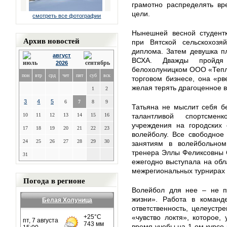
грамотно распределять вр
цели.
смотреть все фотографии
Нынешней весной студентк
Архив новостей
при Вятской сельскохозя
диплома. Затем девушка п
август
ВСХА. Дважды пройдя
2026
белохолуницком ООО «Тепл
пон
втр
срд
чет
пят
суб
вск
торговом бизнесе, она «рв
желая терять драгоценное
1
2
3
4
5
6
7
8
9
Татьяна не мыслит себя б
10
11
12
13
14
15
16
талантливой спортсмен
учреждения на городских 
17
18
19
20
21
22
23
волейболу. Все свободное
24
25
26
27
28
29
30
занятиям в волейбольно
тренера Эллы Феликсовны 
31
ежегодно выступала на обл
межрегиональных турнирах и,
Погода в регионе
Волейбол для нее – не п
жизни». Работа в команде
Белая Холуница
ответственность, целеустр
«чувство локтя», которое,
время учебы на 1-ом курсе