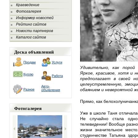
Краеведение
Фотогалерея
Информер новостей
Рейтинг сайтов
Новости партнеров
Каталог сайтов
Доска объявлений
Продам
Услуги
Удивительно, как порой
Яркое, красивое, хотя и 
Куплю
Работа
предполагает в своей н
целеустремленную, эмоци
Авто-
обаянием и невероятной ж
Разное
объявления
Прямо, как белохолуничанк
Фотогалерея
Уже в школе Таня отличала
Не случайно стала одн
телевидении! Вообще разно
жизни значительное мест
студенчестве Татьяна здор