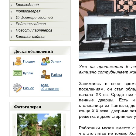
Краеведение
Фотогалерея
Информер новостей
Рейтинг сайтов
Новости партнеров
Каталог сайтов
Доска объявлений
Продам
Услуги
Уже на протяжении 5 ле
активно сотрудничает жит
Куплю
Работа
Занимаясь в свое врем
Авто-
Разное
поселениям, он стал обла
объявления
начала XX вв. Среди них
печные дверцы. Есть и
столешница из Пантыла, де
Фотогалерея
конца XIX века, дверные пет
решетка и даже старинное 
Работники музея вместе с
что это литье не только Хо