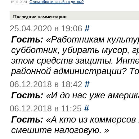
С чем обратились бы к детям?
15.11.2024
Последние комментарии
#
25.04.2020 в 19:06
Гость:
«
Работникам культу
субботник, убирать мусор, г
этом средств защиты. Инте
районной администрации? То
#
06.12.2018 в 18:42
Гость:
«
И до нас уже америк
#
06.12.2018 в 11:25
Гость:
«
А кто из коммерсов
смешите налоговую.
»