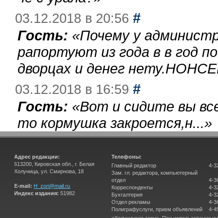
#
03.12.2018 в 20:56
Гость:
«
Почему у администр
рапортуют из года в в год п
дворцах и денег нету.НОНСЕ
#
03.12.2018 в 16:59
Гость:
«
Вот и сидите вы вс
то кормушка закроется,н...
»
Адрес редакции:
Телефоны:
613200, Кировская обл., г. Белая
Главный редактор
4-3
Холуница, ул. Смирнова, 18
Зам. гл. редактора, компьютерный
отдел
4-3
E-mail:
H_zori@mail.ru
Корреспонденты
4-3
Индекс издания:
51982
Бухгалтерия
4-3
Отдел рекламы
4-3
Полиграфуслуги, прием объявлений
4-4