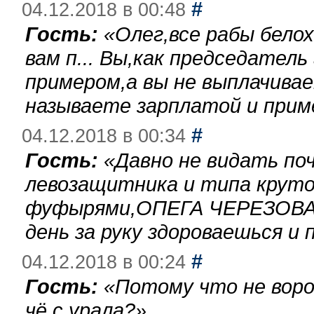
#
04.12.2018 в 00:48
Гость:
«
Олег,все рабы бело
вам п... Вы,как председател
примером,а вы не выплачива
называете зарплатой и при
#
04.12.2018 в 00:34
Гость:
«
Давно не видать по
левозащитника и типа круто
фуфырями,ОПЕГА ЧЕРЕЗОВА-
день за руку здороваешься и п
#
04.12.2018 в 00:24
Гость:
«
Потому что не воро
чё с урала?
»