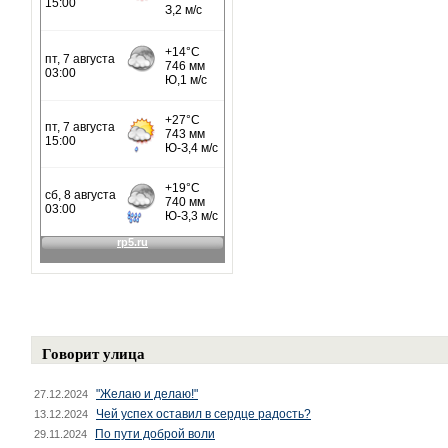
Говорит улица
"Желаю и делаю!"
27.12.2024
Чей успех оставил в сердце радость?
13.12.2024
По пути доброй воли
29.11.2024