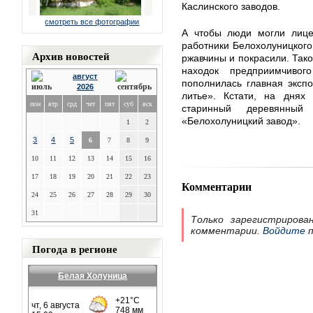
Каслинского заводов.
смотреть все фотографии
А чтобы люди могли лице
работники Белохолуницкого
Архив новостей
ржавчины и покрасили. Так
находок предприимчивог
август
пополнилась главная эксп
2026
литье». Кстати, на днях
пон
втр
срд
чет
пят
суб
вск
старинный деревянный
«Белохолуницкий завод».
1
2
3
4
5
6
7
8
9
10
11
12
13
14
15
16
17
18
19
20
21
22
23
Комментарии
24
25
26
27
28
29
30
31
Только зарегистрирова
комментарии.
Войдите
п
Погода в регионе
Белая Холуница