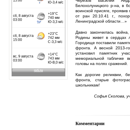
Черезов Василий Андр
Белохолуницкого р-на, в б
воинской присяге, проявив 
от ран 20.10.41 г., похо
Ленинградской области…»
Давно закончилась война,
Родины живет в сердцах 
Городище поставили памятн
фронта. А весной 2013-г
установил памятник уч
мемориальной табличке в
головы на полях сражений.
Как дорогие реликвии, б
фронта, старые фотогр
школьникам!
Софья Сколова, у
Комментарии