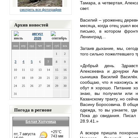
Тамара, а четвертая, Алекс
свет.
смотреть все фотографии
Василий – уроженец деревн
Архив новостей
месяца, когда отец ушел во
письмо, в котором фронт
август
Ленинград…
2026
пон
втр
срд
чет
пят
суб
вск
Затаив дыхание, мы, сего
того сильно пожелтевшего т
1
2
3
4
5
6
7
8
9
«Добрый день. Здравс
10
11
12
13
14
15
16
Алексеевна и дочурки Ав
сынишка Василий Василёк
17
18
19
20
21
22
23
сообщаю, что я нахожусь ж
24
25
26
27
28
29
30
обут я хорошо. Питание х
знаю, вы получили или н
31
Казанскому тракту, но сейча
Васину Боросовича. В обще
Погода в регионе
одежда, то вы узнаете, где
Пока до свидания. Писал
28.9.41.»
Белая Холуница
А вскоре пришла похоронк