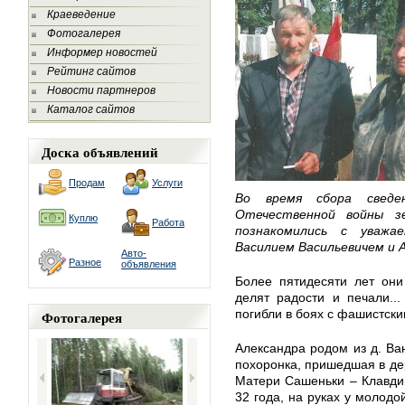
Краеведение
Фотогалерея
Информер новостей
Рейтинг сайтов
Новости партнеров
Каталог сайтов
Доска объявлений
Продам
Услуги
Во время сбора свед
Отечественной войны з
Куплю
Работа
познакомились с уважа
Василием Васильевичем и 
Авто-
Разное
объявления
Более пятидесяти лет они 
делят радости и печали...
погибли в боях с фашистски
Фотогалерея
Александра родом из д. Ва
похоронка, пришедшая в дер
Матери Сашеньки – Клавди
32 года, на руках у молодо