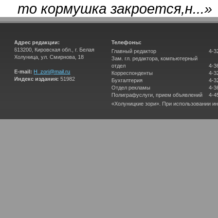
то кормушка закроется,н...
»
Адрес редакции:
Телефоны:
613200, Кировская обл., г. Белая
Главный редактор
4-3
Холуница, ул. Смирнова, 18
Зам. гл. редактора, компьютерный
отдел
4-3
E-mail:
H_zori@mail.ru
Корреспонденты
4-3
Индекс издания:
51982
Бухгалтерия
4-3
Отдел рекламы
4-3
Полиграфуслуги, прием объявлений
4-4
«Холуницкие зори». При использовании и