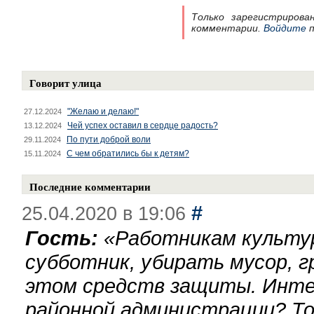
Только зарегистрирова
комментарии.
Войдите
п
Говорит улица
"Желаю и делаю!"
27.12.2024
Чей успех оставил в сердце радость?
13.12.2024
По пути доброй воли
29.11.2024
С чем обратились бы к детям?
15.11.2024
Последние комментарии
#
25.04.2020 в 19:06
Гость:
«
Работникам культу
субботник, убирать мусор, г
этом средств защиты. Инте
районной администрации? То