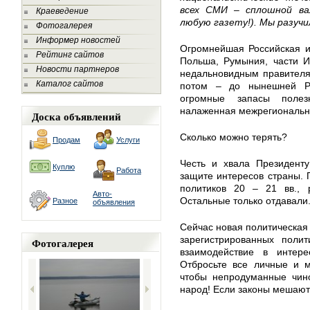
всех СМИ – сплошной ва
Краеведение
любую газету!). Мы разучи
Фотогалерея
Информер новостей
Огромнейшая Российская и
Рейтинг сайтов
Польша, Румыния, части И
Новости партнеров
недальновидным правителя
Каталог сайтов
потом – до нынешней Ро
огромные запасы полез
налаженная межрегиональн
Доска объявлений
Сколько можно терять?
Продам
Услуги
Честь и хвала Президент
Куплю
Работа
защите интересов страны. 
политиков 20 – 21 вв.,
Авто-
Остальные только отдавали
Разное
объявления
Сейчас новая политическая 
зарегистрированных полит
Фотогалерея
взаимодействие в интере
Отбросьте все личные и м
чтобы непродуманные чин
народ! Если законы мешают