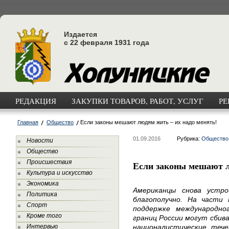
Издается
с 22 февраля 1931 года
РЕДАКЦИЯ
ЗАКУПКИ ТОВАРОВ, РАБОТ, УСЛУГ
РЕ
Главная
Общество
Если законы мешают людям жить – их надо менять!
01.09.2016
Рубрика:
Общество
Новости
Общество
Происшествия
Если законы мешают л
Культура и искусство
Экономика
Американцы снова устр
Политика
благополучно. На части 
Спорт
поддержке международно
Кроме того
границ России могут сбив
Интервью
националистические тече