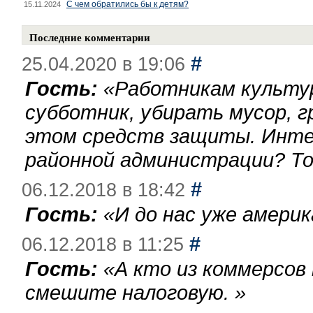
С чем обратились бы к детям?
15.11.2024
Последние комментарии
#
25.04.2020 в 19:06
Гость:
«
Работникам культу
субботник, убирать мусор, г
этом средств защиты. Инте
районной администрации? То
#
06.12.2018 в 18:42
Гость:
«
И до нас уже америк
#
06.12.2018 в 11:25
Гость:
«
А кто из коммерсов
смешите налоговую.
»