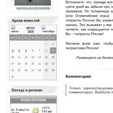
Вспомните, что, прежде все
суете дней вы забыли про 
смотреть все фотографии
примеров. По телевизору 
(или Олимпийские игры).
Архив новостей
патриоты России! Вы узнае
границ. Это вызывает у вас
август
читаете, как сокращается 
2026
Вы – патриоты России!
пон
втр
срд
чет
пят
суб
вск
Желаем всем нам, чтобы
1
2
патриотами России!
3
4
5
6
7
8
9
Размещено на безво
10
11
12
13
14
15
16
17
18
19
20
21
22
23
24
25
26
27
28
29
30
Комментарии
31
Только зарегистрирова
Погода в регионе
комментарии.
Войдите
п
Белая Холуница