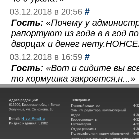
#
03.12.2018 в 20:56
Гость:
«
Почему у администр
рапортуют из года в в год п
дворцах и денег нету.НОНСЕ
#
03.12.2018 в 16:59
Гость:
«
Вот и сидите вы вс
то кормушка закроется,н...
»
Адрес редакции:
Телефоны:
613200, Кировская обл., г. Белая
Главный редактор
4-3
Холуница, ул. Смирнова, 18
Зам. гл. редактора, компьютерный
отдел
4-3
E-mail:
H_zori@mail.ru
Корреспонденты
4-3
Индекс издания:
51982
Бухгалтерия
4-3
Отдел рекламы
4-3
Полиграфуслуги, прием объявлений
4-4