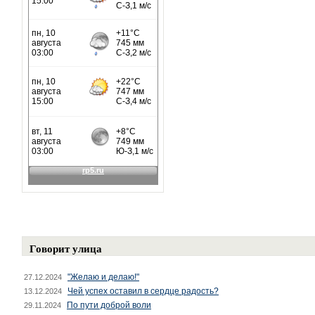
Говорит улица
"Желаю и делаю!"
27.12.2024
Чей успех оставил в сердце радость?
13.12.2024
По пути доброй воли
29.11.2024