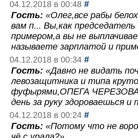
#
04.12.2018 в 00:48
Гость:
«
Олег,все рабы бело
вам п... Вы,как председател
примером,а вы не выплачива
называете зарплатой и при
#
04.12.2018 в 00:34
Гость:
«
Давно не видать по
левозащитника и типа круто
фуфырями,ОПЕГА ЧЕРЕЗОВА-
день за руку здороваешься и п
#
04.12.2018 в 00:24
Гость:
«
Потому что не воро
чё с урала?
»