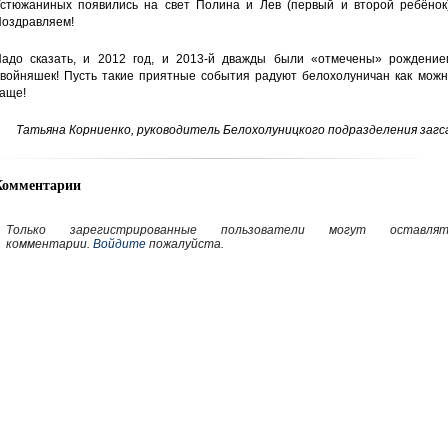
стюжаниных появились на свет Полина и Лев (первый и второй ребёнок)
оздравляем!
адо сказать, и 2012 год, и 2013-й дважды были «отмечены» рождение
войняшек! Пусть такие приятные события радуют белохолуничан как можн
аще!
Татьяна Корниенко, руководитель Белохолуницкого подразделения загс
Комментарии
Только зарегистрированные пользователи могут оставлят
комментарии.
Войдите
пожалуйста.