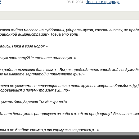
?
Человек и природа
08.11.2024
ают выйти массово на субботник, убирать мусор, грести листву, не пред
 районной администрации? Тогда это вопи
»
лись. Пока в виде норок.
»
белую зарплату?Не смешите налоговую.
»
го района мечтают дать вам п... Вы,как председатель городской госдумы 
ые называете зарплатой и применяете физи
»
нашего не уважаемого левозащитника и типа крутого мафиози борьбы с 
ороваешься и почему то язык в ж... по
»
уметь блин,деревня.Ты чё с урала?
»
а нет денег,хотя рапортуют из года в в год по профициту? Вся власть жи
ны и не блейте громко,а то кормушка закроется,н...
»