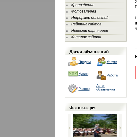
У
Краеведение
П
Фотогалерея
Информер новостей
Н
д
Рейтинг сайтов
ч
Новости партнеров
Каталог сайтов
Доска объявлений
Продам
Услуги
Куплю
Работа
Авто-
Разное
объявления
Фотогалерея