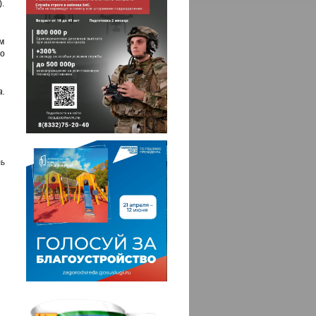
.
м
о
а.
ь