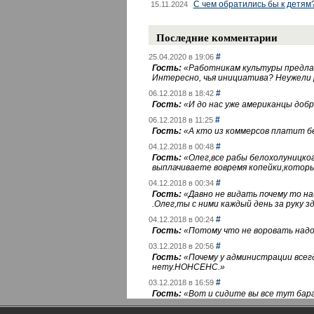
С чем обратились бы к детям
15.11.2024
Последние комментарии
#
25.04.2020 в 19:06
Гость:
«
Работникам культуры предлаг
Интересно, чья инициатива? Неужели
#
06.12.2018 в 18:42
Гость:
«
И до нас уже американцы добра
#
06.12.2018 в 11:25
Гость:
«
А кто из коммерсов платит 
#
04.12.2018 в 00:48
Гость:
«
Олег,все рабы белохолуницко
выплачиваете вовремя копейки,котор
#
04.12.2018 в 00:34
Гость:
«
Давно не видать почему то 
.Олег,ты с ними каждый день за руку зд
#
04.12.2018 в 00:24
Гость:
«
Потому что не воровать надо 
#
03.12.2018 в 20:56
Гость:
«
Почему у администрации всегд
нету.НОНСЕНС.
»
#
03.12.2018 в 16:59
Гость:
«
Вот и сидите вы все тут бара