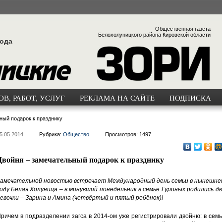
Общественная газета
Белохолуницкого района Кировской области
года
В, РАБОТ, УСЛУГ
РЕКЛАМА НА САЙТЕ
ПОДПИСКА
ный подарок к празднику
5.05.2014
Рубрика:
Общество
Просмотров: 1497
Двойня – замечательный подарок к празднику
амечательной новостью встречает Международный день семьи в нынешне
оду Белая Холуница – в минувший понедельник в семье Гуриных родились д
евочки – Зарина и Амина (четвёртый и пятый ребёнок)!
ричем в подразделении загса в 2014-ом уже регистрировали двойню: в сем