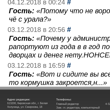
#
04.12.2018 в 00:24
Гость:
«
Потому что не воро
чё с урала?
»
#
03.12.2018 в 20:56
Гость:
«
Почему у администр
рапортуют из года в в год п
дворцах и денег нету.НОНСЕ
#
03.12.2018 в 16:59
Гость:
«
Вот и сидите вы вс
то кормушка закроется,н...
»
Адрес редакции:
Телефоны:
613200, Кировская обл., г. Белая
Главный редактор
4-3
Холуница, ул. Смирнова, 18
Зам. гл. редактора, компьютерный