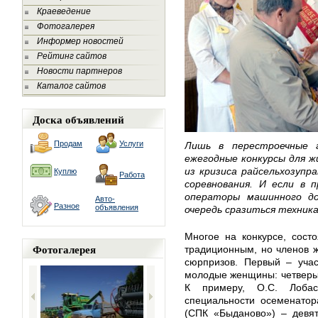
Краеведение
Фотогалерея
Информер новостей
Рейтинг сайтов
Новости партнеров
Каталог сайтов
Доска объявлений
Продам
Услуги
Лишь в перестроечные 
ежегодные конкурсы для ж
из кризиса райсельхозупр
Куплю
Работа
соревнования. И если в 
операторы машинного д
Авто-
Разное
объявления
очередь сразиться техник
Многое на конкурсе, сост
Фотогалерея
традиционным, но членов ж
сюрпризов. Первый – учас
молодые женщины: четверым
К примеру, О.С. Лобас
специальности осеменатор
(СПК «Быданово») – девят