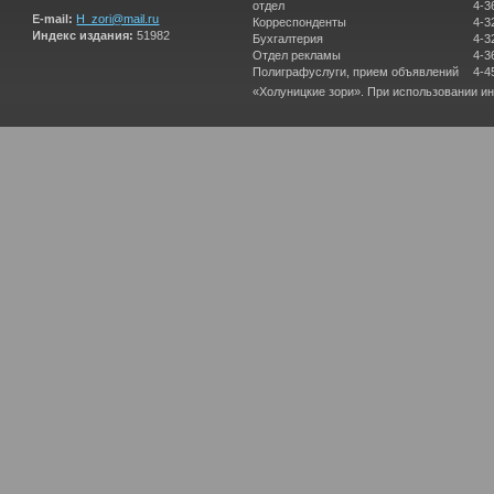
отдел
4-3
E-mail:
H_zori@mail.ru
Корреспонденты
4-3
Индекс издания:
51982
Бухгалтерия
4-3
Отдел рекламы
4-3
Полиграфуслуги, прием объявлений
4-4
«Холуницкие зори». При использовании и