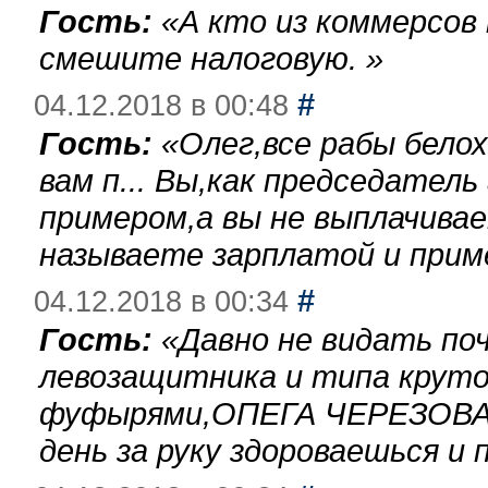
Гость:
«
А кто из коммерсов
смешите налоговую.
»
#
04.12.2018 в 00:48
Гость:
«
Олег,все рабы бело
вам п... Вы,как председател
примером,а вы не выплачива
называете зарплатой и при
#
04.12.2018 в 00:34
Гость:
«
Давно не видать по
левозащитника и типа круто
фуфырями,ОПЕГА ЧЕРЕЗОВА-
день за руку здороваешься и п