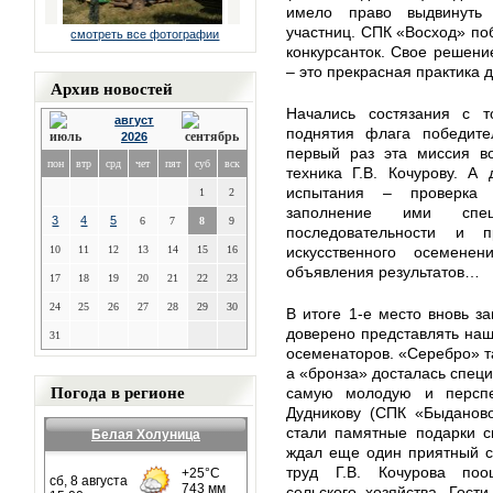
имело право выдвинуть
участниц. СПК «Восход» по
смотреть все фотографии
конкурсанток. Свое решение
– это прекрасная практика 
Архив новостей
Начались состязания с т
август
поднятия флага победите
2026
первый раз эта миссия во
пон
втр
срд
чет
пят
суб
вск
техника Г.В. Кочурову. 
испытания – проверка т
1
2
заполнение ими спец
3
4
5
6
7
8
9
последовательности и п
10
11
12
13
14
15
16
искусственного осемене
объявления результатов…
17
18
19
20
21
22
23
24
25
26
27
28
29
30
В итоге 1-е место вновь за
доверено представлять наш
31
осеменаторов. «Серебро» т
а «бронза» досталась специ
Погода в регионе
самую молодую и перспе
Дудникову (СПК «Быданов
стали памятные подарки с
Белая Холуница
ждал еще один приятный с
труд Г.В. Кочурова поо
сельского хозяйства. Гост