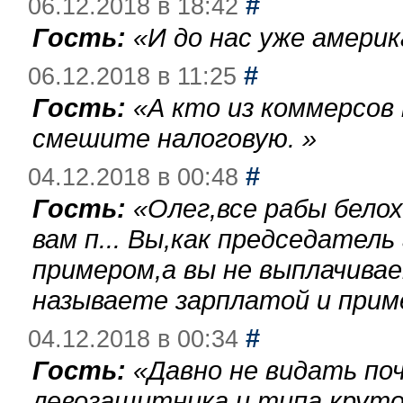
#
06.12.2018 в 18:42
Гость:
«
И до нас уже америк
#
06.12.2018 в 11:25
Гость:
«
А кто из коммерсов
смешите налоговую.
»
#
04.12.2018 в 00:48
Гость:
«
Олег,все рабы бело
вам п... Вы,как председател
примером,а вы не выплачива
называете зарплатой и при
#
04.12.2018 в 00:34
Гость:
«
Давно не видать по
левозащитника и типа круто