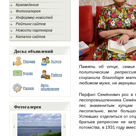
Краеведение
Фотогалерея
Информер новостей
Рейтинг сайтов
Новости партнеров
Каталог сайтов
Доска объявлений
Продам
Услуги
Память об отце, семья 
политическим репресс
Куплю
Работа
сохранила благодаря мате
любимом муже, не вернувш
Авто-
Разное
объявления
Перфил Семёнович рос в м
лесопромышленника Семёна
лес знаменитым купцам 
Фотогалерея
лесопильню, вели большо
Успевших отделиться от отц
братьев репрессии не зат
потомства, в 1931 году вме