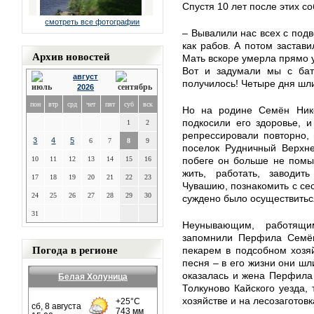
Спустя 10 лет после этих со
смотреть все фотографии
– Вывалили нас всех с подв
как рабов. А потом застави
Архив новостей
Мать вскоре умерла прямо у
Вот и задумали мы с бате
август
получилось! Четыре дня шл
2026
пон
втр
срд
чет
пят
суб
вск
Но на родине Семён Нико
подкосили его здоровье, 
1
2
репрессировали повторно,
3
4
5
6
7
8
9
поселок Рудничный Верхне
10
11
12
13
14
15
16
побеге он больше не помы
жить, работать, заводи
17
18
19
20
21
22
23
Чувашию, познакомить с сес
24
25
26
27
28
29
30
суждено было осуществиться
31
Неунывающим, работящи
запомнили Перфила Семё
Погода в регионе
пекарем в подсобном хозяй
песня – в его жизни они шл
оказалась и жена Перфила
Белая Холуница
Толкуново Кайского уезда,
хозяйстве и на лесозаготовк