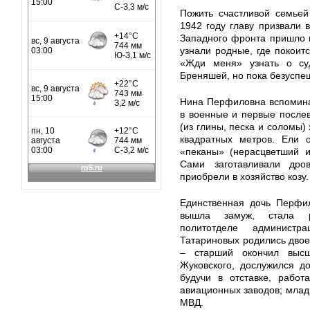
Пожить счастливой семьей
1942 году главу призвали 
Западного фронта пришло и
узнали родные, где покоит
«Жди меня» узнать о суд
Бреняшей, но пока безусп
Нина Перфиловна вспомина
в военные и первые после
(из глины, песка и соломы
квадратных метров. Ели 
«пеканы» (нерасцветший и
Сами заготавливали дро
приобрели в хозяйство козу.
Единственная дочь Перфи
вышла замуж, стала ра
политотделе администр
Татариновых родились двое
– старший окончил выс
Жуковского, дослужился д
будучи в отставке, работ
авиационных заводов; млад
МВД.