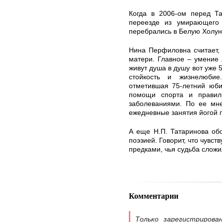
Когда в 2006-ом перед Т
переезде из умирающего 
перебрались в Белую Холун
Нина Перфиловна считает, 
матери. Главное – умение
живут душа в душу вот уже 
стойкость и жизнелюби
отметившая 75-летний юби
помощи спорта и правил
заболеваниями. По ее мне
ежедневные занятия йогой 
А еще Н.П. Татаринова обо
поэзией. Говорит, что чувс
предками, чья судьба сложи
Комментарии
Только зарегистрирова