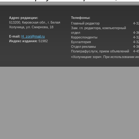
Адрес редакции:
Телефоны:
613200, Кировская обл., г. Белая
Главный редактор
4-3
Холуница, ул. Смирнова, 18
Зам. гл. редактора, компьютерный
отдел
4-3
E-mail:
H_zori@mail.ru
Корреспонденты
4-3
Индекс издания:
51982
Бухгалтерия
4-3
Отдел рекламы
4-3
Полиграфуслуги, прием объявлений
4-4
«Холуницкие зори». При использовании и