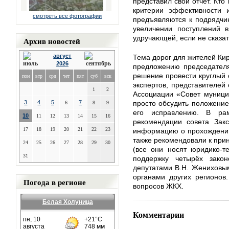
представил свой отчёт. Кто
критерии эффективности и
смотреть все фотографии
предъявляются к подрядчи
увеличении поступлений
удручающей, если не сказат
Архив новостей
август
Тема дорог для жителей Кир
2026
предложению председателя
решение провести круглый с
пон
втр
срд
чет
пят
суб
вск
экспертов, представителей
1
2
Ассоциации «Совет муници
3
4
5
7
просто обсудить положение
6
8
9
его исправлению. В ра
10
11
12
13
14
15
16
рекомендации совета Зак
17
18
19
20
21
22
23
информацию о прохождении 
также рекомендовали к прин
24
25
26
27
28
29
30
(все они носят юридико-те
31
поддержку четырёх закон
депутатами В.Н. Жениховы
органами других регионов
Погода в регионе
вопросов ЖКХ.
Белая Холуница
Комментарии