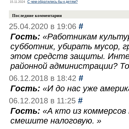
С чем обратились бы к детям?
15.11.2024
Последние комментарии
#
25.04.2020 в 19:06
Гость:
«
Работникам культу
субботник, убирать мусор, г
этом средств защиты. Инте
районной администрации? То
#
06.12.2018 в 18:42
Гость:
«
И до нас уже америк
#
06.12.2018 в 11:25
Гость:
«
А кто из коммерсов
смешите налоговую.
»