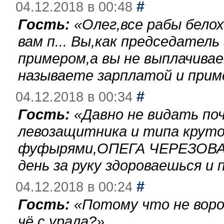
#
04.12.2018 в 00:48
Гость:
«
Олег,все рабы бело
вам п... Вы,как председател
примером,а вы не выплачива
называете зарплатой и при
#
04.12.2018 в 00:34
Гость:
«
Давно не видать по
левозащитника и типа круто
фуфырями,ОПЕГА ЧЕРЕЗОВА-
день за руку здороваешься и п
#
04.12.2018 в 00:24
Гость:
«
Потому что не воро
чё с урала?
»