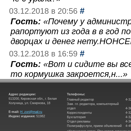
#
03.12.2018 в 20:56
Гость:
«
Почему у администр
рапортуют из года в в год п
дворцах и денег нету.НОНСЕ
#
03.12.2018 в 16:59
Гость:
«
Вот и сидите вы вс
то кормушка закроется,н...
»
Адрес редакции:
Телефоны:
613200, Кировская обл., г. Белая
Главный редактор
4-3
Холуница, ул. Смирнова, 18
Зам. гл. редактора, компьютерный
отдел
4-3
E-mail:
H_zori@mail.ru
Корреспонденты
4-3
Индекс издания:
51982
Бухгалтерия
4-3
Отдел рекламы
4-3
Полиграфуслуги, прием объявлений
4-4