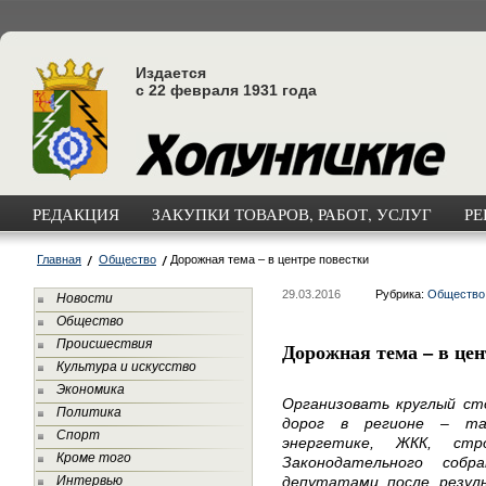
Издается
с 22 февраля 1931 года
РЕДАКЦИЯ
ЗАКУПКИ ТОВАРОВ, РАБОТ, УСЛУГ
РЕ
Главная
Общество
Дорожная тема – в центре повестки
29.03.2016
Рубрика:
Общество
Новости
Общество
Происшествия
Дорожная тема – в цен
Культура и искусство
Экономика
Организовать круглый ст
Политика
дорог в регионе – т
Спорт
энергетике, ЖКК, стр
Кроме того
Законодательного собр
Интервью
депутатами после резул