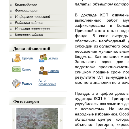
палаты, объектом которо
Краеведение
Фотогалерея
В докладе КСП озвучен
Информер новостей
выполненных работ мун
Рейтинг сайтов
зафиксированы в больш
Новости партнеров
Причиной этого стало нед
Каталог сайтов
фонда. В свою очередь
обеспечить необходимый 
субсидии из областного бю
Доска объявлений
неосвоения муниципальным
бюджета. Как пояснил мини
Продам
Услуги
Запольских, здесь две 
подготовка проектно-смет
Куплю
Работа
слишком поздние сроки по
результате КСП вынуждена к
Авто-
местного значения не отве
Разное
объявления
Правда, эта цифра довольн
аудитора КСП Е.Г. Григорян
Фотогалерея
усугубилась: как заметил д
с асфальтом». Не менее
народные избранники. Особе
областном центре, котор
объяснил Григорян, киров