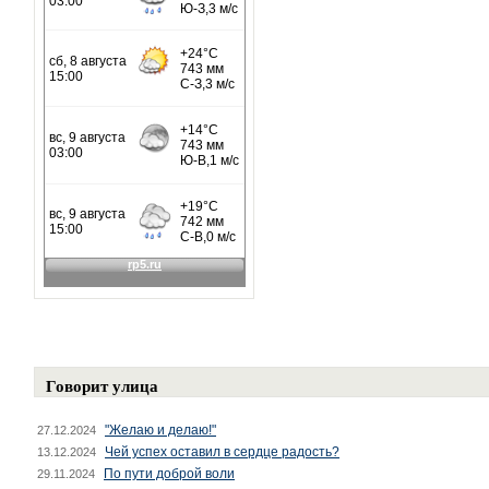
Говорит улица
"Желаю и делаю!"
27.12.2024
Чей успех оставил в сердце радость?
13.12.2024
По пути доброй воли
29.11.2024