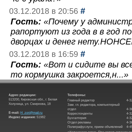
#
03.12.2018 в 20:56
Гость:
«
Почему у администр
рапортуют из года в в год п
дворцах и денег нету.НОНСЕ
#
03.12.2018 в 16:59
Гость:
«
Вот и сидите вы вс
то кормушка закроется,н...
»
Адрес редакции:
Телефоны:
613200, Кировская обл., г. Белая
Главный редактор
4-3
Холуница, ул. Смирнова, 18
Зам. гл. редактора, компьютерный
отдел
4-3
E-mail:
H_zori@mail.ru
Корреспонденты
4-3
Индекс издания:
51982
Бухгалтерия
4-3
Отдел рекламы
4-3
Полиграфуслуги, прием объявлений
4-4