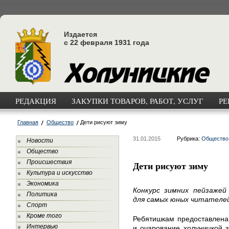
Издается
с 22 февраля 1931 года
РЕДАКЦИЯ
ЗАКУПКИ ТОВАРОВ, РАБОТ, УСЛУГ
РЕ
Главная
Общество
Дети рисуют зиму
31.01.2015
Рубрика:
Общество
Новости
Общество
Происшествия
Дети рисуют зиму
Культура и искусство
Экономика
Конкурс зимних пейзажей
Политика
для самых юных читателе
Спорт
Кроме того
Ребятишкам предоставлена 
Интервью
и очарование холуницкой 