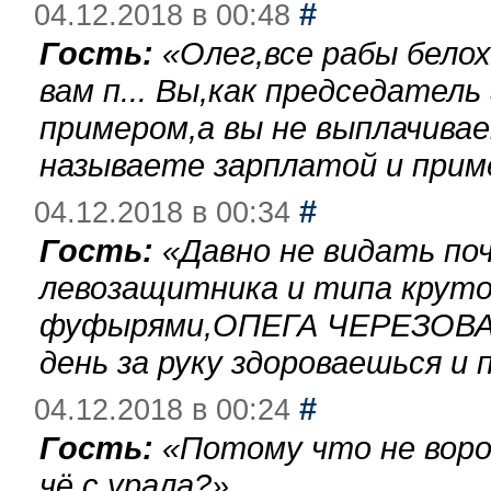
#
04.12.2018 в 00:48
Гость:
«
Олег,все рабы бело
вам п... Вы,как председател
примером,а вы не выплачива
называете зарплатой и при
#
04.12.2018 в 00:34
Гость:
«
Давно не видать по
левозащитника и типа круто
фуфырями,ОПЕГА ЧЕРЕЗОВА-
день за руку здороваешься и п
#
04.12.2018 в 00:24
Гость:
«
Потому что не воро
чё с урала?
»