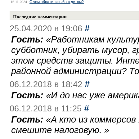
С чем обратились бы к детям?
15.11.2024
Последние комментарии
#
25.04.2020 в 19:06
Гость:
«
Работникам культу
субботник, убирать мусор, г
этом средств защиты. Инте
районной администрации? То
#
06.12.2018 в 18:42
Гость:
«
И до нас уже америк
#
06.12.2018 в 11:25
Гость:
«
А кто из коммерсов
смешите налоговую.
»