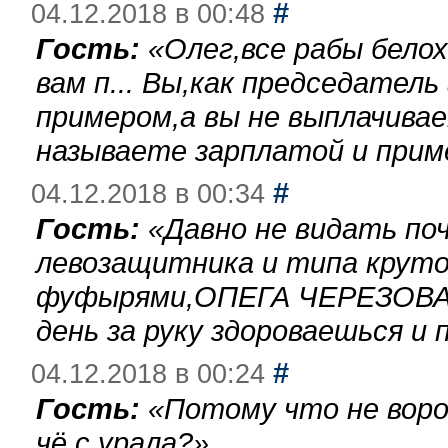
#
04.12.2018 в 00:48
Гость:
«
Олег,все рабы бело
вам п... Вы,как председател
примером,а вы не выплачива
называете зарплатой и при
#
04.12.2018 в 00:34
Гость:
«
Давно не видать по
левозащитника и типа круто
фуфырями,ОПЕГА ЧЕРЕЗОВА-
день за руку здороваешься и п
#
04.12.2018 в 00:24
Гость:
«
Потому что не воро
чё с урала?
»