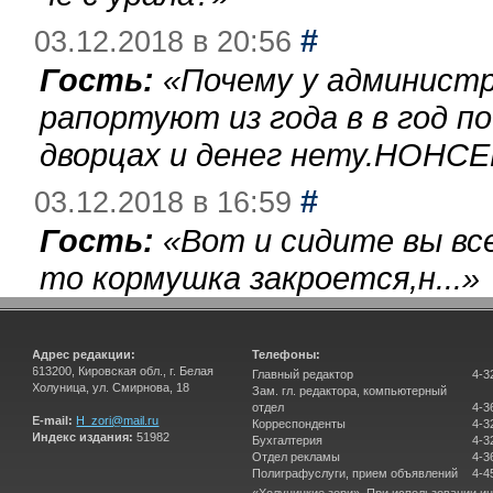
#
03.12.2018 в 20:56
Гость:
«
Почему у администр
рапортуют из года в в год п
дворцах и денег нету.НОНСЕ
#
03.12.2018 в 16:59
Гость:
«
Вот и сидите вы вс
то кормушка закроется,н...
»
Адрес редакции:
Телефоны:
613200, Кировская обл., г. Белая
Главный редактор
4-3
Холуница, ул. Смирнова, 18
Зам. гл. редактора, компьютерный
отдел
4-3
E-mail:
H_zori@mail.ru
Корреспонденты
4-3
Индекс издания:
51982
Бухгалтерия
4-3
Отдел рекламы
4-3
Полиграфуслуги, прием объявлений
4-4