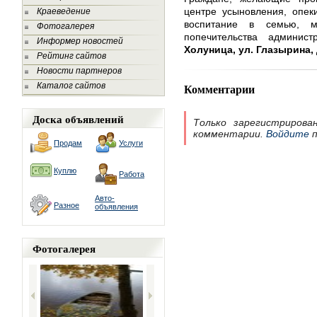
центре усыновления, опек
Краеведение
воспитание в семью, м
Фотогалерея
попечительства админи
Информер новостей
Холуница, ул. Глазырина, д.
Рейтинг сайтов
Новости партнеров
Каталог сайтов
Комментарии
Доска объявлений
Только зарегистрирова
комментарии.
Войдите
п
Продам
Услуги
Куплю
Работа
Авто-
Разное
объявления
Фотогалерея