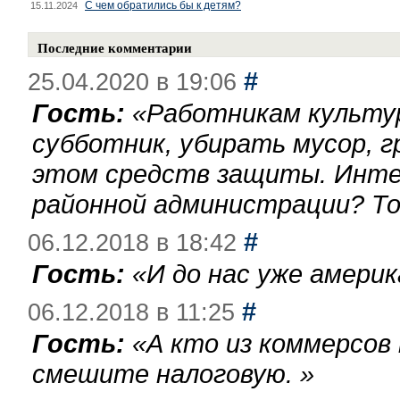
С чем обратились бы к детям?
15.11.2024
Последние комментарии
#
25.04.2020 в 19:06
Гость:
«
Работникам культу
субботник, убирать мусор, г
этом средств защиты. Инте
районной администрации? То
#
06.12.2018 в 18:42
Гость:
«
И до нас уже америк
#
06.12.2018 в 11:25
Гость:
«
А кто из коммерсов
смешите налоговую.
»