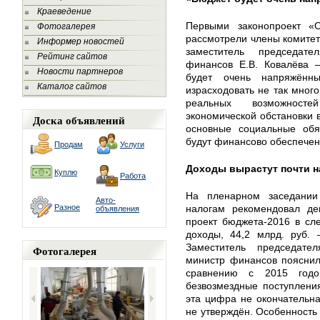
Краеведение
Первыми законопроект «
Фотогалерея
рассмотрели члены комитет
Информер новостей
заместитель председате
Рейтинг сайтов
финансов Е.В. Ковалёва –
Новости партнеров
будет очень напряжённ
Каталог сайтов
израсходовать не так много
реальных возможност
экономической обстановки в
Доска объявлений
основные социальные обя
будут финансово обеспечен
Продам
Услуги
Доходы вырастут почти на
Куплю
Работа
На пленарном заседании
Авто-
Разное
налогам рекомендовал де
объявления
проект бюджета-2016 в сл
доходы, 44,2 млрд. руб. 
Заместитель председател
Фотогалерея
министр финансов пояснил
сравнению с 2015 годо
безвозмездные поступлени
эта цифра не окончательн
не утверждён. Особенность 