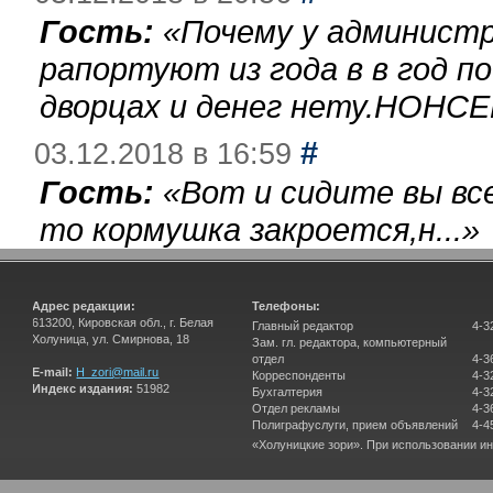
Гость:
«
Почему у администр
рапортуют из года в в год п
дворцах и денег нету.НОНСЕ
#
03.12.2018 в 16:59
Гость:
«
Вот и сидите вы вс
то кормушка закроется,н...
»
Адрес редакции:
Телефоны:
613200, Кировская обл., г. Белая
Главный редактор
4-3
Холуница, ул. Смирнова, 18
Зам. гл. редактора, компьютерный
отдел
4-3
E-mail:
H_zori@mail.ru
Корреспонденты
4-3
Индекс издания:
51982
Бухгалтерия
4-3
Отдел рекламы
4-3
Полиграфуслуги, прием объявлений
4-4
«Холуницкие зори». При использовании и