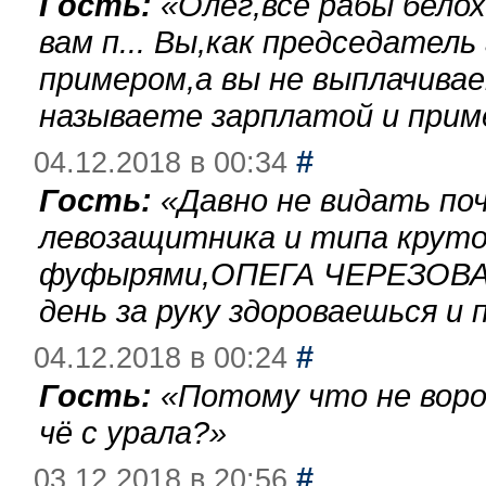
Гость:
«
Олег,все рабы бело
вам п... Вы,как председател
примером,а вы не выплачива
называете зарплатой и при
#
04.12.2018 в 00:34
Гость:
«
Давно не видать по
левозащитника и типа круто
фуфырями,ОПЕГА ЧЕРЕЗОВА-
день за руку здороваешься и п
#
04.12.2018 в 00:24
Гость:
«
Потому что не воро
чё с урала?
»
#
03.12.2018 в 20:56