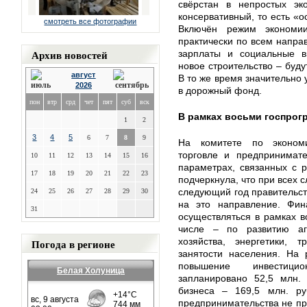
свёрстан в непростых эко
консервативный, то есть «о
смотреть все фотографии
Включён режим экономи
практически по всем напра
Архив новостей
зарплаты и социальные в
новое строительство – буду
август
В то же время значительно 
2026
в дорожный фонд.
пон
втр
срд
чет
пят
суб
вск
В рамках восьми госпрог
1
2
3
4
5
6
7
8
9
На комитете по экономи
торговле и предпринимате
10
11
12
13
14
15
16
параметрах, связанных с 
17
18
19
20
21
22
23
подчеркнула, что при всех
следующий год правительств
24
25
26
27
28
29
30
на это направление. Фин
31
осуществляться в рамках в
числе – по развитию аг
хозяйства, энергетики, 
Погода в регионе
занятости населения. На 
повышение инвестицио
Белая Холуница
запланировано 52,5 млн. 
бизнеса – 169,5 млн. ру
предпринимательства не пр