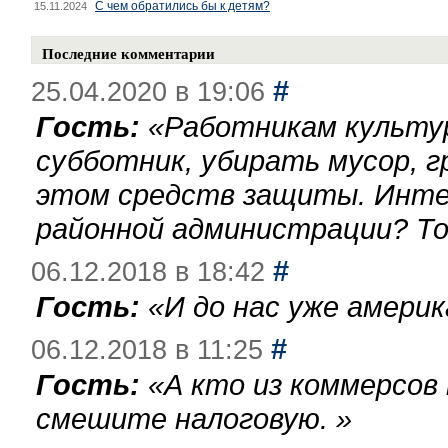
С чем обратились бы к детям?
15.11.2024
Последние комментарии
#
25.04.2020 в 19:06
Гость:
«
Работникам культу
субботник, убирать мусор, г
этом средств защиты. Инте
районной администрации? То
#
06.12.2018 в 18:42
Гость:
«
И до нас уже америк
#
06.12.2018 в 11:25
Гость:
«
А кто из коммерсов
смешите налоговую.
»