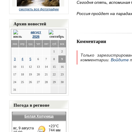
Сегодня опять, вспоминая 
смотреть все фотографии
Россия пройдет на парадах
Архив новостей
август
2026
Комментарии
пон
втр
срд
чет
пят
суб
вск
1
2
Только зарегистрирова
3
4
5
6
7
8
9
комментарии.
Войдите
п
10
11
12
13
14
15
16
17
18
19
20
21
22
23
24
25
26
27
28
29
30
31
Погода в регионе
Белая Холуница