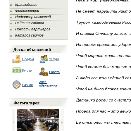
Пусть мир, утвержденный 
Краеведение
Фотогалерея
Не смеет нарушить никто 
Информер новостей
Трудом каждодневным Рос
Рейтинг сайтов
Новости партнеров
И славим Отчизну за все, 
Каталог сайтов
На происк врагов мы удар
Доска объявлений
Чтоб мирною жизнь на пла
Продам
Услуги
Чтоб космос был мирным 
Куплю
Работа
А люди все жили единой се
Авто-
Разное
объявления
Чтоб не было блоков военн
Детишки росли со счастли
Фотогалерея
Победа для нас – это вечно
Ее отстояли мы с честью 