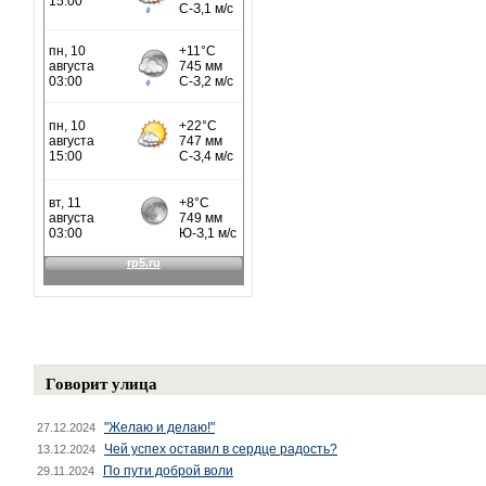
Говорит улица
"Желаю и делаю!"
27.12.2024
Чей успех оставил в сердце радость?
13.12.2024
По пути доброй воли
29.11.2024