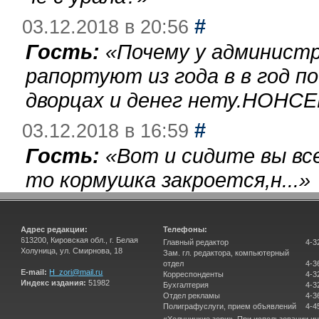
#
03.12.2018 в 20:56
Гость:
«
Почему у администр
рапортуют из года в в год п
дворцах и денег нету.НОНСЕ
#
03.12.2018 в 16:59
Гость:
«
Вот и сидите вы вс
то кормушка закроется,н...
»
Адрес редакции:
Телефоны:
613200, Кировская обл., г. Белая
Главный редактор
4-3
Холуница, ул. Смирнова, 18
Зам. гл. редактора, компьютерный
отдел
4-3
E-mail:
H_zori@mail.ru
Корреспонденты
4-3
Индекс издания:
51982
Бухгалтерия
4-3
Отдел рекламы
4-3
Полиграфуслуги, прием объявлений
4-4