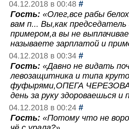
#
04.12.2018 в 00:48
Гость:
«
Олег,все рабы бело
вам п... Вы,как председател
примером,а вы не выплачива
называете зарплатой и при
#
04.12.2018 в 00:34
Гость:
«
Давно не видать по
левозащитника и типа круто
фуфырями,ОПЕГА ЧЕРЕЗОВА-
день за руку здороваешься и п
#
04.12.2018 в 00:24
Гость:
«
Потому что не воро
чё с урала?
»