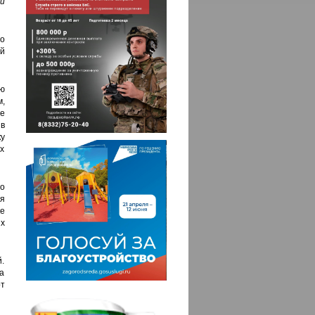
и
о
й
ю
м,
е
 в
ку
х
о
я
ке
х
й.
а
рт