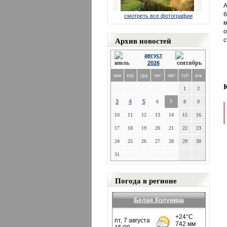
А
б
смотреть все фотографии
м
о
Архив новостей
с
август
2026
пон
втр
срд
чет
пят
суб
вск
1
2
3
4
5
6
7
8
9
10
11
12
13
14
15
16
17
18
19
20
21
22
23
24
25
26
27
28
29
30
31
Погода в регионе
Белая Холуница