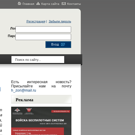
Главная
Карта сайта
Контакты
Регистрация
|
Забыли пароль
Логин
Пароль
Есть интересная новость?
Присылайте нам на почту
h_zori@mail.ru
Реклама
т
в
,
й
а