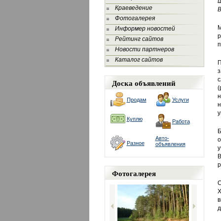
Ш
Краеведение
В
Фотогалерея
М
Информер новостей
р
Рейтинг сайтов
п
Новости партнеров
Каталог сайтов
П
з
с
Доска объявлений
(
н
Продам
Услуги
н
у
Куплю
Работа
Б
Авто-
о
Разное
объявления
у
В
р
Фотогалерея
С
Х
в
д