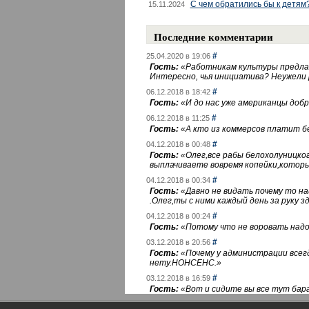
С чем обратились бы к детям
15.11.2024
Последние комментарии
#
25.04.2020 в 19:06
Гость:
«
Работникам культуры предлаг
Интересно, чья инициатива? Неужели
#
06.12.2018 в 18:42
Гость:
«
И до нас уже американцы добра
#
06.12.2018 в 11:25
Гость:
«
А кто из коммерсов платит 
#
04.12.2018 в 00:48
Гость:
«
Олег,все рабы белохолуницко
выплачиваете вовремя копейки,котор
#
04.12.2018 в 00:34
Гость:
«
Давно не видать почему то 
.Олег,ты с ними каждый день за руку зд
#
04.12.2018 в 00:24
Гость:
«
Потому что не воровать надо 
#
03.12.2018 в 20:56
Гость:
«
Почему у администрации всегд
нету.НОНСЕНС.
»
#
03.12.2018 в 16:59
Гость:
«
Вот и сидите вы все тут бара