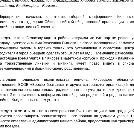
убина с дочерью Настей; Анна Анатольевна Кладова; Татьяна Васильевна 
ладимир Владимирович Рычковы.
ероприятие началось с отчетно-выборной конференции Кировског
егионального отделения Общероссийской общественной организации семе
огибших защитников Отечества.
редставители Белохолуницкого района озвучили до сих пор не решенну
адачу – увековечить имя Вячеслава Рычкова на стеле, посвященной земляка
ложившим головы в горячих точках, что установлена в областном центр
родителям героя обещали сделать это 10 лет назад!). Племянник Вячеслава
астоящее время учится в г. Кирове в кадетском корпусе и, приходя к памятни
а торжественные линейки и митинги, имеет право видеть в списка
вековеченных имя и фамилию своего родственника…
лагодаря поддержке правительства региона, Кировского областног
тделения ВООВ «Боевое братство» и других ветеранских организаций дл
частников встречи состоялась традиционная прогулка на теплоходе по ре
ятке. Это возможность неформального общения родителей и родных павши
ебят, объединенных горем утраты.
ледует отметить, что не во всех регионах РФ такая акция стала традицие
очется поблагодарить организаторов – все прошло на должном уровне. Н
ысоте оказалась и администрация нашего района, предоставившая транспо
ля поездки.