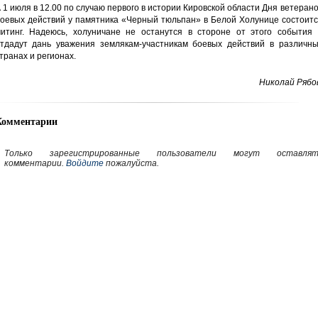
 1 июля в 12.00 по случаю первого в истории Кировской области Дня ветеран
оевых действий у памятника «Черный тюльпан» в Белой Холунице состоитс
итинг. Надеюсь, холуничане не останутся в стороне от этого события 
тдадут дань уважения землякам-участникам боевых действий в различны
транах и регионах.
Николай Рябо
Комментарии
Только зарегистрированные пользователи могут оставлят
комментарии.
Войдите
пожалуйста.