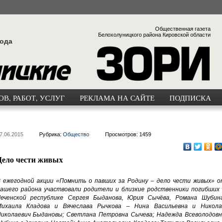
Общественная газета
Белохолуницкого района Кировской области
года
В, РАБОТ, УСЛУГ
РЕКЛАМА НА САЙТЕ
ПОДПИСКА
7.06.2015
Рубрика:
Общество
Просмотров: 1459
Дело чести живых
 ежегодной акции «Помнить о павших за Родину – дело чести живых» о
ашего района участвовали родители и близкие родственники погибших 
еченской республике Сергея Быданова, Юрия Сычёва, Романа Шубина
ихаила Кладова и Вячеслава Рычкова – Нина Васильевна и Никола
иколаевич Быдановы; Светлана Петровна Сычева; Надежда Всеволодовн