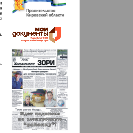
ов
я
и
х
в.
ь