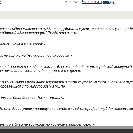
?
Человек и природа
08.11.2024
ают выйти массово на субботник, убирать мусор, грести листву, не пред
 районной администрации? Тогда это вопи
»
лись. Пока в виде норок.
»
белую зарплату?Не смешите налоговую.
»
го района мечтают дать вам п... Вы,как председатель городской госдумы 
ые называете зарплатой и применяете физи
»
нашего не уважаемого левозащитника и типа крутого мафиози борьбы с 
ороваешься и почему то язык в ж... по
»
уметь блин,деревня.Ты чё с урала?
»
а нет денег,хотя рапортуют из года в в год по профициту? Вся власть жи
ны и не блейте громко,а то кормушка закроется,н...
»