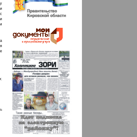
му
ши
с
ши
ом
ча
я
е
х.
ь