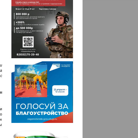
и
а
с
м
и
го
н
мы