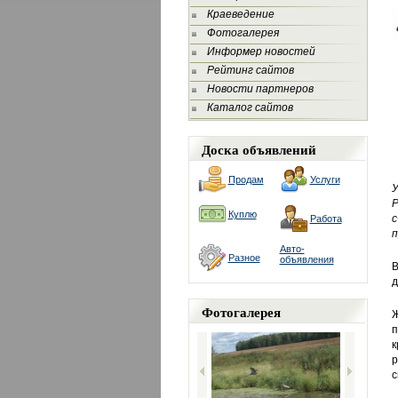
Краеведение
Фотогалерея
Информер новостей
Рейтинг сайтов
Новости партнеров
Каталог сайтов
Доска объявлений
Продам
Услуги
Р
Куплю
Работа
п
Авто-
Разное
объявления
В
д
Фотогалерея
Ж
п
к
р
с