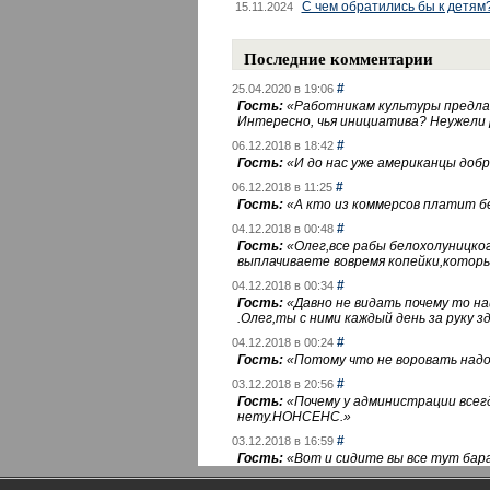
С чем обратились бы к детям
15.11.2024
Последние комментарии
#
25.04.2020 в 19:06
Гость:
«
Работникам культуры предлаг
Интересно, чья инициатива? Неужели
#
06.12.2018 в 18:42
Гость:
«
И до нас уже американцы добра
#
06.12.2018 в 11:25
Гость:
«
А кто из коммерсов платит 
#
04.12.2018 в 00:48
Гость:
«
Олег,все рабы белохолуницко
выплачиваете вовремя копейки,котор
#
04.12.2018 в 00:34
Гость:
«
Давно не видать почему то 
.Олег,ты с ними каждый день за руку зд
#
04.12.2018 в 00:24
Гость:
«
Потому что не воровать надо 
#
03.12.2018 в 20:56
Гость:
«
Почему у администрации всегд
нету.НОНСЕНС.
»
#
03.12.2018 в 16:59
Гость:
«
Вот и сидите вы все тут бара