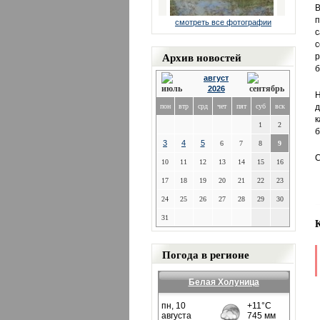
В
п
смотреть все фотографии
с
с
Архив новостей
р
б
август
2026
Н
пон
втр
срд
чет
пят
суб
вск
д
к
1
2
б
3
4
5
6
7
8
9
С
10
11
12
13
14
15
16
17
18
19
20
21
22
23
24
25
26
27
28
29
30
31
Погода в регионе
Белая Холуница