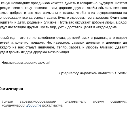
 канун новогодних праздников хочется думать и говорить о будущем. Поэто
режде всего я хочу пожелать вам, дорогие друзья, чтобы сбылись все ва
амые добрые и светлые замыслы и планы, чтобы в их осуществлении ва
опровождали всегда успех и удача. Будьте здоровы, пусть здоровы будут ва
одители и дети, родные и близкие. Пусть вас окружают добрые люди, а ряд
удут настоящие друзья. Пусть мир, уют и достаток царят в каждом доме.
овый год – это тепло семейного очага, детский смех и радость, это встре
рузей и, конечно, подарки. Но, наверное, самыми ценными и дорогими дл
аждого из нас станут внимание, тепло, забота и любовь близких. Давайт
удем дарить их друг другу как можно чаще!
 Новым годом, дорогие друзья!
Губернатор Кировской области Н. Белы
Комментарии
Только зарегистрированные пользователи могут оставлят
комментарии.
Войдите
пожалуйста.