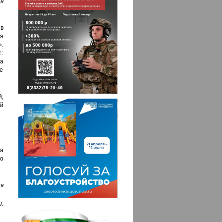
я
в
я
.
:
а
е
й,
й
а
о
я
.