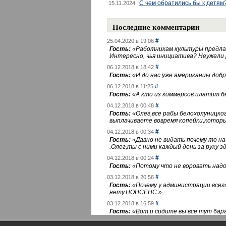
С чем обратились бы к детям
15.11.2024
Последние комментарии
#
25.04.2020 в 19:06
Гость:
«
Работникам культуры предлаг
Интересно, чья инициатива? Неужели
#
06.12.2018 в 18:42
Гость:
«
И до нас уже американцы добра
#
06.12.2018 в 11:25
Гость:
«
А кто из коммерсов платит 
#
04.12.2018 в 00:48
Гость:
«
Олег,все рабы белохолуницко
выплачиваете вовремя копейки,котор
#
04.12.2018 в 00:34
Гость:
«
Давно не видать почему то 
.Олег,ты с ними каждый день за руку зд
#
04.12.2018 в 00:24
Гость:
«
Потому что не воровать надо 
#
03.12.2018 в 20:56
Гость:
«
Почему у администрации всегд
нету.НОНСЕНС.
»
#
03.12.2018 в 16:59
Гость:
«
Вот и сидите вы все тут бара