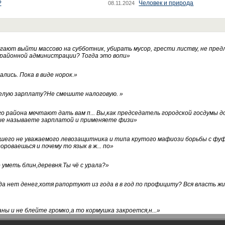
?
Человек и природа
08.11.2024
ают выйти массово на субботник, убирать мусор, грести листву, не пред
 районной администрации? Тогда это вопи
»
лись. Пока в виде норок.
»
белую зарплату?Не смешите налоговую.
»
го района мечтают дать вам п... Вы,как председатель городской госдумы 
ые называете зарплатой и применяете физи
»
нашего не уважаемого левозащитника и типа крутого мафиози борьбы с 
ороваешься и почему то язык в ж... по
»
уметь блин,деревня.Ты чё с урала?
»
а нет денег,хотя рапортуют из года в в год по профициту? Вся власть жи
ны и не блейте громко,а то кормушка закроется,н...
»