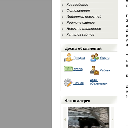
н
Краеведение
с
Фотогалерея
П
Информер новостей
З
Рейтинг сайтов
д
Новости партнеров
Д
Каталог сайтов
р
у
д
Доска объявлений
Т
Продам
Услуги
с
п
Куплю
Работа
К
Авто-
Разное
объявления
Д
о
з
Фотогалерея