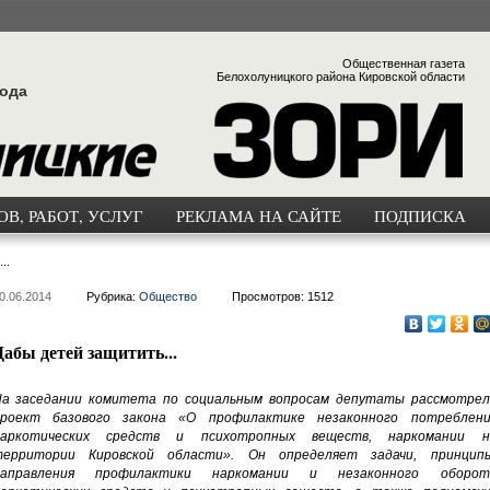
Общественная газета
Белохолуницкого района Кировской области
года
В, РАБОТ, УСЛУГ
РЕКЛАМА НА САЙТЕ
ПОДПИСКА
..
0.06.2014
Рубрика:
Общество
Просмотров: 1512
Дабы детей защитить...
а заседании комитета по социальным вопросам депутаты рассмотрел
роект базового закона «О профилактике незаконного потреблени
наркотических средств и психотропных веществ, наркомании н
ерритории Кировской области». Он определяет задачи, принципы
направления профилактики наркомании и незаконного оборот