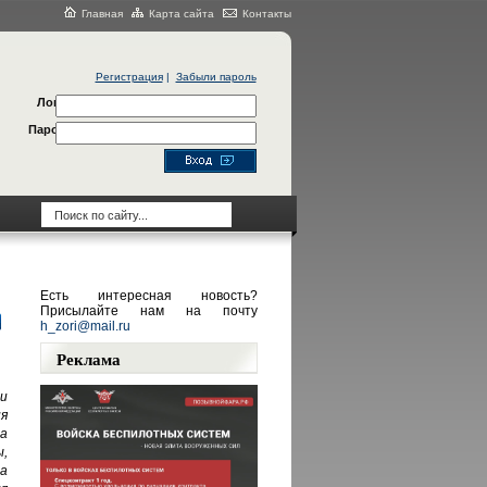
Главная
Карта сайта
Контакты
Регистрация
|
Забыли пароль
Логин
Пароль
Есть интересная новость?
Присылайте нам на почту
h_zori@mail.ru
Реклама
и
я
а
,
а