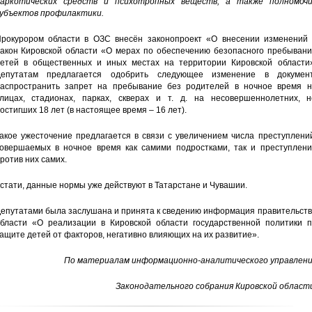
аркотических средств и психотропных веществ, а также полномочи
убъектов профилактики.
рокурором области в ОЗС внесён законопроект «О внесении изменений 
акон Кировской области «О мерах по обеспечению безопасного пребывани
етей в общественных и иных местах на территории Кировской области»
епутатам предлагается одобрить следующее изменение в документ
аспространить запрет на пребывание без родителей в ночное время н
лицах, стадионах, парках, скверах и т. д. на несовершеннолетних, н
остигших 18 лет (в настоящее время – 16 лет).
акое ужесточение предлагается в связи с увеличением числа преступлени
овершаемых в ночное время как самими подростками, так и преступлени
ротив них самих.
стати, данные нормы уже действуют в Татарстане и Чувашии.
епутатами была заслушана и принята к сведению информация правительств
бласти «О реализации в Кировской области государственной политики п
ащите детей от факторов, негативно влияющих на их развитие».
По материалам информационно-аналитического управлени
Законодательного собрания Кировской области