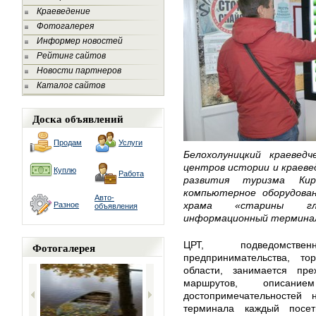
Краеведение
Фотогалерея
Информер новостей
Рейтинг сайтов
Новости партнеров
Каталог сайтов
Доска объявлений
Продам
Услуги
Белохолуницкий краевед
центров истории и краеве
Куплю
Работа
развития туризма Кир
компьютерное оборудова
Авто-
храма «старины глу
Разное
объявления
информационный терминал
ЦРТ, подведомстве
Фотогалерея
предпринимательства, т
области, занимается пре
маршрутов, описани
достопримечательностей
терминала каждый посет