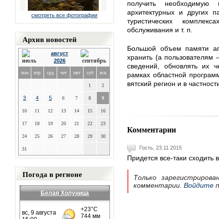
получить необходимую
архитектурных и других п
смотреть все фотографии
туристических комплекс
обслуживания и т. п.
Архив новостей
Большой объем памяти ап
август
хранить (а пользователям –
2026
сведений, обновлять их ч
пон
втр
срд
чет
пят
суб
вск
рамках областной программ
вятский регион и в частност
1
2
3
4
5
6
7
8
9
10
11
12
13
14
15
16
17
18
19
20
21
22
23
Комментарии
24
25
26
27
28
29
30
Гость, 23.11.2015
31
Придется все-таки сходить в
Погода в регионе
Только зарегистрирова
комментарии.
Войдите
п
Белая Холуница