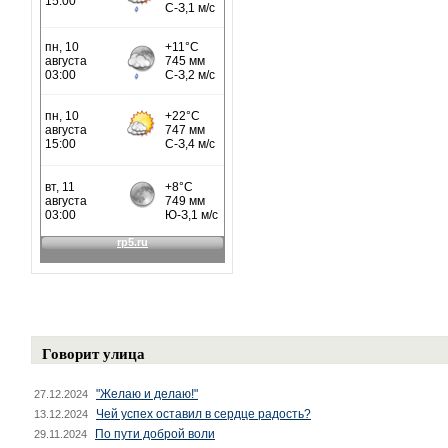
Говорит улица
"Желаю и делаю!"
27.12.2024
Чей успех оставил в сердце радость?
13.12.2024
По пути доброй воли
29.11.2024