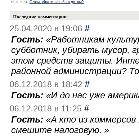
С чем обратились бы к детям?
15.11.2024
Последние комментарии
#
25.04.2020 в 19:06
Гость:
«
Работникам культу
субботник, убирать мусор, г
этом средств защиты. Инте
районной администрации? То
#
06.12.2018 в 18:42
Гость:
«
И до нас уже америк
#
06.12.2018 в 11:25
Гость:
«
А кто из коммерсов
смешите налоговую.
»