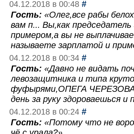
#
04.12.2018 в 00:48
Гость:
«
Олег,все рабы бело
вам п... Вы,как председател
примером,а вы не выплачива
называете зарплатой и при
#
04.12.2018 в 00:34
Гость:
«
Давно не видать по
левозащитника и типа круто
фуфырями,ОПЕГА ЧЕРЕЗОВА-
день за руку здороваешься и п
#
04.12.2018 в 00:24
Гость:
«
Потому что не воро
чё с урала?
»