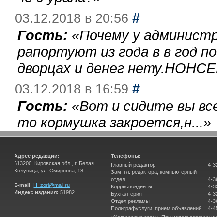
#
03.12.2018 в 20:56
Гость:
«
Почему у администр
рапортуют из года в в год п
дворцах и денег нету.НОНСЕ
#
03.12.2018 в 16:59
Гость:
«
Вот и сидите вы вс
то кормушка закроется,н...
»
Адрес редакции:
Телефоны:
613200, Кировская обл., г. Белая
Главный редактор
4-3
Холуница, ул. Смирнова, 18
Зам. гл. редактора, компьютерный
отдел
4-3
E-mail:
H_zori@mail.ru
Корреспонденты
4-3
Индекс издания:
51982
Бухгалтерия
4-3
Отдел рекламы
4-3
Полиграфуслуги, прием объявлений
4-4