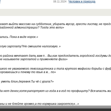
?
Человек и природа
08.11.2024
ают выйти массово на субботник, убирать мусор, грести листву, не пред
 районной администрации? Тогда это вопи
»
лись. Пока в виде норок.
»
белую зарплату?Не смешите налоговую.
»
го района мечтают дать вам п... Вы,как председатель городской госдумы 
ые называете зарплатой и применяете физи
»
нашего не уважаемого левозащитника и типа крутого мафиози борьбы с 
ороваешься и почему то язык в ж... по
»
уметь блин,деревня.Ты чё с урала?
»
а нет денег,хотя рапортуют из года в в год по профициту? Вся власть жи
ны и не блейте громко,а то кормушка закроется,н...
»