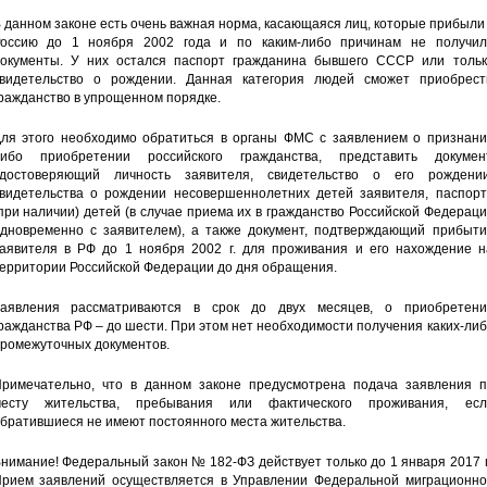
 данном законе есть очень важная норма, касающаяся лиц, которые прибыли
оссию до 1 ноября 2002 года и по каким-либо причинам не получил
окументы. У них остался паспорт гражданина бывшего СССР или тольк
видетельство о рождении. Данная категория людей сможет приобрест
ражданство в упрощенном порядке.
ля этого необходимо обратиться в органы ФМС с заявлением о признани
ибо приобретении российского гражданства, представить документ
достоверяющий личность заявителя, свидетельство о его рождении
видетельства о рождении несовершеннолетних детей заявителя, паспорт
при наличии) детей (в случае приема их в гражданство Российской Федерац
дновременно с заявителем), а также документ, подтверждающий прибыти
аявителя в РФ до 1 ноября 2002 г. для проживания и его нахождение н
ерритории Российской Федерации до дня обращения.
аявления рассматриваются в срок до двух месяцев, о приобретени
ражданства РФ – до шести. При этом нет необходимости получения каких-ли
ромежуточных документов.
римечательно, что в данном законе предусмотрена подача заявления п
есту жительства, пребывания или фактического проживания, есл
братившиеся не имеют постоянного места жительства.
нимание! Федеральный закон № 182-ФЗ действует только до 1 января 2017 г
рием заявлений осуществляется в Управлении Федеральной миграционно