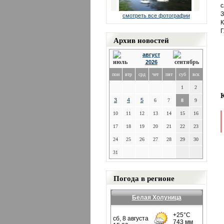
с
З
смотреть все фотографии
К
Г
Архив новостей
август
2026
пон
втр
срд
чет
пят
суб
вск
1
2
3
4
5
6
7
8
9
10
11
12
13
14
15
16
17
18
19
20
21
22
23
24
25
26
27
28
29
30
31
Погода в регионе
Белая Холуница