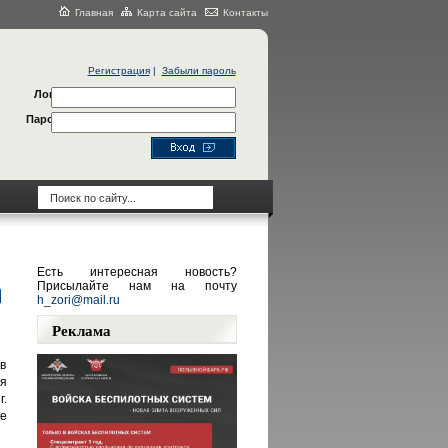
Главная
Карта сайта
Контакты
Регистрация
|
Забыли пароль
Логин
Пароль
Есть интересная новость?
Присылайте нам на почту
h_zori@mail.ru
Реклама
в
я
г.
е