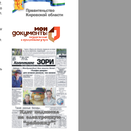
2.
о
.
и
е.
ь