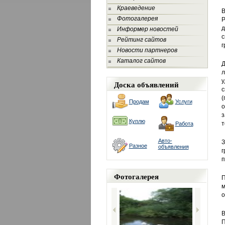
Краеведение
В
Фотогалерея
Р
д
Информер новостей
с
Рейтинг сайтов
г
Новости партнеров
Каталог сайтов
Д
л
у
Доска объявлений
с
(
Продам
Услуги
о
з
Куплю
т
Работа
Авто-
З
Разное
объявления
г
п
Фотогалерея
П
м
о
В
П