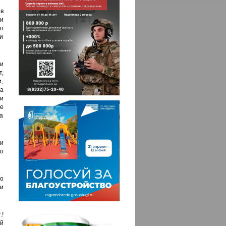
 в
и
о
и
и
,
,
а
ии
е
а
и
бо
о
и
.!
й