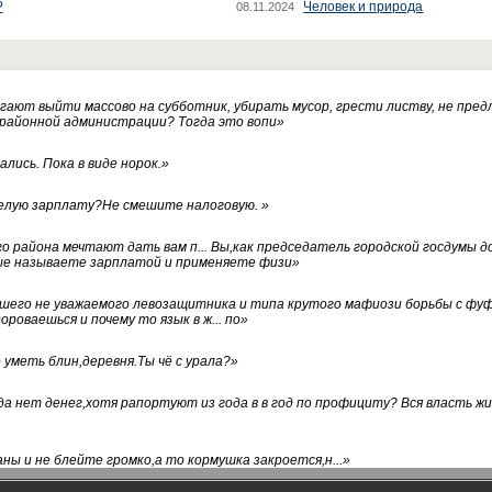
?
Человек и природа
08.11.2024
ают выйти массово на субботник, убирать мусор, грести листву, не пред
 районной администрации? Тогда это вопи
»
лись. Пока в виде норок.
»
белую зарплату?Не смешите налоговую.
»
го района мечтают дать вам п... Вы,как председатель городской госдумы 
ые называете зарплатой и применяете физи
»
нашего не уважаемого левозащитника и типа крутого мафиози борьбы с 
ороваешься и почему то язык в ж... по
»
уметь блин,деревня.Ты чё с урала?
»
а нет денег,хотя рапортуют из года в в год по профициту? Вся власть жи
ны и не блейте громко,а то кормушка закроется,н...
»