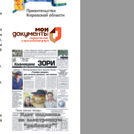
 и
я
и
,
и
й
о,
.
де
й