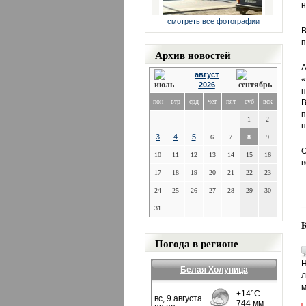
н
смотреть все фотографии
В
п
Архив новостей
А
август
«
2026
п
пон
втр
срд
чет
пят
суб
вск
В
п
1
2
п
3
4
5
6
7
8
9
О
10
11
12
13
14
15
16
в
17
18
19
20
21
22
23
24
25
26
27
28
29
30
31
Погода в регионе
Н
Белая Холуница
л
м