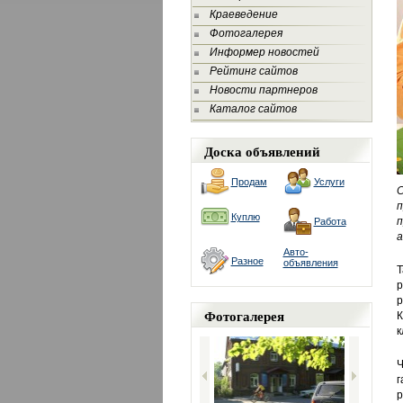
Краеведение
Фотогалерея
Информер новостей
Рейтинг сайтов
Новости партнеров
Каталог сайтов
Доска объявлений
Продам
Услуги
С
п
Куплю
п
Работа
а
Авто-
Разное
объявления
Т
р
р
Фотогалерея
К
к
Ч
г
р