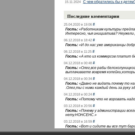
С чем обратились бы к детям
15.11.2024
Последние комментарии
#
25.04.2020 в 19:06
Гость:
«
Работникам культуры предлаг
Интересно, чья инициатива? Неужели
#
06.12.2018 в 18:42
Гость:
«
И до нас уже американцы добра
#
06.12.2018 в 11:25
Гость:
«
А кто из коммерсов платит 
#
04.12.2018 в 00:48
Гость:
«
Олег,все рабы белохолуницко
выплачиваете вовремя копейки,котор
#
04.12.2018 в 00:34
Гость:
«
Давно не видать почему то 
.Олег,ты с ними каждый день за руку зд
#
04.12.2018 в 00:24
Гость:
«
Потому что не воровать надо 
#
03.12.2018 в 20:56
Гость:
«
Почему у администрации всегд
нету.НОНСЕНС.
»
#
03.12.2018 в 16:59
Гость:
«
Вот и сидите вы все тут бара