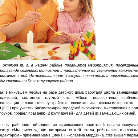
 октября т. г. в нашем районе проводятся мероприятия, посвященны
ропаганде семейных ценностей и направленные на увеличение количеств
риемных семей. Их организатором выступил орган опеки и попечительств
дминистрации Белохолуницкого района.
ак, в минувшем месяце на базе детского дома работала школа замещающи
одителей, состоялся круглый стол «Опыт, перспективы, проблемы
еализации плана жизнеустройства воспитанника школы-интерната». 
ЦСОН при участии библиотекарей городской библиотеки, выступивших в ро
лоунов, прошел праздник «В кругу друзей» для детей из замещающих семей.
лены районного объединения замещающих родителей начали выпускат
азету «Мы вместе», где авторами статей стали ребятишки, а главны
едактором – приемная мама Елена Николаевна Мордвина. Уже вышел первы