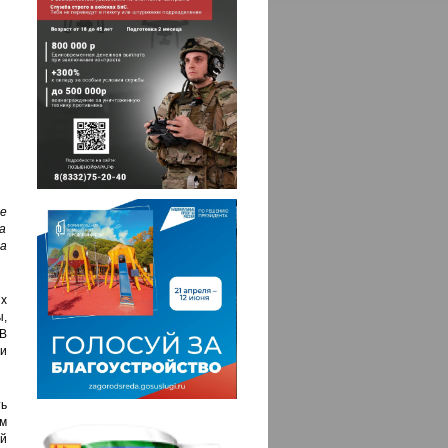
е
а
а
х
,
В
ли
ь
м
й