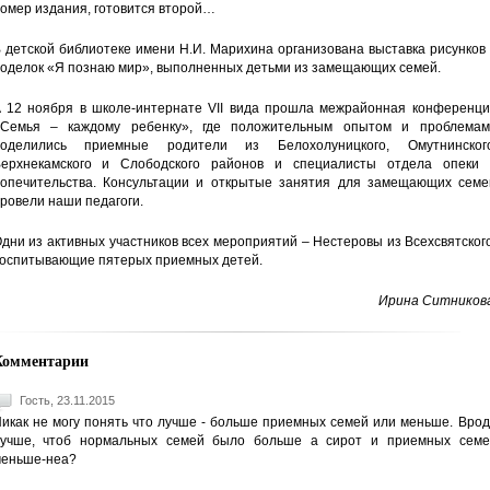
омер издания, готовится второй…
 детской библиотеке имени Н.И. Марихина организована выставка рисунков
оделок «Я познаю мир», выполненных детьми из замещающих семей.
 12 ноября в школе-интернате VII вида прошла межрайонная конференци
Семья – каждому ребенку», где положительным опытом и проблемам
оделились приемные родители из Белохолуницкого, Омутнинского
ерхнекамского и Слободского районов и специалисты отдела опеки 
опечительства. Консультации и открытые занятия для замещающих семе
ровели наши педагоги.
дни из активных участников всех мероприятий – Нестеровы из Всехсвятског
оспитывающие пятерых приемных детей.
Ирина Ситникова
Комментарии
Гость, 23.11.2015
икак не могу понять что лучше - больше приемных семей или меньше. Вро
учше, чтоб нормальных семей было больше а сирот и приемных семе
еньше-неа?