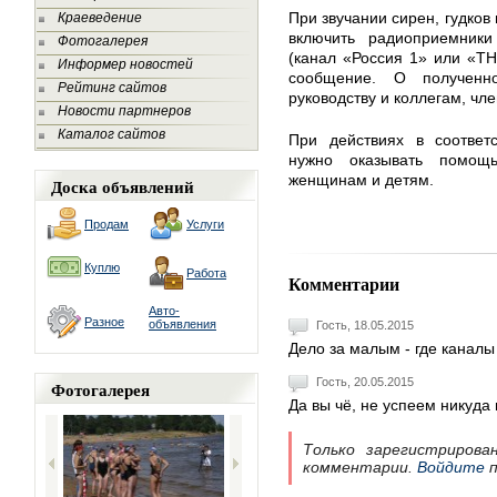
При звучании сирен, гудков
Краеведение
включить радиоприемники
Фотогалерея
(канал «Россия 1» или «ТН
Информер новостей
сообщение. О полученн
Рейтинг сайтов
руководству и коллегам, чл
Новости партнеров
Каталог сайтов
При действиях в соответ
нужно оказывать помощ
женщинам и детям.
Доска объявлений
Продам
Услуги
Куплю
Работа
Комментарии
Авто-
Разное
объявления
Гость, 18.05.2015
Дело за малым - где каналы
Гость, 20.05.2015
Фотогалерея
Да вы чё, не успеем никуда
Только зарегистрирова
комментарии.
Войдите
п