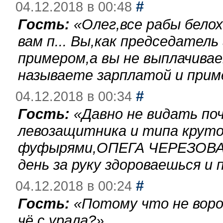
#
04.12.2018 в 00:48
Гость:
«
Олег,все рабы бело
вам п... Вы,как председател
примером,а вы не выплачива
называете зарплатой и при
#
04.12.2018 в 00:34
Гость:
«
Давно не видать по
левозащитника и типа круто
фуфырями,ОПЕГА ЧЕРЕЗОВА-
день за руку здороваешься и п
#
04.12.2018 в 00:24
Гость:
«
Потому что не воро
чё с урала?
»