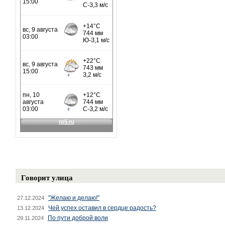
Говорит улица
"Желаю и делаю!"
27.12.2024
Чей успех оставил в сердце радость?
13.12.2024
По пути доброй воли
29.11.2024