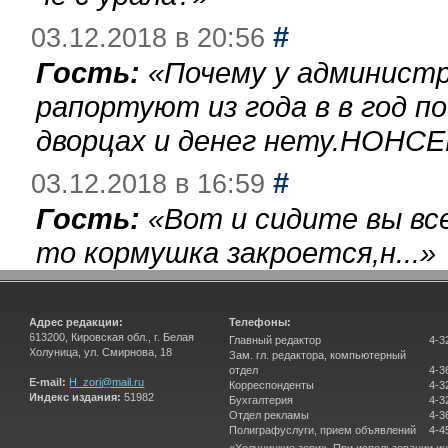
#
03.12.2018 в 20:56
Гость:
«
Почему у администр
рапортуют из года в в год п
дворцах и денег нету.НОНСЕ
#
03.12.2018 в 16:59
Гость:
«
Вот и сидите вы вс
то кормушка закроется,н...
»
Адрес редакции:
Телефоны:
613200, Кировская обл., г. Белая
Главный редактор
4-3
Холуница, ул. Смирнова, 18
Зам. гл. редактора, компьютерный
отдел
4-3
E-mail:
H_zori@mail.ru
Корреспонденты
4-3
Индекс издания:
51982
Бухгалтерия
4-3
Отдел рекламы
4-3
Полиграфуслуги, прием объявлений
4-4