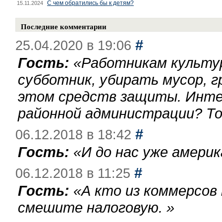
С чем обратились бы к детям?
15.11.2024
Последние комментарии
#
25.04.2020 в 19:06
Гость:
«
Работникам культу
субботник, убирать мусор, г
этом средств защиты. Инте
районной администрации? То
#
06.12.2018 в 18:42
Гость:
«
И до нас уже америк
#
06.12.2018 в 11:25
Гость:
«
А кто из коммерсов
смешите налоговую.
»