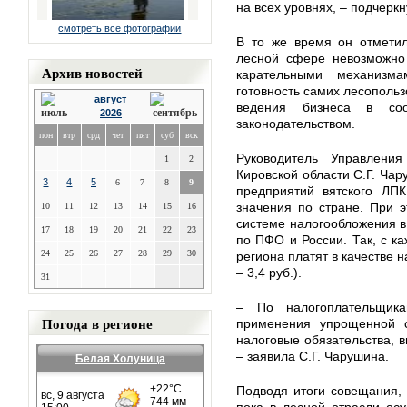
на всех уровнях, – подчерк
смотреть все фотографии
В то же время он отметил
лесной сфере невозможно 
Архив новостей
карательными механизм
готовность самих лесополь
август
ведения бизнеса в со
2026
законодательством.
пон
втр
срд
чет
пят
суб
вск
Руководитель Управлени
1
2
Кировской области С.Г. Чар
3
4
5
6
7
8
9
предприятий вятского ЛПК
значения по стране. При 
10
11
12
13
14
15
16
системе налогообложения в
17
18
19
20
21
22
23
по ПФО и России. Так, с ка
24
25
26
27
28
29
30
региона платят в качестве н
– 3,4 руб.).
31
– По налогоплательщика
Погода в регионе
применения упрощенной с
налоговые обязательства, в
– заявила С.Г. Чарушина.
Белая Холуница
Подводя итоги совещания, 