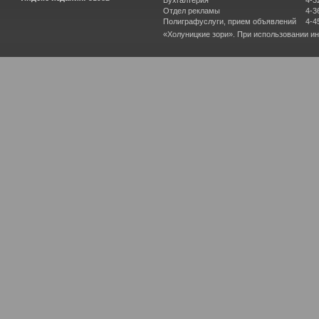
Бухгалтерия
4-3
Отдел рекламы
4-3
Полиграфуслуги, прием объявлений
4-4
«Холуницкие зори». При использовании и