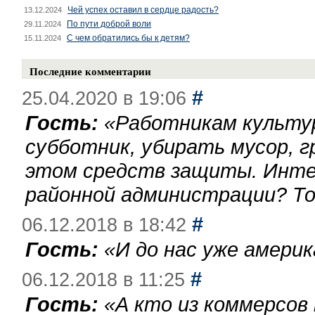
Чей успех оставил в сердце радость?
13.12.2024
По пути доброй воли
29.11.2024
С чем обратились бы к детям?
15.11.2024
Последние комментарии
#
25.04.2020 в 19:06
Гость:
«
Работникам культу
субботник, убирать мусор, г
этом средств защиты. Инте
районной администрации? То
#
06.12.2018 в 18:42
Гость:
«
И до нас уже америк
#
06.12.2018 в 11:25
Гость:
«
А кто из коммерсов