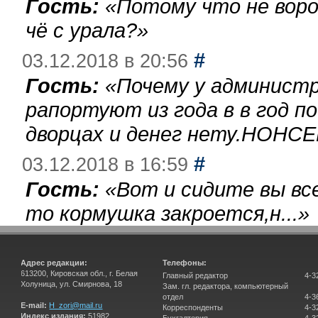
Гость:
«
Потому что не воро
чё с урала?
»
#
03.12.2018 в 20:56
Гость:
«
Почему у администр
рапортуют из года в в год п
дворцах и денег нету.НОНСЕ
#
03.12.2018 в 16:59
Гость:
«
Вот и сидите вы вс
то кормушка закроется,н...
»
Адрес редакции:
Телефоны:
613200, Кировская обл., г. Белая
Главный редактор
4-3
Холуница, ул. Смирнова, 18
Зам. гл. редактора, компьютерный
отдел
4-3
E-mail:
H_zori@mail.ru
Корреспонденты
4-3
Индекс издания:
51982