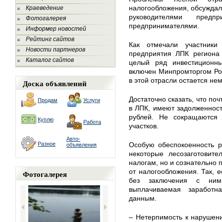
налогообложения, обсужда
Краеведение
руководителями пред
Фотогалерея
предпринимателями.
Информер новостей
Рейтинг сайтов
Как отмечали участники
Новости партнеров
предприятия ЛПК региона
Каталог сайтов
целый ряд инвестиционн
включен Минпромторгом Ро
в этой отрасли остается не
Доска объявлений
Достаточно сказать, что по
Продам
Услуги
в ЛПК, имеют задолженнос
рублей. Не сокращаются
Куплю
Работа
участков.
Авто-
Разное
Особую обеспокоенность р
объявления
некоторые лесозаготовите
налогам, но и сознательно
от налогообложения. Так, е
Фотогалерея
без заключения с ним
выплачиваемая заработн
данным.
– Нетерпимость к нарушени