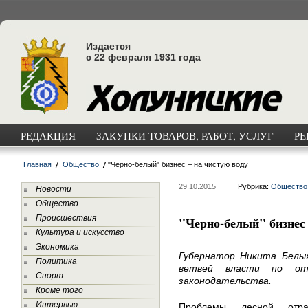
Издается
с 22 февраля 1931 года
РЕДАКЦИЯ
ЗАКУПКИ ТОВАРОВ, РАБОТ, УСЛУГ
РЕ
Главная
Общество
"Черно-белый" бизнес – на чистую воду
29.10.2015
Рубрика:
Общество
Новости
Общество
Происшествия
"Черно-белый" бизнес 
Культура и искусство
Экономика
Губернатор Никита Белых
Политика
ветвей власти по от
Спорт
законодательства.
Кроме того
Интервью
Проблемы лесной отр