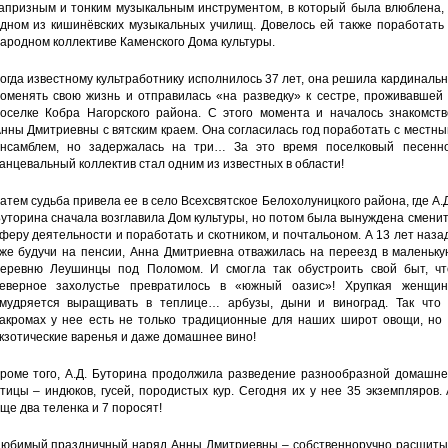
апризным и тонким музыкальным инструментом, в который была влюблена, 
дном из кишинёвских музыкальных училищ. Довелось ей также поработать 
ародном коллективе Каменского Дома культуры.
огда известному культработнику исполнилось 37 лет, она решила кардиналь
оменять свою жизнь и отправилась «на разведку» к сестре, проживавшей 
оселке Кобра Нагорского района. С этого момента и началось знакомств
нны Дмитриевны с вятским краем. Она согласилась год поработать с местн
нсамблем, но задержалась на три… За это время поселковый песенно
анцевальный коллектив стал одним из известных в области!
атем судьба привела ее в село Всехсвятское Белохолуницкого района, где А.
уторина сначала возглавила Дом культуры, но потом была вынуждена смени
феру деятельности и поработать и скотником, и почтальоном. А 13 лет наза
же будучи на пенсии, Анна Дмитриевна отважилась на переезд в маленьку
еревню Леушинцы под Поломом. И смогла так обустроить свой быт, чт
еверное захолустье превратилось в «южный оазис»! Хрупкая женщин
мудряется выращивать в теплице… арбузы, дыни и виноград. Так что 
акромах у нее есть не только традиционные для наших широт овощи, но 
кзотические варенья и даже домашнее вино!
роме того, А.Д. Буторина продолжила разведение разнообразной домашне
тицы – индюков, гусей, породистых кур. Сегодня их у нее 35 экземпляров.
ще два теленка и 7 поросят!
юбимый праздничный наряд Анны Дмитриевны – собственноручно расшиты