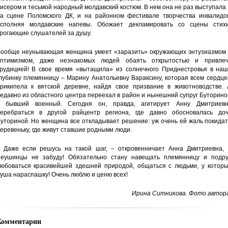
исером и тесьмой народный молдавский костюм. В нем она не раз выступала
а сцене Поломского ДК, и на районном фестивале творчества инвалидов
сполняя молдавские напевы. Обожает декламировать со сцены стихи
рогающие слушателей за душу.
ообще неунывающая женщина умеет «заразить» окружающих энтузиазмом 
птимизмом, даже незнакомых людей обаять открытостью и привлеч
рудицией! В свое время «вытащила» из солнечного Приднестровья в наш
лубинку племянницу – Марину Анатольевну Вараксину, которая всем сердц
рикипела к вятской деревне, найдя свое призвание в животноводстве. 
едавно из областного центра переехал в район и нынешний супруг Буторин
 бывший военный. Сегодня он, правда, агитирует Анну Дмитриевн
еребраться в другой райцентр региона, где давно обосновалась доч
уториной. Но женщина все откладывает решение: уж очень ей жаль покида
еревеньку, где живут ставшие родными люди.
 Даже если решусь на такой шаг, – откровенничает Анна Дмитриевна, 
еушинцы не забуду! Обязательно стану навещать племянницу и подруг
юбоваться красивейшей здешней природой, общаться с людьми, у которы
уша нараспашку! Очень люблю и ценю всех!
Ирина Ситникова. Фото автора
Комментарии