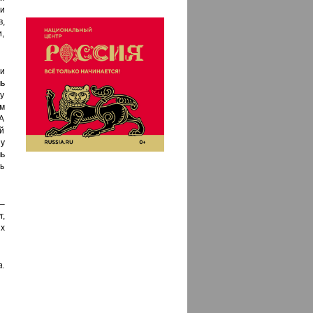
 и
,
,
и
ь
у
ем
А
ой
у
ь
ть
–
,
х
.