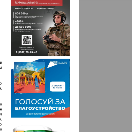
й
я
о
а,
до
е
ым
.
По
но