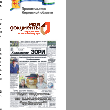
в
в
но
в
о
ым
-
Д.
ть
д,
ю
о
а
в
и
й
 А
й