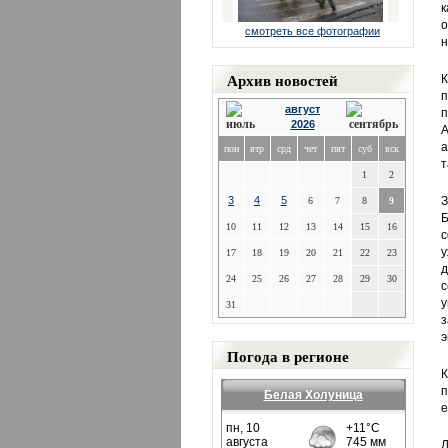
к
о
смотреть все фотографии
н
Архив новостей
К
п
август
п
2026
А
а
пон
втр
срд
чет
пят
суб
вск
т
1
2
3
4
5
З
6
7
8
9
Б
10
11
12
13
14
15
16
с
у
17
18
19
20
21
22
23
д
24
25
26
27
28
29
30
с
у
31
з
э
Погода в регионе
К
п
Белая Холуница
е
Л