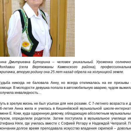
нна Дмитриевна Буторина – человек уникальный. Уроженка солнечно
Молдавии (села Вертюжаны Каменского района), профессиональна
крипачка, вторую родину она 25 лет назад обрела на холуницкой земле.
удьба никогда не баловала Анну, но всегда откликалась на ее призывы 
омощи. В молодости девушка попала в автомобильную аварию, чудом выжил
олучила инвалидность…
уть в зрелую жизнь не был усыпан для нее розами. С 7-летнего возраста и 
6-летия Анна жила и училась в Кишинёвской музыкальной школе-интернат
мени Е. Коки, куда одаренную девочку, обладающую абсолютным музыкальн
лухом, определили родители. Затем поступила в музыкальное училище им
тефана Няги, где училась вместе с Софией Ротару и Надеждой Чепрагой. 
кончании долгое время преподавала искусство владения скрипкой – доволь