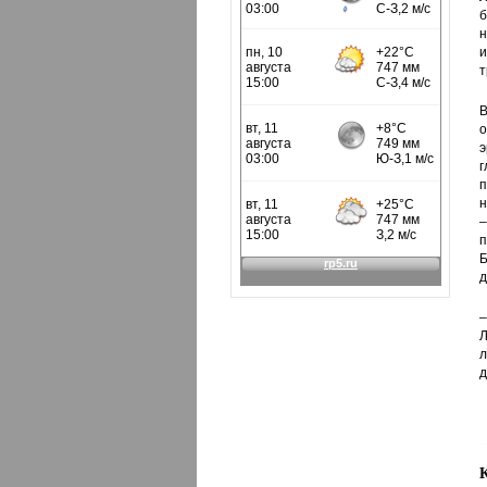
б
н
и
т
В
о
э
г
п
н
–
п
Б
д
–
Л
л
д