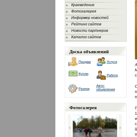
Краеведение
Фотогалерея
Информер новостей
Рейтинг сайтов
Новости партнеров
Каталог сайтов
Доска объявлений
Продам
Услуги
А
Куплю
с
Работа
Авто-
С
Разное
объявления
п
п
Фотогалерея
П
1
и
с
Ш
о