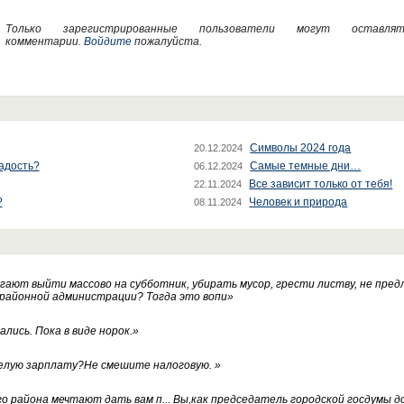
Только зарегистрированные пользователи могут оставлят
комментарии.
Войдите
пожалуйста.
Символы 2024 года
20.12.2024
радость?
Самые темные дни…
06.12.2024
Все зависит только от тебя!
22.11.2024
?
Человек и природа
08.11.2024
ают выйти массово на субботник, убирать мусор, грести листву, не пред
 районной администрации? Тогда это вопи
»
лись. Пока в виде норок.
»
белую зарплату?Не смешите налоговую.
»
го района мечтают дать вам п... Вы,как председатель городской госдумы 