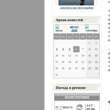
ч
смотреть все фотографии
Ч
з
Архив новостей
к
к
август
м
2026
п
с
пон
втр
срд
чет
пят
суб
вск
в
1
2
3
4
5
–
6
7
8
9
Д
10
11
12
13
14
15
16
д
п
17
18
19
20
21
22
23
с
24
25
26
27
28
29
30
к
31
Погода в регионе
Белая Холуница