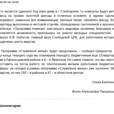
исле на селе.
то касается сданного под ключ дома в г. Слободском, то новоселы будут жи
десь на правах льготной аренды в отличных условиях: в здании сдела
апремонт, заменены все коммуникации, оконные блоки, обновлён фасад. В
вартиры выполнены в чистовой отделке, оборудованы сантехникой и кухонн
ебелью. «Программа помогает нам решать кадровую проблему, благодаря е
оявляется возможность приглашать на работу молодых специалистов», 
казал И.Ф. Набатов, главный врач Слободской ЦРБ, для работников котор
ыделены шесть квартир.
 Программа «Служебное жильё» будет продолжена, – сообщил губернатор. 
о конца текущего года мы планируем передать бюджетникам еще 10 кварти
ве в Афанасьевском районе и 8 – в Яранском. Но самое главное, что мы смог
оставить на поток работу по обеспечению жильём работников бюджетно
феры: на сегодня в рамках программы «Служебное жилье» уже заселено 38
вартир, из них 293 – в районах и 87 – в областном центре.
Ольга Бахтина
Фото Александра Папырина
Комментарии