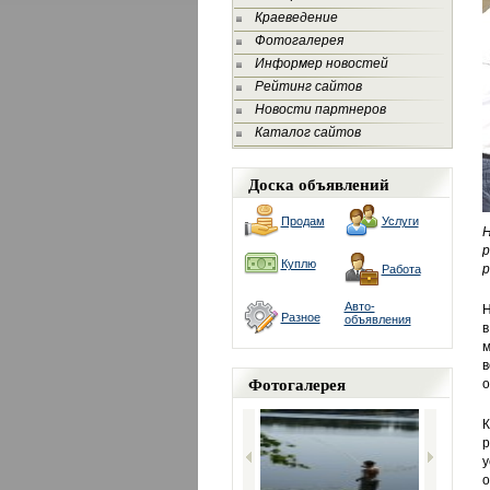
Краеведение
Фотогалерея
Информер новостей
Рейтинг сайтов
Новости партнеров
Каталог сайтов
Доска объявлений
Продам
Услуги
Н
р
Куплю
р
Работа
Авто-
Н
Разное
объявления
в
м
в
Фотогалерея
о
К
р
у
о