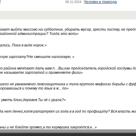
?
Человек и природа
08.11.2024
ают выйти массово на субботник, убирать мусор, грести листву, не пред
 районной администрации? Тогда это вопи
»
лись. Пока в виде норок.
»
белую зарплату?Не смешите налоговую.
»
го района мечтают дать вам п... Вы,как председатель городской госдумы 
ые называете зарплатой и применяете физи
»
нашего не уважаемого левозащитника и типа крутого мафиози борьбы с 
ороваешься и почему то язык в ж... по
»
уметь блин,деревня.Ты чё с урала?
»
а нет денег,хотя рапортуют из года в в год по профициту? Вся власть жи
ны и не блейте громко,а то кормушка закроется,н...
»