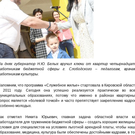
а днях губернатор Н.Ю. Белых вручил ключи от квартир четырнадцат
аботникам бюджетной сферы г. Слободского – педагогам, врачам
аботникам культуры.
апомним, что программа «Служебное жилье» стартовала в Кировской облас
 2011 году. Сегодня она успешно реализуется практически во все
униципальных образованиях, потому что именно в районах квартирны
опрос является «болевой точкой» и часто препятствует закреплению кадро
собенно молодых.
ак отметил Никита Юрьевич, главная задача областной власти ка
аботодателя для тружеников бюджетной сферы – создать хорошие жилищны
словия для специалистов на условиях льготной арендной платы, чтобы на
бразование, медицина, культура были обеспечены достойными кадрами, в т