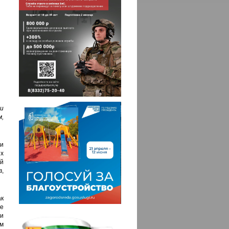
и
,
ти
х
й
в,
к
е
ши
ом