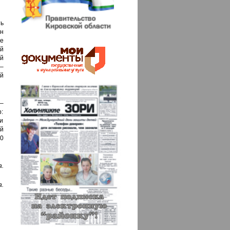
ть
н
се
ой
й
–
ой
–
р:
ли
й
0
.
.