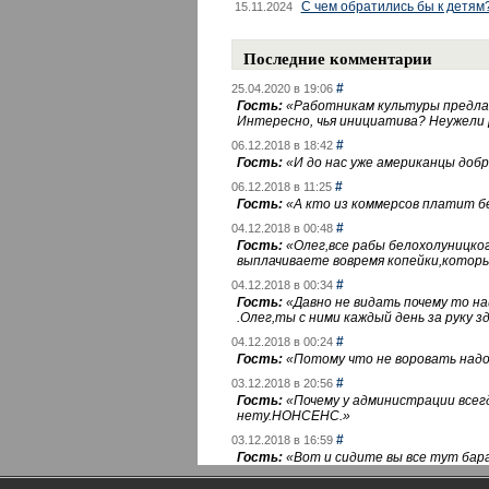
С чем обратились бы к детям
15.11.2024
Последние комментарии
#
25.04.2020 в 19:06
Гость:
«
Работникам культуры предлаг
Интересно, чья инициатива? Неужели
#
06.12.2018 в 18:42
Гость:
«
И до нас уже американцы добра
#
06.12.2018 в 11:25
Гость:
«
А кто из коммерсов платит 
#
04.12.2018 в 00:48
Гость:
«
Олег,все рабы белохолуницко
выплачиваете вовремя копейки,котор
#
04.12.2018 в 00:34
Гость:
«
Давно не видать почему то 
.Олег,ты с ними каждый день за руку зд
#
04.12.2018 в 00:24
Гость:
«
Потому что не воровать надо 
#
03.12.2018 в 20:56
Гость:
«
Почему у администрации всегд
нету.НОНСЕНС.
»
#
03.12.2018 в 16:59
Гость:
«
Вот и сидите вы все тут бара