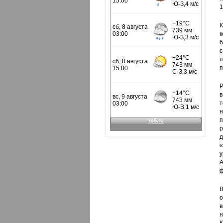
1
К
к
б
с
п
п
Р
в
т
н
р
д
«
у
А
ф
В
о
в
н