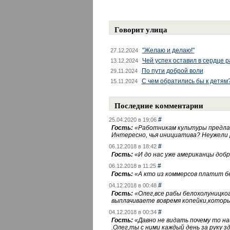
Говорит улица
"Желаю и делаю!"
27.12.2024
Чей успех оставил в сердце 
13.12.2024
По пути доброй воли
29.11.2024
С чем обратились бы к детям
15.11.2024
Последние комментарии
#
25.04.2020 в 19:06
Гость:
«
Работникам культуры предлаг
Интересно, чья инициатива? Неужели
#
06.12.2018 в 18:42
Гость:
«
И до нас уже американцы добра
#
06.12.2018 в 11:25
Гость:
«
А кто из коммерсов платит 
#
04.12.2018 в 00:48
Гость:
«
Олег,все рабы белохолуницко
выплачиваете вовремя копейки,котор
#
04.12.2018 в 00:34
Гость:
«
Давно не видать почему то 
.Олег,ты с ними каждый день за руку зд