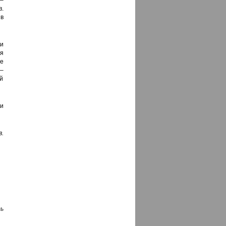
–
.
в
и
я
е
 –
й
и
.
ь