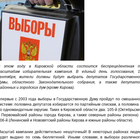
В этом году в Кировской области состоится беспрецедентная п
асштабам избирательная кампания. В единый день голосования, 1
ентября, жители должны будут выбрать депутатов Государственно
Думы, областного Законодательного собрания, а также депутато
айонных и городских дум (кроме Кирова).
первые с 2003 года выборы в Государственную Думу пройдут по смешанно
истеме: половина депутатов избирается по партийным спискам, а половина
о одномандатным округам. Таких в Кировской области два: 105-й (Октябрьск
 Первомайский районы города Кирова, а также северные районы региона) 
06-й (Ленинский и Нововятский районы Кирова и южные районы области).
асштаб кампании действительно нешуточный! В некоторых районах людя
удет выдано по семь бюллетеней. Иными словами, в выборах различног