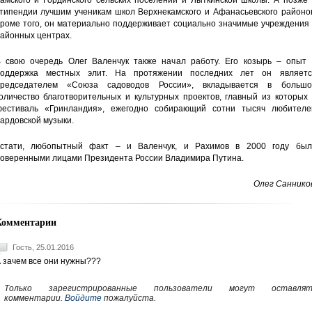
амского и Гординского сельских поселений и Лыткинской школы. А позже 
типендии лучшим ученикам школ Верхнекамского и Афанасьевского районов
роме того, он материально поддерживает социально значимые учреждения 
айонных центрах.
 свою очередь Олег Валенчук также начал работу. Его козырь – опыт 
оддержка местных элит. На протяжении последних лет он являетс
редседателем «Союза садоводов России», вкладывается в большо
оличество благотворительных и культурных проектов, главный из которых
естиваль «Гринландия», ежегодно собирающий сотни тысяч любителе
ардовской музыки.
стати, любопытный факт – и Валенчук, и Рахимов в 2000 году был
оверенными лицами Президента России Владимира Путина.
Олег Санников
Комментарии
Гость, 25.01.2016
 зачем все они нужны???
Только зарегистрированные пользователи могут оставлят
комментарии.
Войдите
пожалуйста.