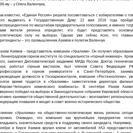
06-му – у Олега Валенчука.
ак известно, «Единая Россия» решила посоветоваться с избирателями о то
ого выдвигать в Государственную Думу: 22 мая 2016 года пройдё
еспрецедентное по масштабам предварительное голосование, и именно тог
ами жители региона определят, кто будет представлять основну
олитическую силу на выборах. Однако уже сейчас ясно, что главны
ретенденты – это промышленник Азимов и политик Валенчук.
ахим Азимов – представитель компании «Уралхим». Он получил образовани
 Ленинградском горном институте по специальности «горный инженер». Кро
ого, закончил Дипломатическую академию МИДа России. Доктор технически
аук, работал горным мастером, был членом Совета Федерации РФ
профессором в горном университете в Санкт-Петербурге, занима
уководящие должности в Госнаркоконтроле, компании «Ростехнологии», уж
олгое время трудится в «Уралхиме» заместителем директора филиал
Кирово-Чепецкого химического комбината». В сентябре Рахим Азимо
веренно победил на выборах в Законодательное собрание Кировской област
ктивно занимается общественной деятельностью – возглавляет региональн
едерацию плавания и входит в совет военно-исторического общества.
лияние «Уралхима» на общественно-политическую жизнь региона сегодн
громно. Очевидно, что компания как крупнейшее предприятие готов
кладывать значительные средств в поддержку своего кандидата. Например,
оябре в Кирсе Азимов вручил ключи от автомобилей УАЗ представителя