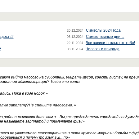
Символы 2024 года
20.12.2024
радость?
Самые темные дни…
06.12.2024
Все зависит только от тебя!
22.11.2024
?
Человек и природа
08.11.2024
ают выйти массово на субботник, убирать мусор, грести листву, не пред
 районной администрации? Тогда это вопи
»
лись. Пока в виде норок.
»
белую зарплату?Не смешите налоговую.
»
го района мечтают дать вам п... Вы,как председатель городской госдумы 
ые называете зарплатой и применяете физи
»
нашего не уважаемого левозащитника и типа крутого мафиози борьбы с 
ороваешься и почему то язык в ж... по
»