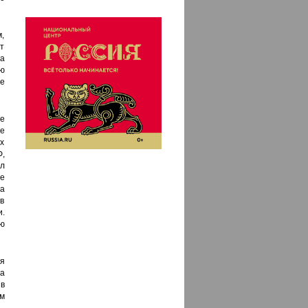
м,
т
да
ю
е
е
ме
х
,
л
е
а
в
и.
ую
я
а
 в
м