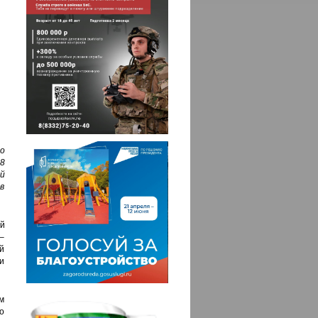
о
8
й
в
й
 –
ий
и
м
о