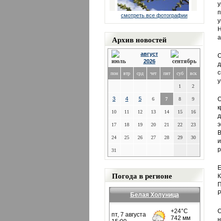
у
п
смотреть все фотографии
у
Н
Архив новостей
а
август
О
2026
д
с
пон
втр
срд
чет
пят
суб
вск
у
1
2
3
4
5
О
6
7
8
9
к
10
11
12
13
14
15
16
д
э
17
18
19
20
21
22
23
24
25
26
27
28
29
30
и
р
31
Е
Погода в регионе
К
П
Р
Белая Холуница
О
н