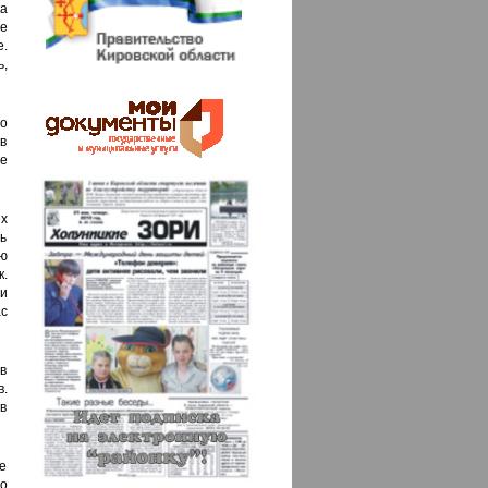
а
е
.
ь,
во
в
ее
ех
ь
ю
к.
и
с
в
в.
в
е
по