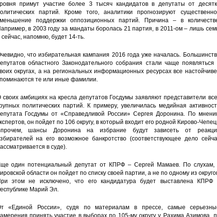
ровня примут участие более 3 тысяч кандидатов в депутаты от десятк
олитических партий. Кроме того, аналитики прогнозируют существенно
меньшение поддержки оппозиционных партий. Причина – в количестве
апример, в 2003 году за мандаты боролась 21 партия, в 2011-ом – лишь сем
 сейчас, напомню, будет 14-ть.
чевидно, что избирательная кампания 2016 года уже началась. Большинст
епутатов областного Законодательного собрания стали чаще появляться 
воих округах, а на региональных информационных ресурсах все настойчив
поминаются те или иные фамилии.
 своих амбициях на кресла депутатов Госдумы заявляют представители вс
рупных политических партий. К примеру, увеличилась медийная активност
епутата Госдумы от «Справедливой России» Сергея Доронина. По мнени
кспертов, он пойдет по 106 округу, в который входит его родной Кирово-Чепец
Впрочем, шансы Доронина на избрание будут зависеть от реакци
збирателей на его возможное банкротство (соответствующее дело сейча
ассматривается в суде).
ще один потенциальный депутат от КПРФ – Сергей Мамаев. По слухам, 
ировской области он пойдет по списку своей партии, а не по одному из округо
ри этом не исключено, что его кандидатура будет выставлена КПРФ 
еспублике Марий Эл.
т «Единой России», судя по материалам в прессе, самые серьезны
амерения принять участие в выборах по 105-му округу у Рахима Азимова, 