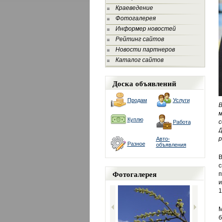
Краеведение
Фотогалерея
Информер новостей
Рейтинг сайтов
Новости партнеров
Каталог сайтов
Доска объявлений
Продам
Услуги
м
Куплю
с
Работа
р
Авто-
Разное
объявления
В
с
Фотогалерея
п
и
1
М
б