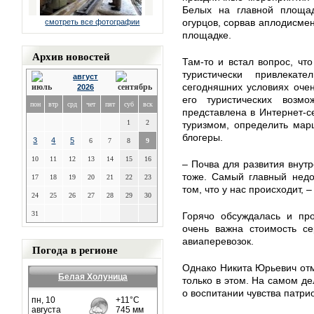
Белых на главной площад
огурцов, сорвав аплодисмен
смотреть все фотографии
площадке.
Архив новостей
Там-то и встал вопрос, что
туристически привлекат
август
сегодняшних условиях оче
2026
его туристических возм
пон
втр
срд
чет
пят
суб
вск
представлена в Интернет-
1
2
туризмом, определить мар
блогеры.
3
4
5
6
7
8
9
10
11
12
13
14
15
16
– Почва для развития внутр
тоже. Самый главный недо
17
18
19
20
21
22
23
том, что у нас происходит,
24
25
26
27
28
29
30
31
Горячо обсуждалась и про
очень важна стоимость се
авиаперевозок.
Погода в регионе
Однако Никита Юрьевич отм
Белая Холуница
только в этом. На самом де
о воспитании чувства патри