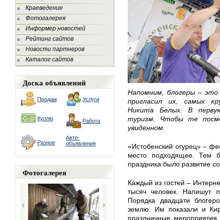
Краеведение
Фотогалерея
Информер новостей
Рейтинг сайтов
Новости партнеров
Каталог сайтов
Доска объявлений
Напомним, блогеры – это
Продам
Услуги
пригласил их, самых к
Никита Белых. В перву
туризм. Чтобы те посм
Куплю
Работа
увиденном.
Авто-
Разное
объявления
«Истобенский огурец» – фе
место подходящее. Тем б
праздника было развитие со
Фотогалерея
Каждый из гостей – Интерне
тысяч человек. Напишут п
Порядка двадцати блогер
землю. Им показали и Кир
праздничные мероприятия в