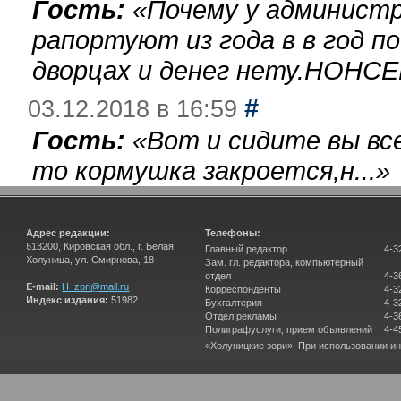
Гость:
«
Почему у администр
рапортуют из года в в год п
дворцах и денег нету.НОНСЕ
#
03.12.2018 в 16:59
Гость:
«
Вот и сидите вы вс
то кормушка закроется,н...
»
Адрес редакции:
Телефоны:
613200, Кировская обл., г. Белая
Главный редактор
4-3
Холуница, ул. Смирнова, 18
Зам. гл. редактора, компьютерный
отдел
4-3
E-mail:
H_zori@mail.ru
Корреспонденты
4-3
Индекс издания:
51982
Бухгалтерия
4-3
Отдел рекламы
4-3
Полиграфуслуги, прием объявлений
4-4
«Холуницкие зори». При использовании и