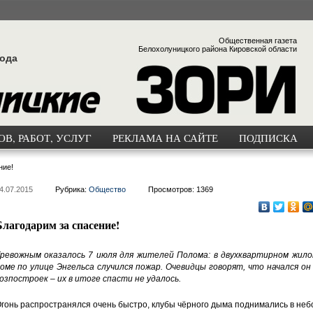
Общественная газета
Белохолуницкого района Кировской области
года
В, РАБОТ, УСЛУГ
РЕКЛАМА НА САЙТЕ
ПОДПИСКА
ние!
4.07.2015
Рубрика:
Общество
Просмотров: 1369
Благодарим за спасение!
ревожным оказалось 7 июля для жителей Полома: в двухквартирном жило
оме по улице Энгельса случился пожар. Очевидцы говорят, что начался он
озпостроек – их в итоге спасти не удалось.
гонь распространялся очень быстро, клубы чёрного дыма поднимались в неб