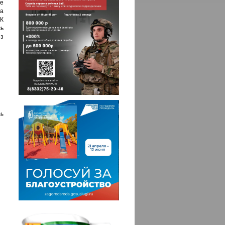
ое
а
К
ь
з
ь