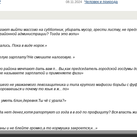
?
Человек и природа
08.11.2024
ают выйти массово на субботник, убирать мусор, грести листву, не пред
 районной администрации? Тогда это вопи
»
лись. Пока в виде норок.
»
белую зарплату?Не смешите налоговую.
»
го района мечтают дать вам п... Вы,как председатель городской госдумы 
ые называете зарплатой и применяете физи
»
нашего не уважаемого левозащитника и типа крутого мафиози борьбы с 
ороваешься и почему то язык в ж... по
»
уметь блин,деревня.Ты чё с урала?
»
а нет денег,хотя рапортуют из года в в год по профициту? Вся власть жи
ны и не блейте громко,а то кормушка закроется,н...
»