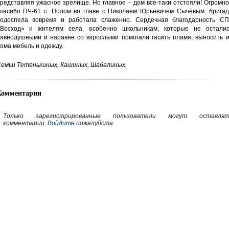
редставляя ужасное зрелище. Но главное – дом все-таки отстояли! Огромн
пасибо ПЧ-61 с. Полом во главе с Николаем Юрьевичем Сычёвым: бригад
одоспела вовремя и работала слаженно. Сердечная благодарность СП
Восход» и жителям села, особенно школьникам, которые не осталис
авнодушными и наравне со взрослыми помогали гасить пламя, выносить и
ома мебель и одежду.
емьи Тетенькиных, Кашиных, Шабалиных.
Комментарии
Только зарегистрированные пользователи могут оставлят
комментарии.
Войдите
пожалуйста.