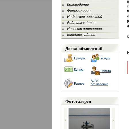
п
Краеведение
с
Фотогалерея
п
«
Информер новостей
р
Рейтинг сайтов
д
Новости партнеров
Каталог сайтов
С
Доска объявлений
Продам
Услуги
Куплю
Работа
Авто-
Разное
объявления
Фотогалерея