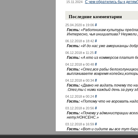
С чем обратились бы к детям
15.11.2024
Последние комментарии
#
25.04.2020 в 19:06
Гость:
«
Работникам культуры предлаг
Интересно, чья инициатива? Неужели
#
06.12.2018 в 18:42
Гость:
«
И до нас уже американцы добра
#
06.12.2018 в 11:25
Гость:
«
А кто из коммерсов платит 
#
04.12.2018 в 00:48
Гость:
«
Олег,все рабы белохолуницко
выплачиваете вовремя копейки,котор
#
04.12.2018 в 00:34
Гость:
«
Давно не видать почему то 
.Олег,ты с ними каждый день за руку зд
#
04.12.2018 в 00:24
Гость:
«
Потому что не воровать надо 
#
03.12.2018 в 20:56
Гость:
«
Почему у администрации всегд
нету.НОНСЕНС.
»
#
03.12.2018 в 16:59
Гость:
«
Вот и сидите вы все тут бара