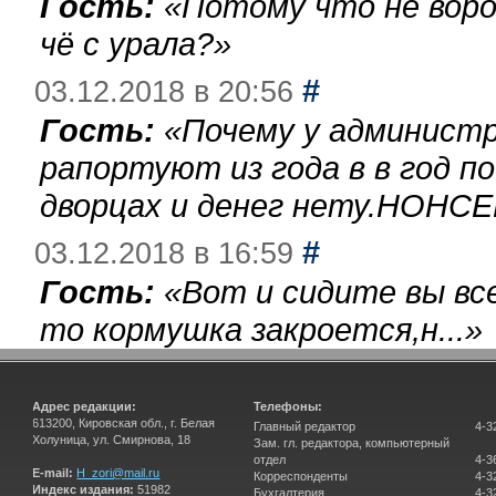
Гость:
«
Потому что не воро
чё с урала?
»
#
03.12.2018 в 20:56
Гость:
«
Почему у администр
рапортуют из года в в год п
дворцах и денег нету.НОНСЕ
#
03.12.2018 в 16:59
Гость:
«
Вот и сидите вы вс
то кормушка закроется,н...
»
Адрес редакции:
Телефоны:
613200, Кировская обл., г. Белая
Главный редактор
4-3
Холуница, ул. Смирнова, 18
Зам. гл. редактора, компьютерный
отдел
4-3
E-mail:
H_zori@mail.ru
Корреспонденты
4-3
Индекс издания:
51982
Бухгалтерия
4-3