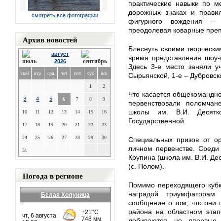
практические навыки по м
дорожных знаках и правил
смотреть все фотографии
фигурного вождения – 
преодолевая коварные преп
Архив новостей
Блеснуть своими творчески
август
время представления шоу-
2026
Здесь 3-е место заняли у
пон
втр
срд
чет
пят
суб
вск
Сырьянской, 1-е – Дубровск
1
2
Что касается общекомандног
3
4
5
6
7
8
9
первенствовали поломчан
школы им. В.И. Десятк
10
11
12
13
14
15
16
Государственной.
17
18
19
20
21
22
23
24
25
26
27
28
29
30
Специальных призов от ор
личном первенстве. Среди
31
Крупина (школа им. В.И. Де
(с. Полом).
Погода в регионе
Помимо переходящего кубк
наградой триумфаторам
Белая Холуница
сообщение о том, что они 
района на областном этап
добиваются не впервые