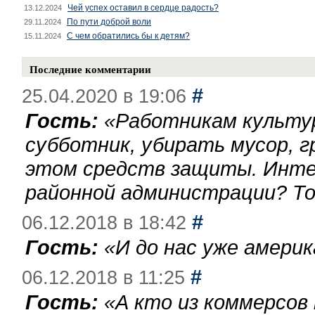
Чей успех оставил в сердце радость?
13.12.2024
По пути доброй воли
29.11.2024
С чем обратились бы к детям?
15.11.2024
Последние комментарии
#
25.04.2020 в 19:06
Гость:
«
Работникам культу
субботник, убирать мусор, г
этом средств защиты. Инте
районной администрации? То
#
06.12.2018 в 18:42
Гость:
«
И до нас уже америк
#
06.12.2018 в 11:25
Гость:
«
А кто из коммерсов