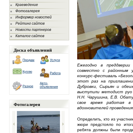
Краеведение
Фотогалерея
Информер новостей
Рейтинг сайтов
Новости партнеров
Каталог сайтов
Доска объявлений
Продам
Услуги
Ежегодно в преддверии
совместно с районным у
Куплю
Работа
конкурс-фестиваль «Безоп
этот раз на приглашени
Авто-
Дубровки, Сырьян и обеих
Разное
объявления
выступили методист руо 
Н.Н. Чарушина, Е.В. Обату
свое время работая в 
Фотогалерея
вдохновителей проведения
Определить, кто из участни
жюри предстояло по итог
ребята должны были проде