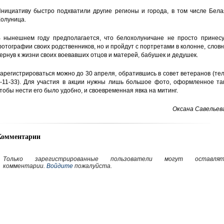
нициативу быстро подхватили другие регионы и города, в том числе Бела
олуница.
 нынешнем году предполагается, что белохолуничане не просто принесу
отографии своих родственников, но и пройдут с портретами в колонне, слов
ернув к жизни своих воевавших отцов и матерей, бабушек и дедушек.
арегистрироваться можно до 30 апреля, обратившись в совет ветеранов (тел
-11-33). Для участия в акции нужны лишь большое фото, оформленное так
тобы нести его было удобно, и своевременная явка на митинг.
Оксана Савельев
Комментарии
Только зарегистрированные пользователи могут оставлят
комментарии.
Войдите
пожалуйста.