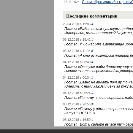
С чем обратились бы к детям
15.11.2024
Последние комментарии
#
25.04.2020 в 19:06
Гость:
«
Работникам культуры предлаг
Интересно, чья инициатива? Неужели
#
06.12.2018 в 18:42
Гость:
«
И до нас уже американцы добра
#
06.12.2018 в 11:25
Гость:
«
А кто из коммерсов платит 
#
04.12.2018 в 00:48
Гость:
«
Олег,все рабы белохолуницко
выплачиваете вовремя копейки,котор
#
04.12.2018 в 00:34
Гость:
«
Давно не видать почему то 
.Олег,ты с ними каждый день за руку зд
#
04.12.2018 в 00:24
Гость:
«
Потому что не воровать надо 
#
03.12.2018 в 20:56
Гость:
«
Почему у администрации всегд
нету.НОНСЕНС.
»
#
03.12.2018 в 16:59
Гость:
«
Вот и сидите вы все тут бара