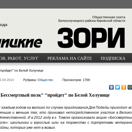
Общественная газета
Белохолуницкого района Кировской области
года
В, РАБОТ, УСЛУГ
РЕКЛАМА НА САЙТЕ
ПОДПИСКА
"пройдет" по Белой Холунице
2.04.2014
Рубрика:
Общество
Просмотров: 1769
"Бессмертный полк" "пройдет" по Белой Холунице
 каждым годом на митинг по случаю празднования Дня Победы приходит вс
еньше и меньше тех, кто принимал непосредственное участие в Велико
течественной. И в 2012 году в г. Томске организовали акцию «Бессмертн
олк»: школьники и взрослые шли на торжество с портретами ветерано
ойны, которых уже нет в живых.