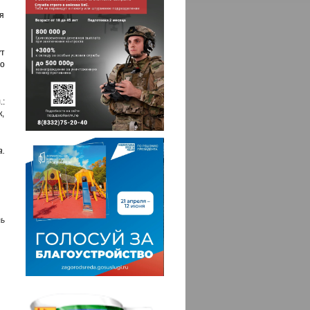
я
т
но
.:
,
а.
ь