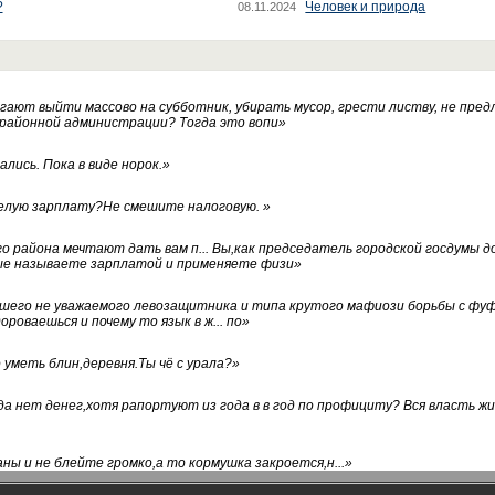
?
Человек и природа
08.11.2024
ают выйти массово на субботник, убирать мусор, грести листву, не пред
 районной администрации? Тогда это вопи
»
лись. Пока в виде норок.
»
белую зарплату?Не смешите налоговую.
»
го района мечтают дать вам п... Вы,как председатель городской госдумы 
ые называете зарплатой и применяете физи
»
нашего не уважаемого левозащитника и типа крутого мафиози борьбы с 
ороваешься и почему то язык в ж... по
»
уметь блин,деревня.Ты чё с урала?
»
а нет денег,хотя рапортуют из года в в год по профициту? Вся власть жи
ны и не блейте громко,а то кормушка закроется,н...
»