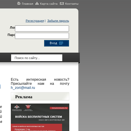
Главная
Карта сайта
Контакты
Регистрация
|
Забыли пароль
Логин
Пароль
Есть интересная новость?
Присылайте нам на почту
h_zori@mail.ru
Реклама
е
й
ый
в