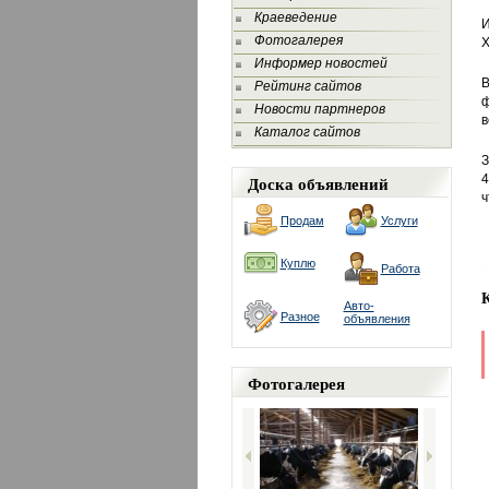
Краеведение
И
Фотогалерея
Х
Информер новостей
В
Рейтинг сайтов
ф
Новости партнеров
в
Каталог сайтов
З
Доска объявлений
4
ч
Продам
Услуги
Куплю
Работа
Авто-
Разное
объявления
Фотогалерея