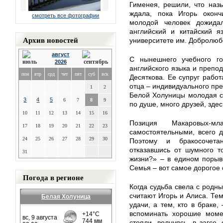
Гименея, решили, что назы
ждала, пока Игорь оконч
смотреть все фотографии
молодой человек дожидал
английский и китайский я
Архив новостей
университете им. Добролюб
август
С нынешнего учебного го
2026
английского языка и препод
пон
втр
срд
чет
пят
суб
вск
Десяткова. Ее супруг рабо
отца – индивидуального пре
1
2
Белой Холуницы молодая се
3
4
5
6
7
8
9
по душе, много друзей, здес
10
11
12
13
14
15
16
Позиция Макаровых-м
17
18
19
20
21
22
23
самостоятельными, всего д
24
25
26
27
28
29
30
Поэтому и бракосочета
отказавшись от шумного т
31
жизни?» – в едином порыв
Семья – вот самое дорогое
Погода в регионе
Когда судьба свела с родны
считают Игорь и Алиса. Те
Белая Холуница
удачи, а тем, кто в браке,
вспоминать хорошие моме
стояли, волнуясь, в загсе