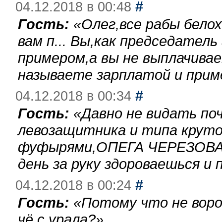
#
04.12.2018 в 00:48
Гость:
«
Олег,все рабы бело
вам п... Вы,как председател
примером,а вы не выплачива
называете зарплатой и при
#
04.12.2018 в 00:34
Гость:
«
Давно не видать по
левозащитника и типа круто
фуфырями,ОПЕГА ЧЕРЕЗОВА-
день за руку здороваешься и п
#
04.12.2018 в 00:24
Гость:
«
Потому что не воро
чё с урала?
»