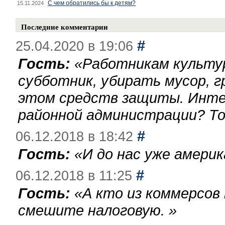
С чем обратились бы к детям?
15.11.2024
Последние комментарии
#
25.04.2020 в 19:06
Гость:
«
Работникам культу
субботник, убирать мусор, г
этом средств защиты. Инте
районной администрации? То
#
06.12.2018 в 18:42
Гость:
«
И до нас уже америк
#
06.12.2018 в 11:25
Гость:
«
А кто из коммерсов
смешите налоговую.
»