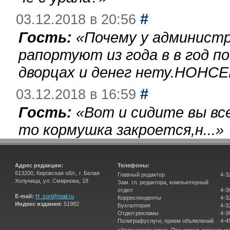
#
03.12.2018 в 20:56
Гость:
«
Почему у администр
рапортуют из года в в год п
дворцах и денег нету.НОНСЕ
#
03.12.2018 в 16:59
Гость:
«
Вот и сидите вы вс
то кормушка закроется,н...
»
Адрес редакции:
Телефоны:
613200, Кировская обл., г. Белая
Главный редактор
4-3
Холуница, ул. Смирнова, 18
Зам. гл. редактора, компьютерный
отдел
4-3
E-mail:
H_zori@mail.ru
Корреспонденты
4-3
Индекс издания:
51982
Бухгалтерия
4-3
Отдел рекламы
4-3
Полиграфуслуги, прием объявлений
4-4