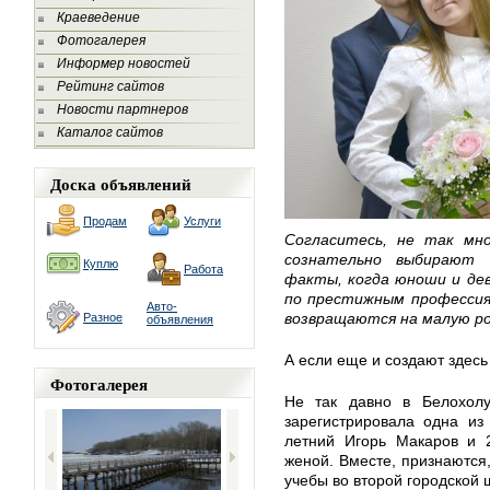
Краеведение
Фотогалерея
Информер новостей
Рейтинг сайтов
Новости партнеров
Каталог сайтов
Доска объявлений
Продам
Услуги
Согласитесь, не так мно
сознательно выбирают 
Куплю
Работа
факты, когда юноши и дев
по престижным профессиям
Авто-
возвращаются на малую ро
Разное
объявления
А если еще и создают здесь
Фотогалерея
Не так давно в Белохолу
зарегистрировала одна из
летний Игорь Макаров и 
женой. Вместе, признаются
учебы во второй городской 