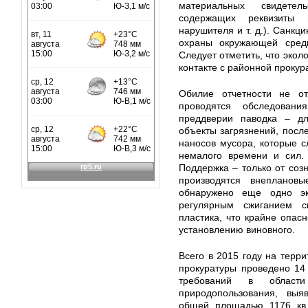
материальных свидете
содержащих реквизиты 
нарушителя и т. д.). Санкц
охраны окружающей среды
Следует отметить, что экол
контакте с районной прокур
Обилие отчетности не от
проводятся обследован
преддверии паводка – д
объекты загрязнений, посл
наносов мусора, которые с
немалого времени и сил. 
Поддержка – только от соз
производятся внепланов
обнаружено еще одно эк
регулярным сжиганием с
пластика, что крайне опасн
установлению виновного.
Всего в 2015 году на терр
прокуратуры проведено 14
требований в облас
природопользования, выя
общей площадью 1176 кв.