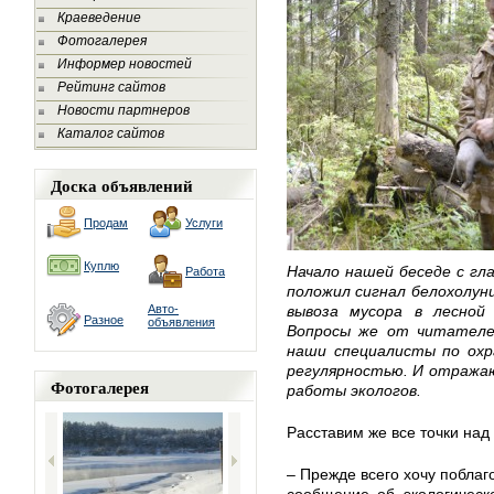
Краеведение
Фотогалерея
Информер новостей
Рейтинг сайтов
Новости партнеров
Каталог сайтов
Доска объявлений
Продам
Услуги
Куплю
Начало нашей беседе с гл
Работа
положил сигнал белохолун
Авто-
вывоза мусора в лесной
Разное
объявления
Вопросы же от читателе
наши специалисты по охр
регулярностью. И отражаю
Фотогалерея
работы экологов.
Расставим же все точки над 
– Прежде всего хочу поблаг