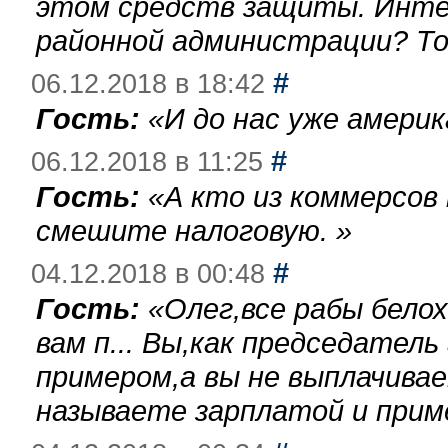
этом средств защиты. Инте
районной администрации? То
#
06.12.2018 в 18:42
Гость:
«
И до нас уже америк
#
06.12.2018 в 11:25
Гость:
«
А кто из коммерсов
смешите налоговую.
»
#
04.12.2018 в 00:48
Гость:
«
Олег,все рабы бело
вам п... Вы,как председател
примером,а вы не выплачива
называете зарплатой и при