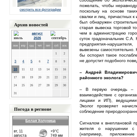
сообщение об экологическ
пожелать, чтобы неравнод
смотреть все фотографии
поскольку на основе таки
свалки и лиц, причастных к
был обнаружен строительны
Архив новостей
старая вывеска торговой то
чем в администрацию горо
август
2026
суток градоначальник С.А.
предприятия-нарушителя
пон
втр
срд
чет
пят
суб
вск
вывезены самостоятельно. 
1
2
бы оспорил такое послабле
не допустит подобного пове
3
4
5
7
6
8
9
10
11
12
13
14
15
16
– Андрей Владимирович
районного эколога?
17
18
19
20
21
22
23
24
25
26
27
28
29
30
– В первую очередь – э
31
взаимодействие с организ
лицами и ИП), ведущими 
Эколог проверяет начисл
Погода в регионе
соблюдение природоохранно
Белая Холуница
Сигналом к внеплановой п
жителя о нарушении с 
(например, приложени