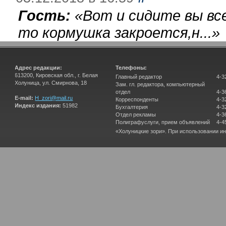
Гость:
«
Вот и сидите вы вс
то кормушка закроется,н...
»
Адрес редакции:
Телефоны:
613200, Кировская обл., г. Белая
Главный редактор
4-3
Холуница, ул. Смирнова, 18
Зам. гл. редактора, компьютерный
отдел
4-3
E-mail:
H_zori@mail.ru
Корреспонденты
4-3
Индекс издания:
51982
Бухгалтерия
4-3
Отдел рекламы
4-3
Полиграфуслуги, прием объявлений
4-4
«Холуницкие зори». При использовании и