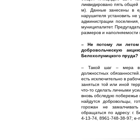
ликвидировано пять общей 
м). Данные занесены в е
нарушителя установить не 
администрации поселения,
муниципалитет. Предугадат
размеров и наполняемости
– Не потому ли летом
добровольческую акци
Белохолуницкого пруда?
– Такой шаг – мера в
должностных обязанностей
есть исключительно в рабоч
заняться той или иной тер
что-то сделать личными уси
вновь обследую побережье п
найдутся добровольцы, го
горожан не замалчиват
обращаться по адресу: г. Б
4-13-74, 8961-748-38-97; е-m