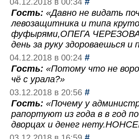
#
04.12.2018 в 00:34
Гость:
«
Давно не видать по
левозащитника и типа круто
фуфырями,ОПЕГА ЧЕРЕЗОВА-
день за руку здороваешься и п
#
04.12.2018 в 00:24
Гость:
«
Потому что не воро
чё с урала?
»
#
03.12.2018 в 20:56
Гость:
«
Почему у администр
рапортуют из года в в год п
дворцах и денег нету.НОНСЕ
#
03.12.2018 в 16:59