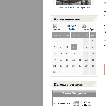
и
смотреть все фотографии
–
о
Архив новостей
Д
август
б
2026
з
пон
втр
срд
чет
пят
суб
вск
П
н
1
2
д
3
4
5
6
7
8
9
10
11
12
13
14
15
16
17
18
19
20
21
22
23
24
25
26
27
28
29
30
31
Погода в регионе
Белая Холуница