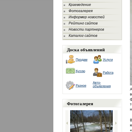
Краеведение
Фотогалерея
Информер новостей
Рейтинг сайтов
Новости партнеров
Каталог сайтов
Доска объявлений
Продам
Услуги
Куплю
Работа
Авто-
Разное
объявления
А
в
ф
Фотогалерея
т
н
В
к
«