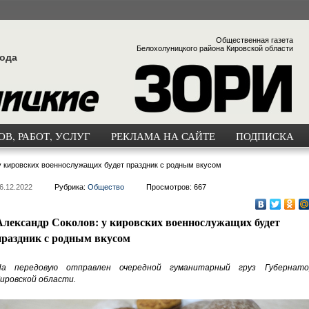
Общественная газета
Белохолуницкого района Кировской области
года
В, РАБОТ, УСЛУГ
РЕКЛАМА НА САЙТЕ
ПОДПИСКА
у кировских военнослужащих будет праздник с родным вкусом
6.12.2022
Рубрика:
Общество
Просмотров: 667
Александр Соколов: у кировских военнослужащих будет
праздник с родным вкусом
На передовую отправлен очередной гуманитарный груз Губернато
ировской области.