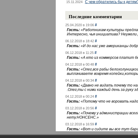
С чем обратились бы к детям
15.11.2024
Последние комментарии
#
25.04.2020 в 19:06
Гость:
«
Работникам культуры предлаг
Интересно, чья инициатива? Неужели
#
06.12.2018 в 18:42
Гость:
«
И до нас уже американцы добра
#
06.12.2018 в 11:25
Гость:
«
А кто из коммерсов платит 
#
04.12.2018 в 00:48
Гость:
«
Олег,все рабы белохолуницко
выплачиваете вовремя копейки,котор
#
04.12.2018 в 00:34
Гость:
«
Давно не видать почему то 
.Олег,ты с ними каждый день за руку зд
#
04.12.2018 в 00:24
Гость:
«
Потому что не воровать надо 
#
03.12.2018 в 20:56
Гость:
«
Почему у администрации всегд
нету.НОНСЕНС.
»
#
03.12.2018 в 16:59
Гость:
«
Вот и сидите вы все тут бара