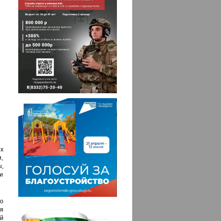
х
,
,
и
о
я
й