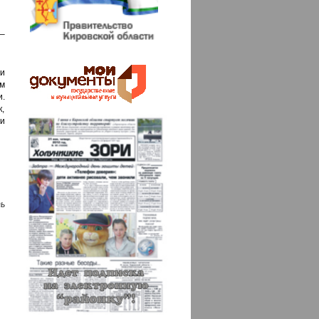
 –
 и
м
.
,
и
ь