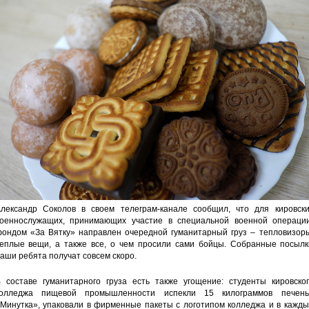
лександр Соколов в своем телеграм-канале сообщил, что для кировски
оеннослужащих, принимающих участие в специальной военной операции
ондом «За Вятку» направлен очередной гуманитарный груз – тепловизоры
еплые вещи, а также все, о чем просили сами бойцы. Собранные посылк
аши ребята получат совсем скоро.
 составе гуманитарного груза есть также угощение: студенты кировског
олледжа пищевой промышленности испекли 15 килограммов печень
Минутка», упаковали в фирменные пакеты с логотипом колледжа и в кажды