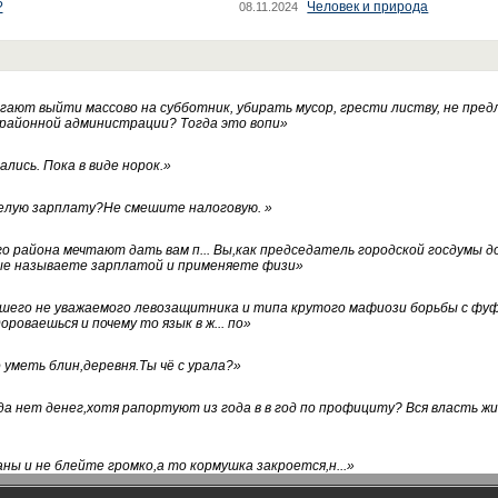
?
Человек и природа
08.11.2024
ают выйти массово на субботник, убирать мусор, грести листву, не пред
 районной администрации? Тогда это вопи
»
лись. Пока в виде норок.
»
белую зарплату?Не смешите налоговую.
»
го района мечтают дать вам п... Вы,как председатель городской госдумы 
ые называете зарплатой и применяете физи
»
нашего не уважаемого левозащитника и типа крутого мафиози борьбы с 
ороваешься и почему то язык в ж... по
»
уметь блин,деревня.Ты чё с урала?
»
а нет денег,хотя рапортуют из года в в год по профициту? Вся власть жи
ны и не блейте громко,а то кормушка закроется,н...
»