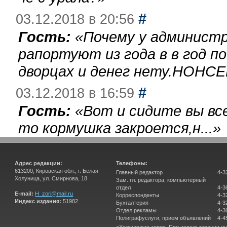
#
03.12.2018 в 20:56
Гость:
«
Почему у администр
рапортуют из года в в год п
дворцах и денег нету.НОНСЕ
#
03.12.2018 в 16:59
Гость:
«
Вот и сидите вы вс
то кормушка закроется,н...
»
Адрес редакции:
Телефоны:
613200, Кировская обл., г. Белая
Главный редактор
4-3
Холуница, ул. Смирнова, 18
Зам. гл. редактора, компьютерный
отдел
4-3
E-mail:
H_zori@mail.ru
Корреспонденты
4-3
Индекс издания:
51982
Бухгалтерия
4-3
Отдел рекламы
4-3
Полиграфуслуги, прием объявлений
4-4