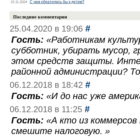
С чем обратились бы к детям?
15.11.2024
Последние комментарии
#
25.04.2020 в 19:06
Гость:
«
Работникам культу
субботник, убирать мусор, г
этом средств защиты. Инте
районной администрации? То
#
06.12.2018 в 18:42
Гость:
«
И до нас уже америк
#
06.12.2018 в 11:25
Гость:
«
А кто из коммерсов
смешите налоговую.
»