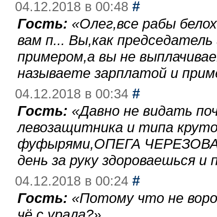
#
04.12.2018 в 00:48
Гость:
«
Олег,все рабы бело
вам п... Вы,как председател
примером,а вы не выплачива
называете зарплатой и при
#
04.12.2018 в 00:34
Гость:
«
Давно не видать по
левозащитника и типа круто
фуфырями,ОПЕГА ЧЕРЕЗОВА-
день за руку здороваешься и п
#
04.12.2018 в 00:24
Гость:
«
Потому что не воро
чё с урала?
»