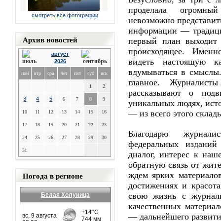
проделала огромны
смотреть все фотографии
невозможно представит
информации — традиц
Архив новостей
первый план выходит 
происходящее. Именн
август
видеть настоящую ка
2026
вдумываться в смыслы
пон
втр
срд
чет
пят
суб
вск
главное. Журналист
1
2
рассказывают о подв
3
4
5
6
7
8
9
уникальных людях, ист
— из всего этого склад
10
11
12
13
14
15
16
17
18
19
20
21
22
23
Благодарю журнал
24
25
26
27
28
29
30
федеральных изданий
31
диалог, интерес к наш
обратную связь от жит
Погода в регионе
ждем ярких материало
достижениях и красота
свою жизнь с журнал
Белая Холуница
качественных материал
— дальнейшего развити