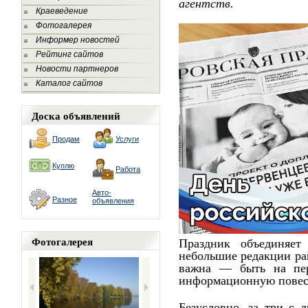
агентств.
Краеведение
Фотогалерея
Информер новостей
Рейтинг сайтов
Новости партнеров
Каталог сайтов
Доска объявлений
Продам
Услуги
Куплю
Работа
Авто-
Разное
объявления
Фотогалерея
Праздник объединяет
небольшие редакции ра
важна — быть на пер
информационную повес
Безусловно, за три с 