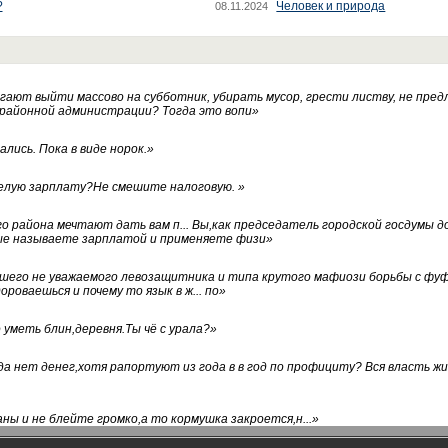
?
Человек и природа
08.11.2024
ают выйти массово на субботник, убирать мусор, грести листву, не пред
 районной администрации? Тогда это вопи
»
лись. Пока в виде норок.
»
белую зарплату?Не смешите налоговую.
»
го района мечтают дать вам п... Вы,как председатель городской госдумы 
ые называете зарплатой и применяете физи
»
нашего не уважаемого левозащитника и типа крутого мафиози борьбы с 
ороваешься и почему то язык в ж... по
»
уметь блин,деревня.Ты чё с урала?
»
а нет денег,хотя рапортуют из года в в год по профициту? Вся власть жи
ны и не блейте громко,а то кормушка закроется,н...
»