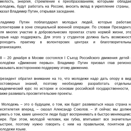
мелость, энергия, стремление к преобразованиям, которыми обладае
олодежь, будут работать на Россию, вносить вклад в укрепление страны,
казал Владимир Путин, открывая заседание.
Владимир Путин поблагодарил молодых людей, которые работаю
олонтерами в зоне специальной военной операции. По словам Президента
ля многих участие в добровольческих проектах стало нормой жизни, это
орыв надо поддержать. Для этого у студентов должна быть возможност
проходить практику в волонтерских центрах и благотворительны
рганизациях.
8 – 20 декабря в Москве состоялся I Съезд Российского движения детей 
олодёжи «Движение первых». Владимир Путин призвал глав регионо
казывать всестороннюю поддержку этому движению.
резидент обратил внимание на то, что молодежи надо дать опору в вид
достоверных знаний, поэтому необходимо разработать отдельны
кадемический курс по истории и основам российской государственности, 
акже развивать просветительские проекты.
 Молодежь – это о будущем, о том, как будет развиваться наша страна н
есятилетия вперед, – сказал Александр Соколов. – И сейчас мы должн
умать о том, какие ценности люди будут воспринимать в быстро меняющем
ире. При этом, молодой человек, как губка, впитывает все значительн
ыстрее, поэтому нужно говорить с ним на правильном, понятном дл
олодежи языке.