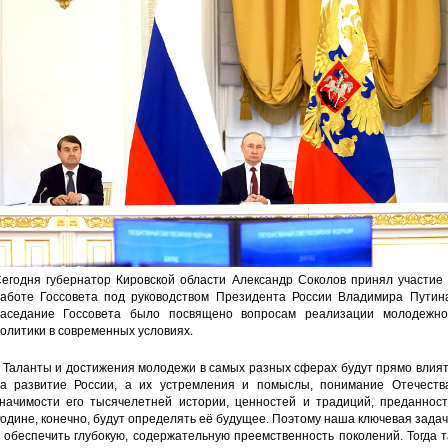
егодня губернатор Кировской области Александр Соколов принял участие 
аботе Госсовета под руководством Президента России Владимира Путина
аседание Госсовета было посвящено вопросам реализации молодежно
олитики в современных условиях.
 Таланты и достижения молодежи в самых разных сферах будут прямо влия
а развитие России, а их устремления и помыслы, понимание Отечества
начимости его тысячелетней истории, ценностей и традиций, преданност
одине, конечно, будут определять её будущее. Поэтому наша ключевая зада
 обеспечить глубокую, содержательную преемственность поколений. Тогда 