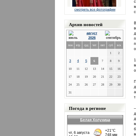
с
м
смотреть все фотографии
с
Архив новостей
в
август
д
2026
п
пон
втр
срд
чет
пят
суб
вск
о
1
2
1
3
4
5
6
7
8
9
м
10
11
12
13
14
15
16
о
17
18
19
20
21
22
23
П
24
25
26
27
28
29
30
а
31
т
Погода в регионе
–
д
д
Белая Холуница
м
б
м