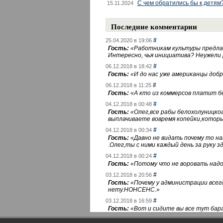
С чем обратились бы к детям
15.11.2024
Последние комментарии
#
25.04.2020 в 19:06
Гость:
«
Работникам культуры предлаг
Интересно, чья инициатива? Неужели
#
06.12.2018 в 18:42
Гость:
«
И до нас уже американцы добра
#
06.12.2018 в 11:25
Гость:
«
А кто из коммерсов платит 
#
04.12.2018 в 00:48
Гость:
«
Олег,все рабы белохолуницко
выплачиваете вовремя копейки,котор
#
04.12.2018 в 00:34
Гость:
«
Давно не видать почему то 
.Олег,ты с ними каждый день за руку зд
#
04.12.2018 в 00:24
Гость:
«
Потому что не воровать надо 
#
03.12.2018 в 20:56
Гость:
«
Почему у администрации всегд
нету.НОНСЕНС.
»
#
03.12.2018 в 16:59
Гость:
«
Вот и сидите вы все тут бара