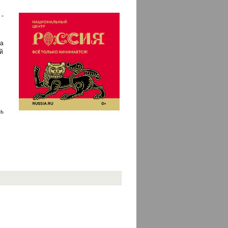
-
а
й
ь