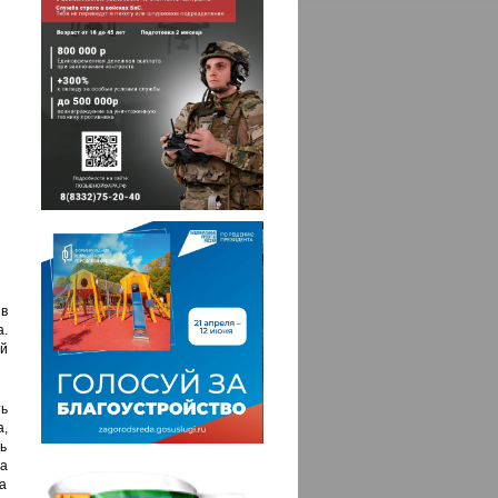
в
.
й
ть
,
ь
ча
та