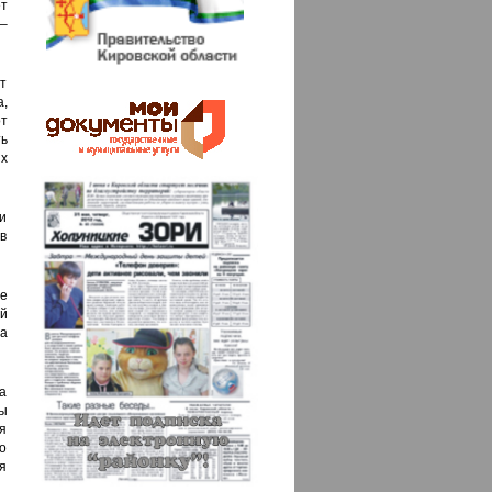
т
 –
т
,
т
ь
х
и
в
е
й
а
а
ы
ся
о
я