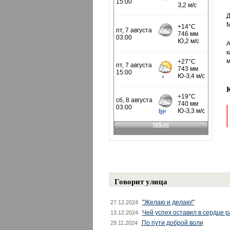
Д
М
А
к
м
Говорит улица
"Желаю и делаю!"
27.12.2024
Чей успех оставил в сердце 
13.12.2024
По пути доброй воли
29.11.2024