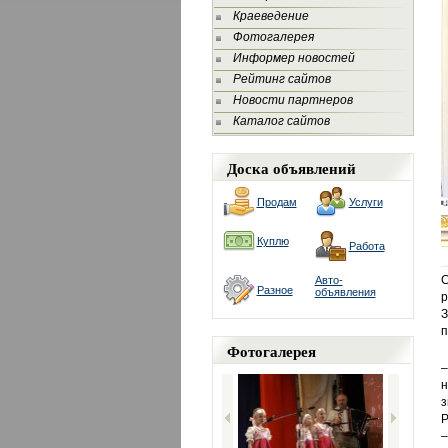
Краеведение
Фотогалерея
Информер новостей
Рейтинг сайтов
Новости партнеров
Каталог сайтов
Доска объявлений
Продам
Услуги
Куплю
Работа
С
Авто-
Разное
объявления
р
З
п
Фотогалерея
–
н
з
Р
–