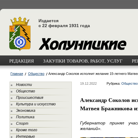
Издается
с 22 февраля 1931 года
РЕДАКЦИЯ
ЗАКУПКИ ТОВАРОВ, РАБОТ, УСЛУГ
РЕ
Главная
Общество
Александр Соколов исполнит желание 15-летнего Матве
19.12.2022
Рубрика:
Общество
Новости
Общество
Происшествия
Александр Соколов ис
Культура и искусство
Матвея Бражникова и
Экономика
Политика
Губернатор принял уча
Спорт
желаний».
Кроме того
Интервью