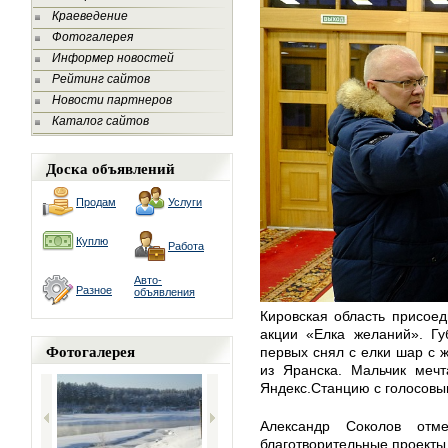
Краеведение
Фотогалерея
Информер новостей
Рейтинг сайтов
Новости партнеров
Каталог сайтов
Доска объявлений
Продам
Услуги
Куплю
Работа
Авто-
Разное
объявления
Кировская область присоед
акции «Елка желаний». Гу
Фотогалерея
первых снял с елки шар с 
из Яранска. Мальчик мечт
Яндекс.Станцию с голосов
Александр Соколов отме
благотворительные проекты 