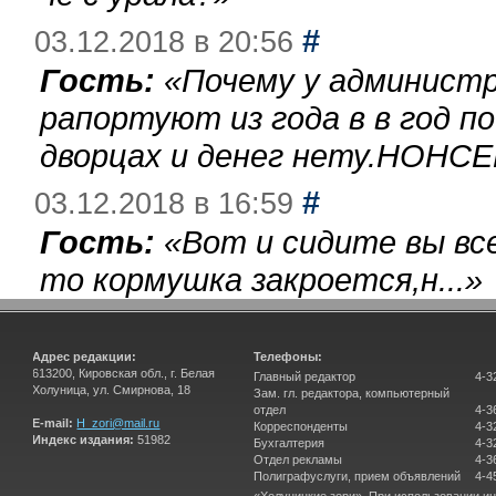
#
03.12.2018 в 20:56
Гость:
«
Почему у администр
рапортуют из года в в год п
дворцах и денег нету.НОНСЕ
#
03.12.2018 в 16:59
Гость:
«
Вот и сидите вы вс
то кормушка закроется,н...
»
Адрес редакции:
Телефоны:
613200, Кировская обл., г. Белая
Главный редактор
4-3
Холуница, ул. Смирнова, 18
Зам. гл. редактора, компьютерный
отдел
4-3
E-mail:
H_zori@mail.ru
Корреспонденты
4-3
Индекс издания:
51982
Бухгалтерия
4-3
Отдел рекламы
4-3
Полиграфуслуги, прием объявлений
4-4