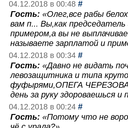
#
04.12.2018 в 00:48
Гость:
«
Олег,все рабы бело
вам п... Вы,как председател
примером,а вы не выплачива
называете зарплатой и при
#
04.12.2018 в 00:34
Гость:
«
Давно не видать по
левозащитника и типа круто
фуфырями,ОПЕГА ЧЕРЕЗОВА-
день за руку здороваешься и п
#
04.12.2018 в 00:24
Гость:
«
Потому что не воро
чё с урала?
»