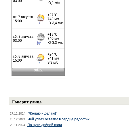
Говорит улица
"Желаю и делаю!"
27.12.2024
Чей успех оставил в сердце радость?
13.12.2024
По пути доброй воли
29.11.2024