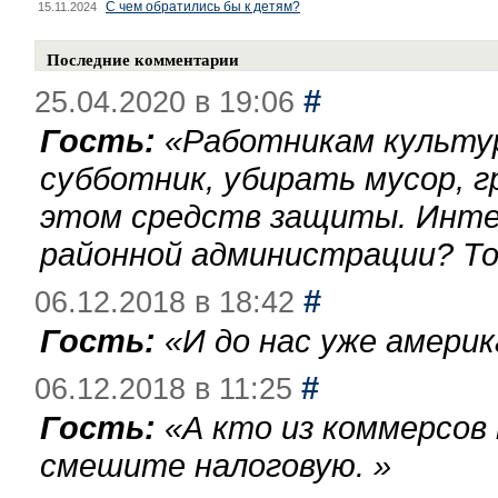
С чем обратились бы к детям?
15.11.2024
Последние комментарии
#
25.04.2020 в 19:06
Гость:
«
Работникам культу
субботник, убирать мусор, г
этом средств защиты. Инте
районной администрации? То
#
06.12.2018 в 18:42
Гость:
«
И до нас уже америк
#
06.12.2018 в 11:25
Гость:
«
А кто из коммерсов
смешите налоговую.
»