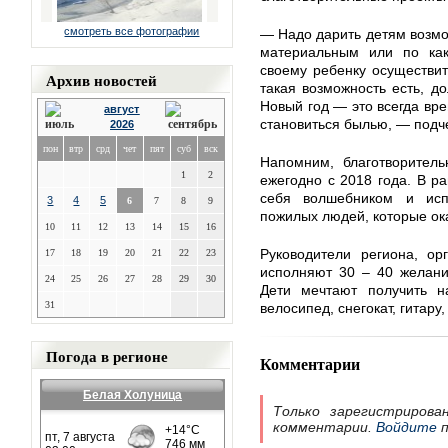
смотреть все фотографии
— Надо дарить детям возмож
материальным или по как
своему ребенку осуществит
Архив новостей
такая возможность есть, д
Новый год — это всегда вре
август
становиться былью, — подче
2026
пон
втр
срд
чет
пят
суб
вск
Напомним, благотворитель
1
2
ежегодно с 2018 года. В р
себя волшебником и исп
3
4
5
6
7
8
9
пожилых людей, которые ока
10
11
12
13
14
15
16
Руководители региона, ор
17
18
19
20
21
22
23
исполняют 30 – 40 желани
24
25
26
27
28
29
30
Дети мечтают получить на
31
велосипед, снегокат, гитару
Погода в регионе
Комментарии
Белая Холуница
Только зарегистрирова
комментарии.
Войдите
п