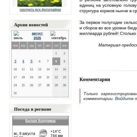
единиц на условную голову
смотреть все фотографии
структура кормов нынче в с
За первое полугодие сельх
Архив новостей
и сборов во все уровни бю
миллиарда рублей! Столько
август
2026
Материал предос
пон
втр
срд
чет
пят
суб
вск
1
2
3
4
5
6
7
8
9
10
11
12
13
14
15
16
17
18
19
20
21
22
23
Комментарии
24
25
26
27
28
29
30
Только зарегистрирова
31
комментарии.
Войдите
п
Погода в регионе
Белая Холуница