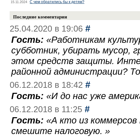
С чем обратились бы к детям?
15.11.2024
Последние комментарии
#
25.04.2020 в 19:06
Гость:
«
Работникам культу
субботник, убирать мусор, г
этом средств защиты. Инте
районной администрации? То
#
06.12.2018 в 18:42
Гость:
«
И до нас уже америк
#
06.12.2018 в 11:25
Гость:
«
А кто из коммерсов
смешите налоговую.
»