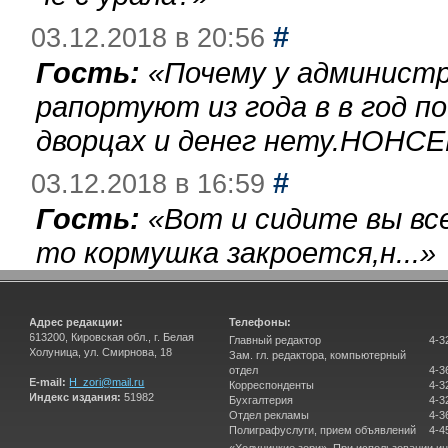
#
03.12.2018 в 20:56
Гость:
«
Почему у администр
рапортуют из года в в год п
дворцах и денег нету.НОНСЕ
#
03.12.2018 в 16:59
Гость:
«
Вот и сидите вы вс
то кормушка закроется,н...
»
Адрес редакции:
Телефоны:
613200, Кировская обл., г. Белая
Главный редактор
4-3
Холуница, ул. Смирнова, 18
Зам. гл. редактора, компьютерный
отдел
4-3
E-mail:
H_zori@mail.ru
Корреспонденты
4-3
Индекс издания:
51982
Бухгалтерия
4-3
Отдел рекламы
4-3
Полиграфуслуги, прием объявлений
4-4