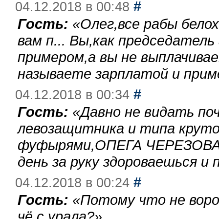
#
04.12.2018 в 00:48
Гость:
«
Олег,все рабы бело
вам п... Вы,как председател
примером,а вы не выплачива
называете зарплатой и при
#
04.12.2018 в 00:34
Гость:
«
Давно не видать по
левозащитника и типа круто
фуфырями,ОПЕГА ЧЕРЕЗОВА-
день за руку здороваешься и п
#
04.12.2018 в 00:24
Гость:
«
Потому что не воро
чё с урала?
»