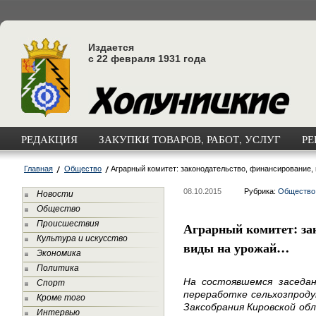
Издается
с 22 февраля 1931 года
РЕДАКЦИЯ
ЗАКУПКИ ТОВАРОВ, РАБОТ, УСЛУГ
РЕ
Главная
Общество
Аграрный комитет: законодательство, финансирование,
08.10.2015
Рубрика:
Общество
Новости
Общество
Происшествия
Аграрный комитет: за
Культура и искусство
виды на урожай…
Экономика
Политика
На состоявшемся заседа
Спорт
переработке сельхозпроду
Кроме того
Заксобрания Кировской об
Интервью