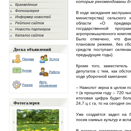
которые рекомендованы дл
Краеведение
Фотогалерея
В ходе заседания заслушан
Информер новостей
министерства) сельского 
области «О предвари
Рейтинг сайтов
государственной прогр
Новости партнеров
агропромышленного комплек
Каталог сайтов
Было отмечено, что фин
плановом режиме, без сбо
Доска объявлений
средств поступает селяна
предыдущие годы).
Продам
Услуги
Кроме того, заместитель 
Куплю
депутатов с тем, как обст
Работа
ходе уборочной кампании:
Авто-
Разное
объявления
– Намолот зерна в целом по
т (в прошлом году – 720 тыс
итоговая цифра будет бол
Фотогалерея
24,7 ц с га, то на сегодня он
Уже создаётся задел на б
посев озимых культур и всп
В регионе заготовлено гр