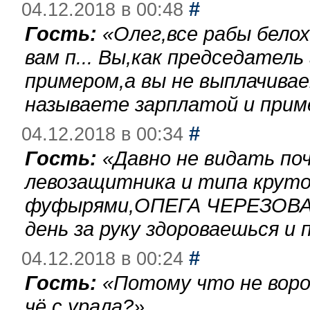
#
04.12.2018 в 00:48
Гость:
«
Олег,все рабы бело
вам п... Вы,как председател
примером,а вы не выплачива
называете зарплатой и при
#
04.12.2018 в 00:34
Гость:
«
Давно не видать по
левозащитника и типа круто
фуфырями,ОПЕГА ЧЕРЕЗОВА-
день за руку здороваешься и п
#
04.12.2018 в 00:24
Гость:
«
Потому что не воро
чё с урала?
»