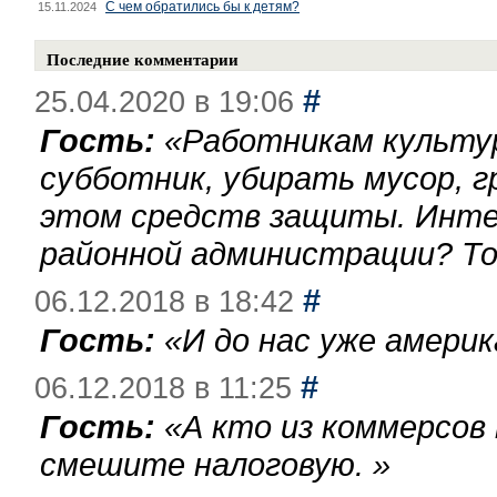
С чем обратились бы к детям?
15.11.2024
Последние комментарии
#
25.04.2020 в 19:06
Гость:
«
Работникам культу
субботник, убирать мусор, г
этом средств защиты. Инте
районной администрации? То
#
06.12.2018 в 18:42
Гость:
«
И до нас уже америк
#
06.12.2018 в 11:25
Гость:
«
А кто из коммерсов
смешите налоговую.
»