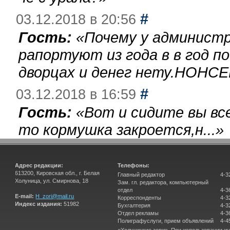
#
03.12.2018 в 20:56
Гость:
«
Почему у администр
рапортуют из года в в год п
дворцах и денег нету.НОНСЕ
#
03.12.2018 в 16:59
Гость:
«
Вот и сидите вы вс
то кормушка закроется,н...
»
Адрес редакции:
Телефоны:
613200, Кировская обл., г. Белая
Главный редактор
4-3
Холуница, ул. Смирнова, 18
Зам. гл. редактора, компьютерный
отдел
4-3
E-mail:
H_zori@mail.ru
Корреспонденты
4-3
Индекс издания:
51982
Бухгалтерия
4-3
Отдел рекламы
4-3
Полиграфуслуги, прием объявлений
4-4