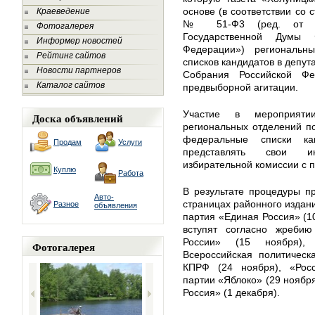
основе (в соответствии со 
Краеведение
№ 51-Ф3 (ред. от 25
Фотогалерея
Государственной Думы 
Информер новостей
Федерации») региональн
Рейтинг сайтов
списков кандидатов в депу
Новости партнеров
Собрания Российской Ф
Каталог сайтов
предвыборной агитации.
Участие в мероприяти
Доска объявлений
региональных отделений по
федеральные списки ка
Продам
Услуги
представлять свои и
избирательной комиссии с 
Куплю
Работа
В результате процедуры п
Авто-
страницах районного издан
Разное
объявления
партия «Единая Россия» (10
вступят согласно жребию
России» (15 ноября),
Фотогалерея
Всероссийская политическ
КПРФ (24 ноября), «Росс
партии «Яблоко» (29 ноябр
Россия» (1 декабря).