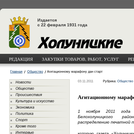
Издается
с 22 февраля 1931 года
РЕДАКЦИЯ
ЗАКУПКИ ТОВАРОВ, РАБОТ, УСЛУГ
РЕ
Главная
Общество
Агитационному марафону дан старт
03.11.2011
Рубрика:
Общество
Новости
Общество
Происшествия
Агитационному марафо
Культура и искусство
Экономика
1 ноября 2011 года 
Политика
Белохолуницкого рай
Спорт
распределению печатной 
Кроме того
Интервью
которую газета «Холуницк