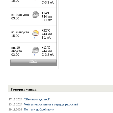
Говорит улица
"Желаю и делаю!"
27.12.2024
Чей успех оставил в сердце радость?
13.12.2024
По пути доброй воли
29.11.2024