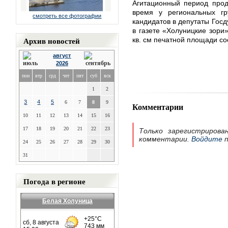
Агитационный период прод
время у региональных гр
смотреть все фотографии
кандидатов в депутаты Госд
в газете «Холуницкие зори»
Архив новостей
кв. см печатной площади со
август
2026
пон
втр
срд
чет
пят
суб
вск
1
2
3
4
5
6
7
8
9
Комментарии
10
11
12
13
14
15
16
17
18
19
20
21
22
23
Только зарегистрирова
комментарии.
Войдите
п
24
25
26
27
28
29
30
31
Погода в регионе
Белая Холуница