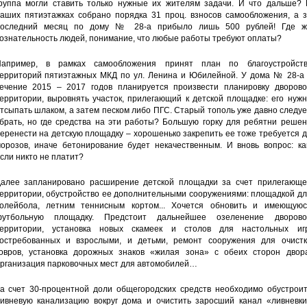
руппа могли ставить только нужные их жителям задачи. И что дальше? 
аших пятиэтажках собрано порядка 31 проц. взносов самообложения, а з
оследний месяц по дому № 28-а прибыло лишь 500 рублей! Где ж
ознательность людей, понимание, что любые работы требуют оплаты?
апример, в рамках самообложения принят план по благоустройств
ерриторий пятиэтажных МКД по ул. Ленина и Юбилейной. У дома № 28-а 
ечение 2015 – 2017 годов планируется произвести планировку дворово
ерритории, выровнять участок, прилегающий к детской площадке: его нуж
тсыпать шлаком, а затем песком либо ПГС. Старый тополь уже давно следу
брать, но где средства на эти работы? Большую горку для ребятни решен
еренести на детскую площадку – хорошенько закрепить ее тоже требуется 
орозов, иначе бетонирование будет некачественным. И вновь вопрос: как
сли никто не платит?
алее запланировано расширение детской площадки за счет прилегающе
ерритории, обустройство ее дополнительными сооружениями: площадкой дл
олейбола, летним теннисным кортом... Хочется обновить и имеющуюс
футбольную площадку. Предстоит дальнейшее озеленение дворово
ерритории, установка новых скамеек и столов для настольных игр
остребованных и взрослыми, и детьми, ремонт сооружения для очистк
овров, установка дорожных знаков «жилая зона» с обеих сторон двора
рганизация парковочных мест для автомобилей…
а счет 30-процентной доли общегородских средств необходимо обустроит
ивневую канализацию вокруг дома и очистить заросший канал «ливневки