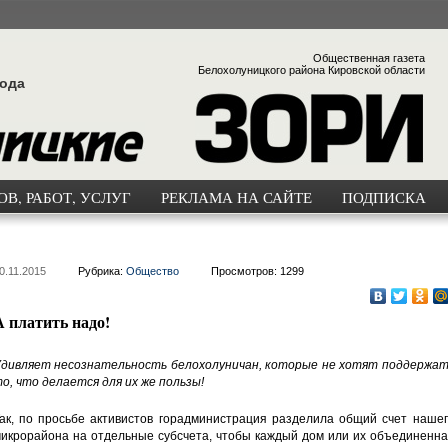
Общественная газета
Белохолуницкого района Кировской области
года
В, РАБОТ, УСЛУГ
РЕКЛАМА НА САЙТЕ
ПОДПИСКА
0.11.2015
Рубрика:
Общество
Просмотров: 1299
А платить надо!
дивляет несознательность белохолуничан, которые не хотят поддержат
о, что делается для их же пользы!
ак, по просьбе активистов горадминистрация разделила общий счет нашег
икрорайона на отдельные субсчета, чтобы каждый дом или их объединенна