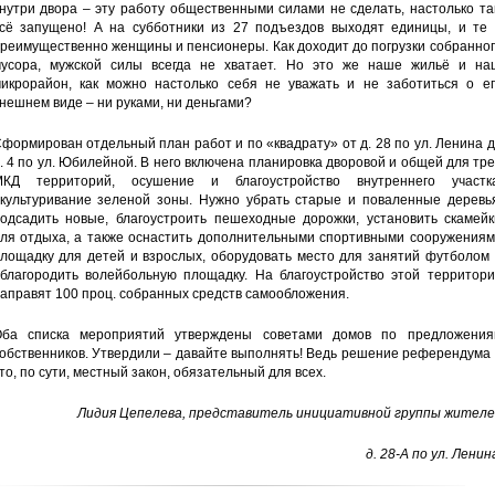
нутри двора – эту работу общественными силами не сделать, настолько т
сё запущено! А на субботники из 27 подъездов выходят единицы, и те 
реимущественно женщины и пенсионеры. Как доходит до погрузки собранно
усора, мужской силы всегда не хватает. Но это же наше жильё и на
икрорайон, как можно настолько себя не уважать и не заботиться о ег
нешнем виде – ни руками, ни деньгами?
формирован отдельный план работ и по «квадрату» от д. 28 по ул. Ленина 
. 4 по ул. Юбилейной. В него включена планировка дворовой и общей для тр
КД территорий, осушение и благоустройство внутреннего участка
культуривание зеленой зоны. Нужно убрать старые и поваленные деревья
одсадить новые, благоустроить пешеходные дорожки, установить скамейк
ля отдыха, а также оснастить дополнительными спортивными сооружениям
лощадку для детей и взрослых, оборудовать место для занятий футболом 
благородить волейбольную площадку. На благоустройство этой территори
аправят 100 проц. собранных средств самообложения.
ба списка мероприятий утверждены советами домов по предложения
обственников. Утвердили – давайте выполнять! Ведь решение референдума
то, по сути, местный закон, обязательный для всех.
Лидия Цепелева, представитель инициативной группы жителе
д. 28-А по ул. Ленин