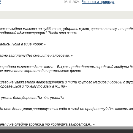
?
Человек и природа
08.11.2024
ают выйти массово на субботник, убирать мусор, грести листву, не пред
 районной администрации? Тогда это вопи
»
лись. Пока в виде норок.
»
белую зарплату?Не смешите налоговую.
»
го района мечтают дать вам п... Вы,как председатель городской госдумы 
ые называете зарплатой и применяете физи
»
нашего не уважаемого левозащитника и типа крутого мафиози борьбы с 
ороваешься и почему то язык в ж... по
»
уметь блин,деревня.Ты чё с урала?
»
а нет денег,хотя рапортуют из года в в год по профициту? Вся власть жи
ны и не блейте громко,а то кормушка закроется,н...
»