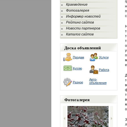
г
Краеведение
н
Фотогалерея
п
с
Информер новостей
Рейтинг сайтов
Н
Новости партнеров
т
Каталог сайтов
т
т
о
Доска объявлений
у
п
Продам
Услуги
м
е
Куплю
Работа
Д
Авто-
т
Разное
объявления
в
т
Фотогалерея
в
к
о
З
л