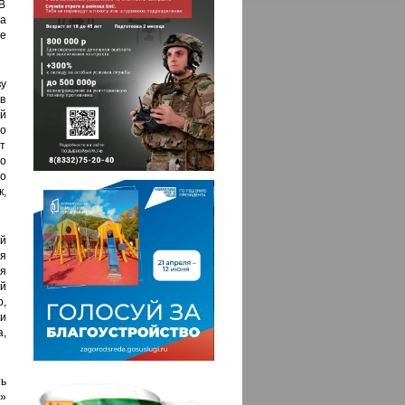
В
а
е
у
в
й
но
ет
о
до
,
й
я
я
й
,
и
,
ь
»