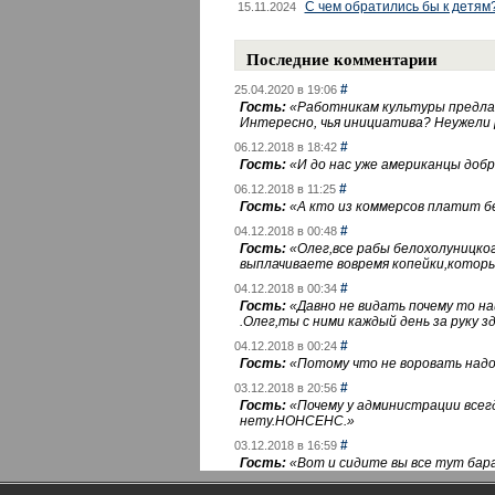
С чем обратились бы к детям
15.11.2024
Последние комментарии
#
25.04.2020 в 19:06
Гость:
«
Работникам культуры предлаг
Интересно, чья инициатива? Неужели
#
06.12.2018 в 18:42
Гость:
«
И до нас уже американцы добра
#
06.12.2018 в 11:25
Гость:
«
А кто из коммерсов платит 
#
04.12.2018 в 00:48
Гость:
«
Олег,все рабы белохолуницко
выплачиваете вовремя копейки,котор
#
04.12.2018 в 00:34
Гость:
«
Давно не видать почему то 
.Олег,ты с ними каждый день за руку зд
#
04.12.2018 в 00:24
Гость:
«
Потому что не воровать надо 
#
03.12.2018 в 20:56
Гость:
«
Почему у администрации всегд
нету.НОНСЕНС.
»
#
03.12.2018 в 16:59
Гость:
«
Вот и сидите вы все тут бара