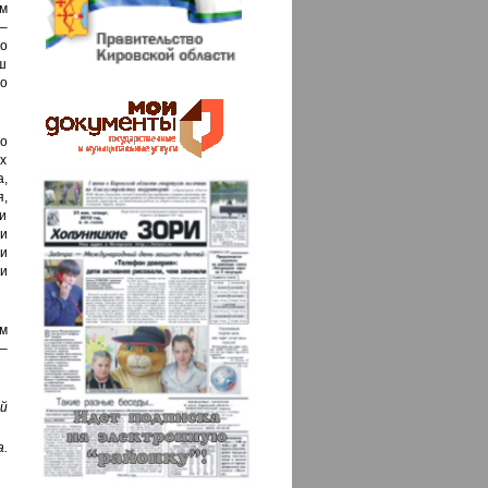
ам
–
го
ш
о
до
ех
,
,
и
и
и
и
м
 –
й
а.