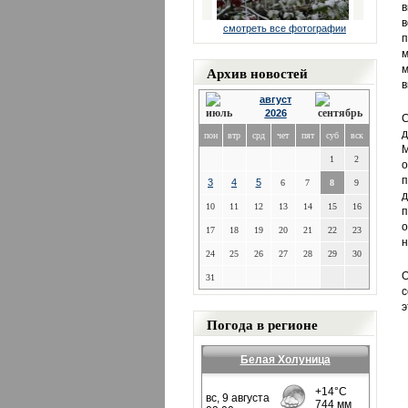
в
в
смотреть все фотографии
п
м
Архив новостей
м
в
август
2026
С
д
пон
втр
срд
чет
пят
суб
вск
М
1
2
о
п
3
4
5
6
7
8
9
д
10
11
12
13
14
15
16
п
о
17
18
19
20
21
22
23
н
24
25
26
27
28
29
30
О
31
с
э
Погода в регионе
Белая Холуница