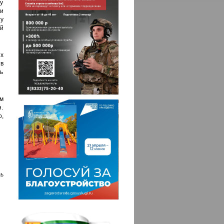
у
и
у
й
ых
в
ь
м
н.
,
ь