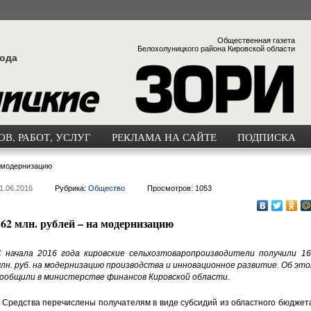
Общественная газета
Белохолуницкого района Кировской области
года
В, РАБОТ, УСЛУГ
РЕКЛАМА НА САЙТЕ
ПОДПИСКА
а модернизацию
1.06.2016
Рубрика:
Общество
Просмотров: 1053
162 млн. рублей – на модернизацию
 начала 2016 года кировские сельхозтоваропроизводители получили 16
лн. руб. на модернизацию производства и инновационное развитие. Об эт
ообщили в министерстве финансов Кировской области.
 Средства перечислены получателям в виде субсидий из областного бюджет