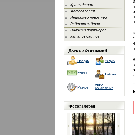
З
Краеведение
Фотогалерея
р
п
Информер новостей
п
Рейтинг сайтов
Новости партнеров
К
Каталог сайтов
с
н
п
Доска объявлений
В
Продам
Услуги
в
р
Куплю
Работа
С
Авто-
Разное
объявления
Фотогалерея