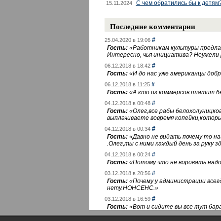
С чем обратились бы к детям
15.11.2024
Последние комментарии
#
25.04.2020 в 19:06
Гость:
«
Работникам культуры предлаг
Интересно, чья инициатива? Неужели
#
06.12.2018 в 18:42
Гость:
«
И до нас уже американцы добра
#
06.12.2018 в 11:25
Гость:
«
А кто из коммерсов платит 
#
04.12.2018 в 00:48
Гость:
«
Олег,все рабы белохолуницко
выплачиваете вовремя копейки,котор
#
04.12.2018 в 00:34
Гость:
«
Давно не видать почему то 
.Олег,ты с ними каждый день за руку зд
#
04.12.2018 в 00:24
Гость:
«
Потому что не воровать надо 
#
03.12.2018 в 20:56
Гость:
«
Почему у администрации всегд
нету.НОНСЕНС.
»
#
03.12.2018 в 16:59
Гость:
«
Вот и сидите вы все тут бара