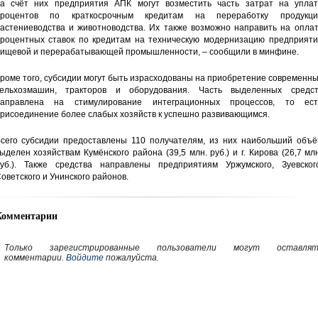
а счёт них предприятия АПК могут возместить часть затрат на уплат
процентов по краткосрочным кредитам на переработку продукци
астениеводства и животноводства. Их также возможно направить на оплат
роцентных ставок по кредитам на техническую модернизацию предприяти
ищевой и перерабатывающей промышленности, – сообщили в минфине.
роме того, субсидии могут быть израсходованы на приобретение современн
ельхозмашин, тракторов и оборудования. Часть выделенных средст
аправлена на стимулирование интеграционных процессов, то ест
рисоединение более слабых хозяйств к успешно развивающимся.
сего субсидии предоставлены 110 получателям, из них наибольший объё
ыделен хозяйствам Кумёнского района (39,5 млн. руб.) и г. Кирова (26,7 мл
уб.). Также средства направлены предприятиям Уржумского, Зуевского
оветского и Унинского районов.
Комментарии
Только зарегистрированные пользователи могут оставлят
комментарии.
Войдите
пожалуйста.