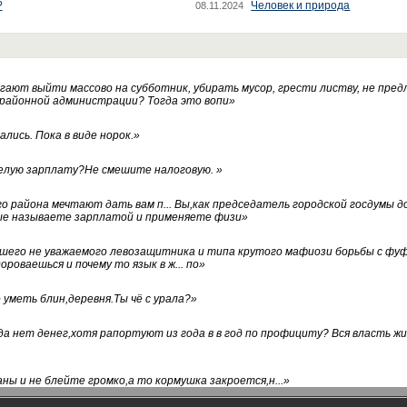
?
Человек и природа
08.11.2024
ают выйти массово на субботник, убирать мусор, грести листву, не пред
 районной администрации? Тогда это вопи
»
лись. Пока в виде норок.
»
белую зарплату?Не смешите налоговую.
»
го района мечтают дать вам п... Вы,как председатель городской госдумы 
ые называете зарплатой и применяете физи
»
нашего не уважаемого левозащитника и типа крутого мафиози борьбы с 
ороваешься и почему то язык в ж... по
»
уметь блин,деревня.Ты чё с урала?
»
а нет денег,хотя рапортуют из года в в год по профициту? Вся власть жи
ны и не блейте громко,а то кормушка закроется,н...
»