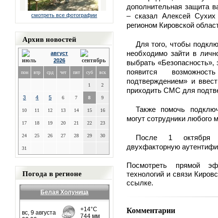
дополнительная защита ва
– сказал Алексей Сухих
смотреть все фотографии
регионом Кировской област
Архив новостей
Для того, чтобы подкл
необходимо зайти в личн
август
2026
выбрать «Безопасность», 
появится возможно
пон
втр
срд
чет
пят
суб
вск
подтверждением» и ввест
1
2
приходить СМС для подтв
3
4
5
6
7
8
9
Также помочь подклю
10
11
12
13
14
15
16
могут сотрудники любого 
17
18
19
20
21
22
23
24
25
26
27
28
29
30
После 1 октября п
двухфакторную аутентифика
31
Посмотреть прямой э
Погода в регионе
технологий и связи Киров
ссылке.
Белая Холуница
Комментарии