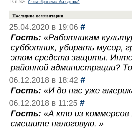
С чем обратились бы к детям?
15.11.2024
Последние комментарии
#
25.04.2020 в 19:06
Гость:
«
Работникам культу
субботник, убирать мусор, г
этом средств защиты. Инте
районной администрации? То
#
06.12.2018 в 18:42
Гость:
«
И до нас уже америк
#
06.12.2018 в 11:25
Гость:
«
А кто из коммерсов
смешите налоговую.
»