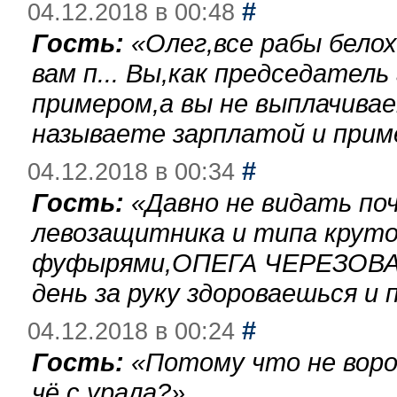
#
04.12.2018 в 00:48
Гость:
«
Олег,все рабы бело
вам п... Вы,как председател
примером,а вы не выплачива
называете зарплатой и при
#
04.12.2018 в 00:34
Гость:
«
Давно не видать по
левозащитника и типа круто
фуфырями,ОПЕГА ЧЕРЕЗОВА-
день за руку здороваешься и п
#
04.12.2018 в 00:24
Гость:
«
Потому что не воро
чё с урала?
»