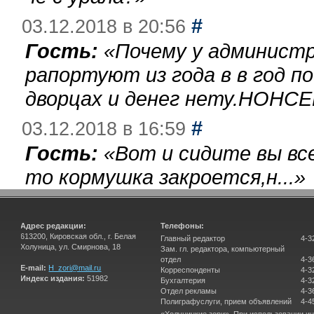
#
03.12.2018 в 20:56
Гость:
«
Почему у администр
рапортуют из года в в год п
дворцах и денег нету.НОНСЕ
#
03.12.2018 в 16:59
Гость:
«
Вот и сидите вы вс
то кормушка закроется,н...
»
Адрес редакции:
Телефоны:
613200, Кировская обл., г. Белая
Главный редактор
4-3
Холуница, ул. Смирнова, 18
Зам. гл. редактора, компьютерный
отдел
4-3
E-mail:
H_zori@mail.ru
Корреспонденты
4-3
Индекс издания:
51982
Бухгалтерия
4-3
Отдел рекламы
4-3
Полиграфуслуги, прием объявлений
4-4