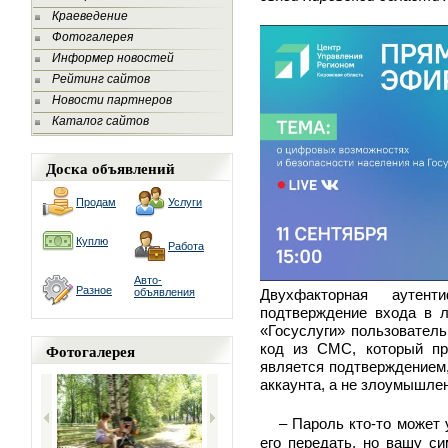
Краеведение
Фотогалерея
Информер новостей
Рейтинг сайтов
Новости партнеров
Каталог сайтов
Доска объявлений
Продам
Услуги
Куплю
Работа
Авто-
Разное
объявления
Двухфакторная аутен
подтверждение входа в л
«Госуслуги» пользователь
Фотогалерея
код из СМС, который пр
является подтверждением,
аккаунта, а не злоумышлен
– Пароль кто-то может 
его передать, но вашу си