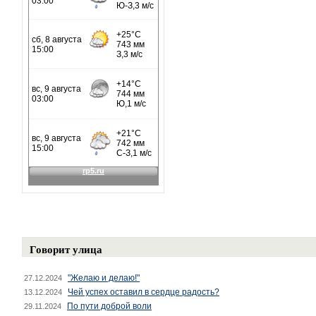
Говорит улица
"Желаю и делаю!"
27.12.2024
Чей успех оставил в сердце радость?
13.12.2024
По пути доброй воли
29.11.2024