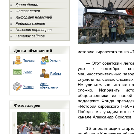
Краеведение
Фотогалерея
Информер новостей
Рейтинг сайтов
Новости партнеров
Каталог сайтов
Доска объявлений
историю кировского танка «
Продам
Услуги
— Этот советский лёгки
уже к сентябрю сери
Куплю
машиностроительных завод
Работа
служили на самых сложных
Авто-
Не удивительно, что их пр
Разное
объявления
сложно. Исправить ист
общественники из нашей
поддержке Фонда президен
Фотогалерея
«История кировского Т-60» 
Победы мы увидим его в К
канале Александр Соколов.
16 апреля акция старт
прибыла в Кировскую област