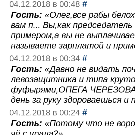
#
04.12.2018 в 00:48
Гость:
«
Олег,все рабы бело
вам п... Вы,как председател
примером,а вы не выплачива
называете зарплатой и при
#
04.12.2018 в 00:34
Гость:
«
Давно не видать по
левозащитника и типа круто
фуфырями,ОПЕГА ЧЕРЕЗОВА-
день за руку здороваешься и п
#
04.12.2018 в 00:24
Гость:
«
Потому что не воро
чё с урала?
»