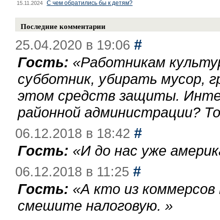
С чем обратились бы к детям?
15.11.2024
Последние комментарии
#
25.04.2020 в 19:06
Гость:
«
Работникам культу
субботник, убирать мусор, г
этом средств защиты. Инте
районной администрации? То
#
06.12.2018 в 18:42
Гость:
«
И до нас уже америк
#
06.12.2018 в 11:25
Гость:
«
А кто из коммерсов
смешите налоговую.
»