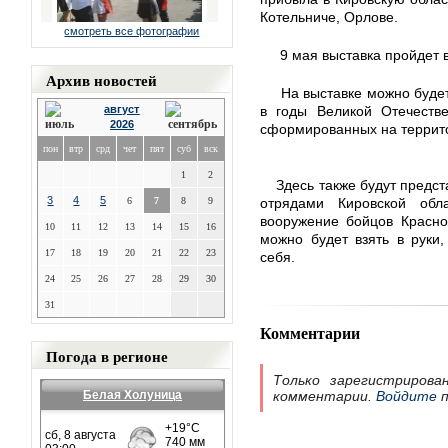
Котельниче, Орлове.
смотреть все фотографии
9 мая выставка пройдет 
Архив новостей
На выставке можно будет
август
в годы Великой Отечестве
2026
сформированных на террито
пон
втр
срд
чет
пят
суб
вск
1
2
Здесь также будут предс
3
4
5
6
7
8
9
отрядами Кировской обл
вооружение бойцов Красно
10
11
12
13
14
15
16
можно будет взять в руки
17
18
19
20
21
22
23
себя.
24
25
26
27
28
29
30
31
Комментарии
Погода в регионе
Только зарегистрирова
Белая Холуница
комментарии.
Войдите
п