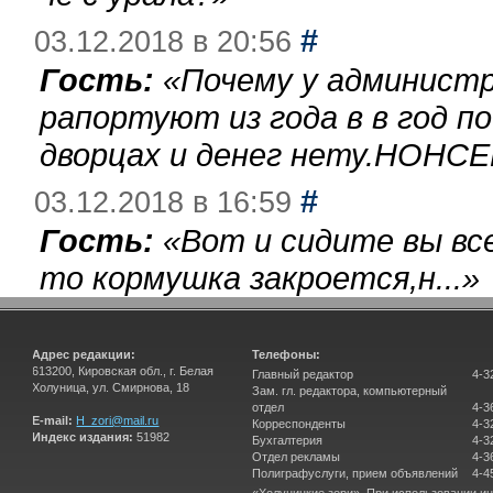
#
03.12.2018 в 20:56
Гость:
«
Почему у администр
рапортуют из года в в год п
дворцах и денег нету.НОНСЕ
#
03.12.2018 в 16:59
Гость:
«
Вот и сидите вы вс
то кормушка закроется,н...
»
Адрес редакции:
Телефоны:
613200, Кировская обл., г. Белая
Главный редактор
4-3
Холуница, ул. Смирнова, 18
Зам. гл. редактора, компьютерный
отдел
4-3
E-mail:
H_zori@mail.ru
Корреспонденты
4-3
Индекс издания:
51982
Бухгалтерия
4-3
Отдел рекламы
4-3
Полиграфуслуги, прием объявлений
4-4