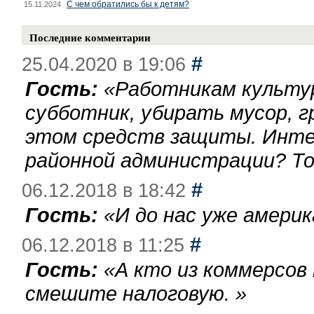
С чем обратились бы к детям?
15.11.2024
Последние комментарии
#
25.04.2020 в 19:06
Гость:
«
Работникам культу
субботник, убирать мусор, г
этом средств защиты. Инте
районной администрации? То
#
06.12.2018 в 18:42
Гость:
«
И до нас уже америк
#
06.12.2018 в 11:25
Гость:
«
А кто из коммерсов
смешите налоговую.
»