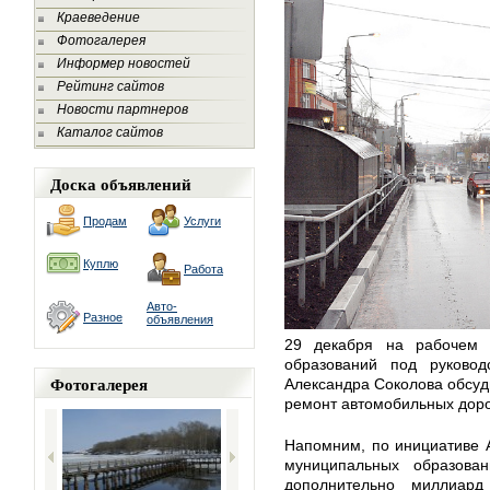
Краеведение
Фотогалерея
Информер новостей
Рейтинг сайтов
Новости партнеров
Каталог сайтов
Доска объявлений
Продам
Услуги
Куплю
Работа
Авто-
Разное
объявления
29 декабря на рабочем 
образований под руковод
Фотогалерея
Александра Соколова обсуд
ремонт автомобильных доро
Напомним, по инициативе 
муниципальных образова
дополнительно миллиард