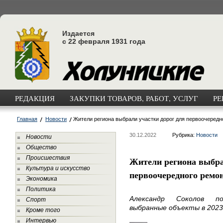
Издается
с 22 февраля 1931 года
РЕДАКЦИЯ
ЗАКУПКИ ТОВАРОВ, РАБОТ, УСЛУГ
РЕ
Главная
Новости
Жители региона выбрали участки дорог для первоочередн
30.12.2022
Рубрика:
Новости
Новости
Общество
Происшествия
Жители региона выбра
Культура и искусство
первоочередного ремо
Экономика
Политика
Александр Соколов п
Спорт
выбранные объекты в 2023 
Кроме того
Интервью