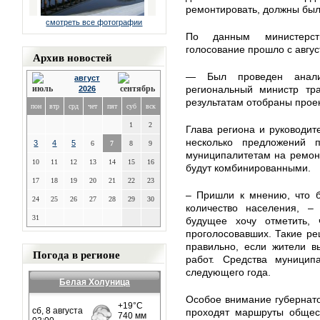
ремонтировать, должны был
смотреть все фотографии
По данным министерств
голосование прошло с авгус
Архив новостей
— Был проведен анали
август
региональный министр тр
2026
результатам отобраны прое
пон
втр
срд
чет
пят
суб
вск
1
2
Глава региона и руководи
несколько предложений 
3
4
5
6
7
8
9
муниципалитетам на ремонт
10
11
12
13
14
15
16
будут комбинированными.
17
18
19
20
21
22
23
– Пришли к мнению, что б
24
25
26
27
28
29
30
количество населения, –
31
будущее хочу отметить, 
проголосовавших. Такие р
правильно, если жители в
Погода в регионе
работ. Средства муницип
следующего года.
Белая Холуница
Особое внимание губернато
проходят маршруты общест