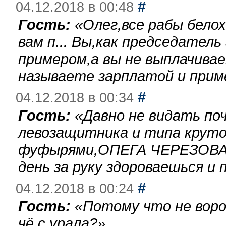
#
04.12.2018 в 00:48
Гость:
«
Олег,все рабы бело
вам п... Вы,как председател
примером,а вы не выплачива
называете зарплатой и при
#
04.12.2018 в 00:34
Гость:
«
Давно не видать по
левозащитника и типа круто
фуфырями,ОПЕГА ЧЕРЕЗОВА-
день за руку здороваешься и п
#
04.12.2018 в 00:24
Гость:
«
Потому что не воро
чё с урала?
»