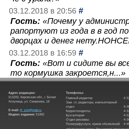
#
03.12.2018 в 20:56
Гость:
«
Почему у администр
рапортуют из года в в год п
дворцах и денег нету.НОНСЕ
#
03.12.2018 в 16:59
Гость:
«
Вот и сидите вы вс
то кормушка закроется,н...
»
Адрес редакции:
Телефоны:
613200, Кировская обл., г. Белая
Главный редактор
4-3
Холуница, ул. Смирнова, 18
Зам. гл. редактора, компьютерный
отдел
4-3
E-mail:
H_zori@mail.ru
Корреспонденты
4-3
Индекс издания:
51982
Бухгалтерия
4-3
Отдел рекламы
4-3
Полиграфуслуги, прием объявлений
4-4