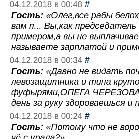
#
04.12.2018 в 00:48
Гость:
«
Олег,все рабы бело
вам п... Вы,как председател
примером,а вы не выплачива
называете зарплатой и при
#
04.12.2018 в 00:34
Гость:
«
Давно не видать по
левозащитника и типа круто
фуфырями,ОПЕГА ЧЕРЕЗОВА-
день за руку здороваешься и п
#
04.12.2018 в 00:24
Гость:
«
Потому что не воро
чё с урала?
»