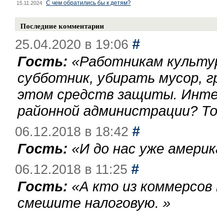
С чем обратились бы к детям?
15.11.2024
Последние комментарии
#
25.04.2020 в 19:06
Гость:
«
Работникам культу
субботник, убирать мусор, г
этом средств защиты. Инте
районной администрации? То
#
06.12.2018 в 18:42
Гость:
«
И до нас уже америк
#
06.12.2018 в 11:25
Гость:
«
А кто из коммерсов
смешите налоговую.
»