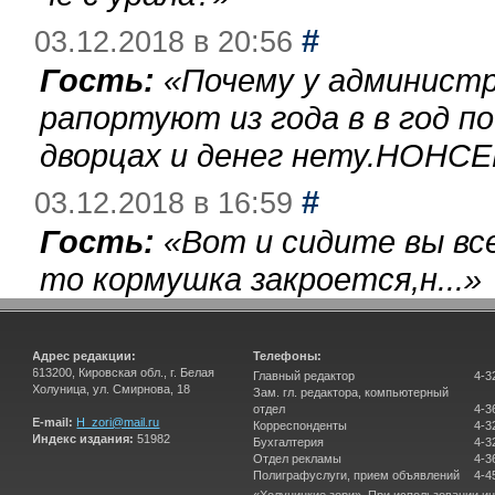
#
03.12.2018 в 20:56
Гость:
«
Почему у администр
рапортуют из года в в год п
дворцах и денег нету.НОНСЕ
#
03.12.2018 в 16:59
Гость:
«
Вот и сидите вы вс
то кормушка закроется,н...
»
Адрес редакции:
Телефоны:
613200, Кировская обл., г. Белая
Главный редактор
4-3
Холуница, ул. Смирнова, 18
Зам. гл. редактора, компьютерный
отдел
4-3
E-mail:
H_zori@mail.ru
Корреспонденты
4-3
Индекс издания:
51982
Бухгалтерия
4-3
Отдел рекламы
4-3
Полиграфуслуги, прием объявлений
4-4