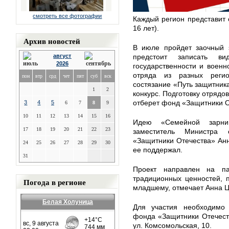
смотреть все фотографии
Каждый регион представит 
16 лет).
Архив новостей
В июле пройдет заочный 
август
предстоит записать ви
2026
государственности и военн
отряда из разных реги
пон
втр
срд
чет
пят
суб
вск
состязание «Путь защитника
1
2
конкурс. Подготовку отрядо
отберет фонд «Защитники О
3
4
5
6
7
8
9
10
11
12
13
14
15
16
Идею «Семейной зарниц
17
18
19
20
21
22
23
заместитель Министра
«Защитники Отечества» Ан
24
25
26
27
28
29
30
ее поддержал.
31
Проект направлен на пат
традиционных ценностей, 
Погода в регионе
младшему, отмечает Анна Ц
Белая Холуница
Для участия необходимо
фонда «Защитники Отечест
ул. Комсомольская, 10.