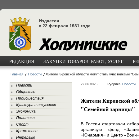
Издается
с 22 февраля 1931 года
РЕДАКЦИЯ
ЗАКУПКИ ТОВАРОВ, РАБОТ, УСЛУГ
РЕ
Главная
Новости
Жители Кировской области могут стать участниками "Сем
27.06.0025
Рубрика:
Новости
Новости
Общество
Происшествия
Жители Кировской обл
Культура и искусство
"Семейной зарницы"
Экономика
Политика
В России стартовали отбо
Спорт
организуют фонд «Защит
Кроме того
«Юнармия» и Центр «Воин»
Интервью