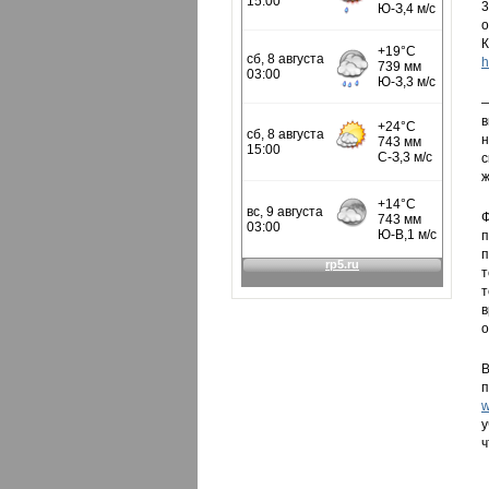
3
о
h
—
в
н
с
ж
Ф
п
п
т
т
в
о
В
п
w
у
ч