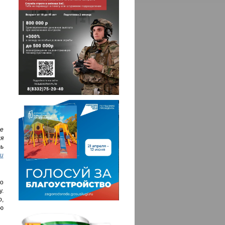
е
я
ь
ru
 о
у.
р,
ю