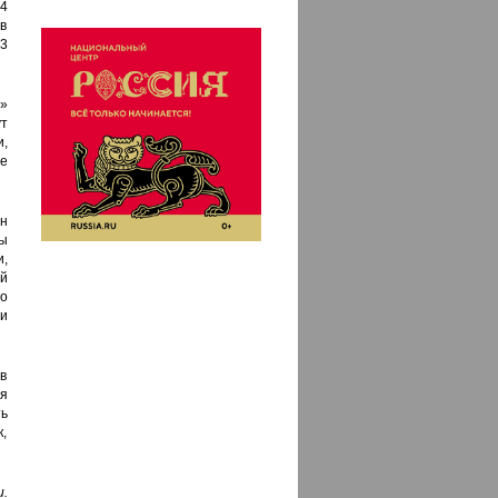
4
в
3
»
т
,
е
н
ы
и,
й
то
и
в
я
ь
к,
.