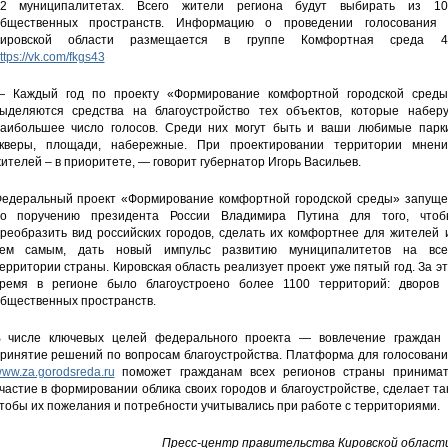
2 муниципалитетах. Всего жители региона будут выбирать из 10
бщественных пространств. Информацию о проведении голосования 
Кировской области размещается в группе Комфортная среда 4
ttps://vk.com/fkgs43
 Каждый год по проекту «Формирование комфортной городской среды
ыделяются средства на благоустройство тех объектов, которые наберу
аибольшее число голосов. Среди них могут быть и ваши любимые парки
кверы, площади, набережные. При проектировании территории мнени
ителей – в приоритете, — говорит губернатор Игорь Васильев.
едеральный проект «Формирование комфортной городской среды» запуще
о поручению президента России Владимира Путина для того, чтоб
реобразить вид российских городов, сделать их комфортнее для жителей 
ем самым, дать новый импульс развитию муниципалитетов на все
ерритории страны. Кировская область реализует проект уже пятый год. За э
ремя в регионе было благоустроено более 1100 территорий: дворов 
бщественных пространств.
 числе ключевых целей федерального проекта — вовлечение граждан 
ринятие решений по вопросам благоустройства. Платформа для голосовани
ww.za.gorodsreda.ru
поможет гражданам всех регионов страны принимат
частие в формировании облика своих городов и благоустройстве, сделает та
тобы их пожелания и потребности учитывались при работе с территориями.
Пресс-центр правительства Кировской области