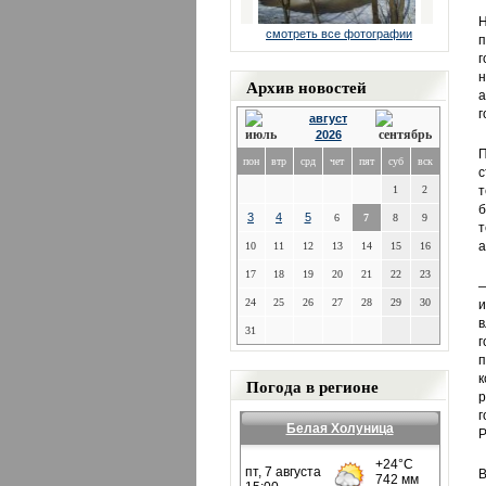
Н
смотреть все фотографии
п
г
н
Архив новостей
а
г
август
2026
П
пон
втр
срд
чет
пят
суб
вск
с
1
2
т
б
3
4
5
6
7
8
9
т
а
10
11
12
13
14
15
16
17
18
19
20
21
22
23
24
25
26
27
28
29
30
и
в
31
г
п
к
Погода в регионе
р
г
Белая Холуница
Р
В