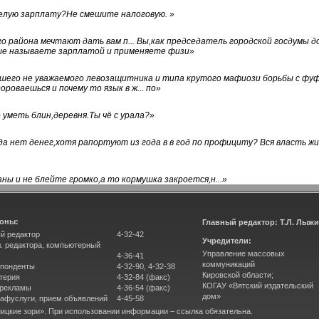
белую зарплату?Не смешите налоговую.
»
го района мечтают дать вам п... Вы,как председатель городской госдумы 
ые называете зарплатой и применяете физи
»
нашего не уважаемого левозащитника и типа крутого мафиози борьбы с 
ороваешься и почему то язык в ж... по
»
уметь блин,деревня.Ты чё с урала?
»
а нет денег,хотя рапортуют из года в в год по профициту? Вся власть жи
ны и не блейте громко,а то кормушка закроется,н...
»
оны:
Главный редактор: Т.Л. Лыж
й редактор
4-32-42
Учредители:
л. редактора, компьютерный
Управление массовых
4-36-41
коммуникаций
понденты
4-32-90, 4-32-38
Кировской области;
терия
4-32-84 (факс)
КОГАУ «Вятский издательский
 рекламы
4-36-54 (факс)
дом»
афуслуги, прием объявлений
4-45-58
ицкие зори». При использовании информации – ссылка обязательна.