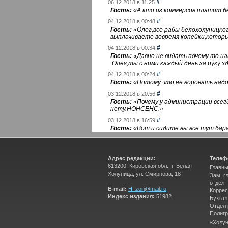
#
06.12.2018 в 11:25
Гость:
«
А кто из коммерсов платит 
#
04.12.2018 в 00:48
Гость:
«
Олег,все рабы белохолуницко
выплачиваете вовремя копейки,котор
#
04.12.2018 в 00:34
Гость:
«
Давно не видать почему то 
.Олег,ты с ними каждый день за руку зд
#
04.12.2018 в 00:24
Гость:
«
Потому что не воровать надо 
#
03.12.2018 в 20:56
Гость:
«
Почему у администрации всегд
нету.НОНСЕНС.
»
#
03.12.2018 в 16:59
Гость:
«
Вот и сидите вы все тут бара
Адрес редакции:
Телеф
613200, Кировская обл., г. Белая
Главны
Холуница, ул. Смирнова, 18
Зам. г
отдел
E-mail:
H_zori@mail.ru
Коррес
Индекс издания:
51982
Бухгал
Отдел
Полигр
«Холун