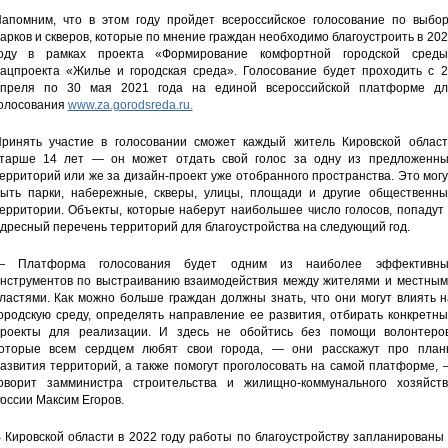
апомним, что в этом году пройдет всероссийское голосование по выбор
арков и скверов, которые по мнение граждан необходимо благоустроить в 20
оду в рамках проекта «Формирование комфортной городской среды
ацпроекта «Жилье и городская среда». Голосование будет проходить с 2
преля по 30 мая 2021 года на единой всероссийской платформе дл
олосования
www.za.gorodsreda.ru.
ринять участие в голосовании сможет каждый житель Кировской област
тарше 14 лет — он может отдать свой голос за одну из предложенны
ерриторий или же за дизайн-проект уже отобранного пространства. Это мог
ыть парки, набережные, скверы, улицы, площади и другие общественны
ерритории. Объекты, которые наберут наибольшее число голосов, попадут
дресный перечень территорий для благоустройства на следующий год.
— Платформа голосования будет одним из наиболее эффективны
нструментов по выстраиванию взаимодействия между жителями и местным
ластями. Как можно больше граждан должны знать, что они могут влиять 
ородскую среду, определять направление ее развития, отбирать конкретн
роекты для реализации. И здесь не обойтись без помощи волонтеров
оторые всем сердцем любят свои города, — они расскажут про план
азвития территорий, а также помогут проголосовать на самой платформе,
оворит замминистра строительства и жилищно-коммунального хозяйств
оссии Максим Егоров.
 Кировской области в 2022 году работы по благоустройству запланированы