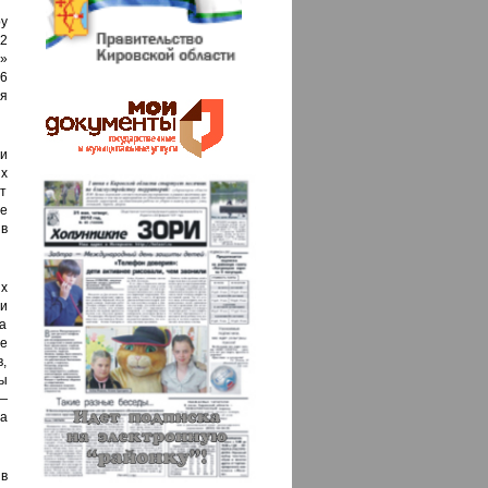
у
22
»
6
я
и
х
ут
е
 в
х
и
на
ые
,
ы
 —
а
 в