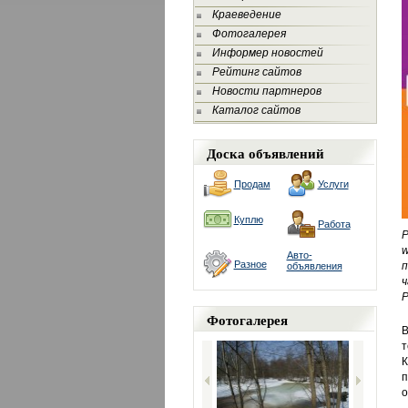
Краеведение
Фотогалерея
Информер новостей
Рейтинг сайтов
Новости партнеров
Каталог сайтов
Доска объявлений
Продам
Услуги
Куплю
Работа
Авто-
Разное
п
объявления
ч
Р
Фотогалерея
В
т
К
п
о