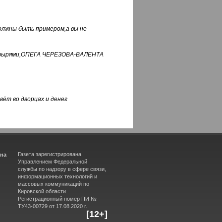
должны быть примером,а вы не
фуфырями,ОПЕГА ЧЕРЕЗОВА-ВАЛЕНТА
вёт во дворцах и денег
Газета зарегистрирована
ина
Управлением Федеральной
службы по надзору в сфере связи,
информационных технологий и
массовых коммуникаций по
Кировской области.
Регистрационный номер ПИ №
ТУ43-00729 от 17.08.2020 г.
[12+]