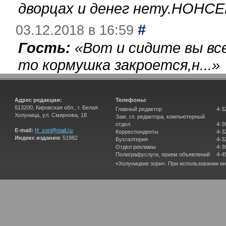
дворцах и денег нету.НОНСЕ
#
03.12.2018 в 16:59
Гость:
«
Вот и сидите вы вс
то кормушка закроется,н...
»
Адрес редакции:
Телефоны:
613200, Кировская обл., г. Белая
Главный редактор
4-3
Холуница, ул. Смирнова, 18
Зам. гл. редактора, компьютерный
отдел
4-3
E-mail:
H_zori@mail.ru
Корреспонденты
4-3
Индекс издания:
51982
Бухгалтерия
4-3
Отдел рекламы
4-3
Полиграфуслуги, прием объявлений
4-4
«Холуницкие зори». При использовании и