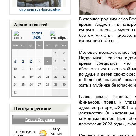
смотреть все фотографии
В ставшее родным село Бел
Архив новостей
время: Андрей – в четыре
супруга – после замужеств
август
братом жила в г. Кирове, 
2026
окончания школы…
пон
втр
срд
чет
пят
суб
вск
Молодые познакомились чер
1
2
Подрезчиха – совсем рядом.
3
4
5
6
7
8
9
время убедились, что 
обосноваться в сельской м
10
11
12
13
14
15
16
по душе и детей своих обе
17
18
19
20
21
22
23
небольшой сельской школе
жить в глубинке безопасно и
24
25
26
27
28
29
30
31
Глава семьи окончил В
финансов, права и упра
Погода в регионе
администратор», с 2008-го 
должностях (в настоящее
семейный бизнес. Был побе
Белая Холуница
профессии 2023 года», вход
Супруга трудится бухгалт