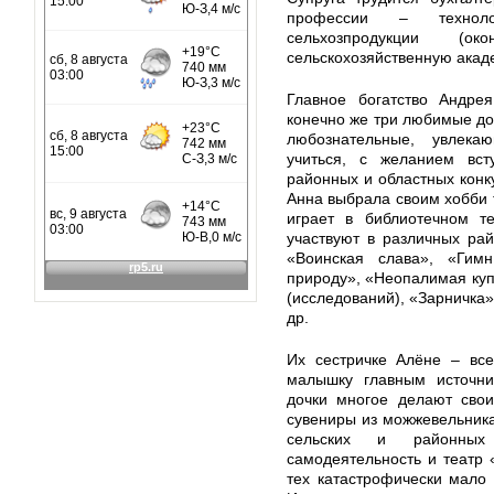
профессии – техноло
сельхозпродукции (ок
сельскохозяйственную акад
Главное богатство Андре
конечно же три любимые доч
любознательные, увлек
учиться, с желанием вс
районных и областных конк
Анна выбрала своим хобби 
играет в библиотечном т
участвуют в различных рай
«Воинская слава», «Гим
природу», «Неопалимая купи
(исследований), «Зарничка»
др.
Их сестричке Алёне – все
малышку главным источни
дочки многое делают свои
сувениры из можжевельник
сельских и районных
самодеятельность и театр 
тех катастрофически мало