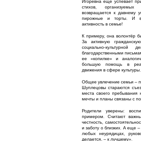
Игоревна еще успевает при
стихов, организуемых 
возвращается к давнему у
пирожные и торты. И в
активность в семье!
К примеру, она волонтёр б
За активную гражданск
социально-культурной д
благодарственными письмам
ее «копилке» и аналогич
большую помощь в реал
движения в сфере культуры.
Общее увлечение семьи – пу
Шуплецовы стараются съез
места своего пребывания н
мечты и планы связаны с п
Родители уверены: восп
примером. Считают важны
честность, самостоятельно
и заботу о близких. А еще 
любых неурядицах, руков
делается, – к лучшему».