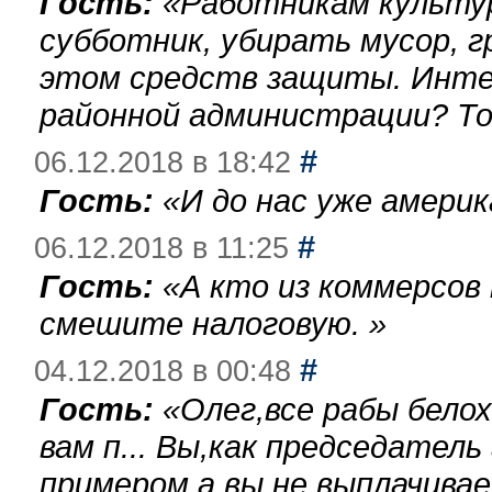
Гость:
«
Работникам культу
субботник, убирать мусор, г
этом средств защиты. Инте
районной администрации? То
#
06.12.2018 в 18:42
Гость:
«
И до нас уже америк
#
06.12.2018 в 11:25
Гость:
«
А кто из коммерсов
смешите налоговую.
»
#
04.12.2018 в 00:48
Гость:
«
Олег,все рабы бело
вам п... Вы,как председател
примером,а вы не выплачива