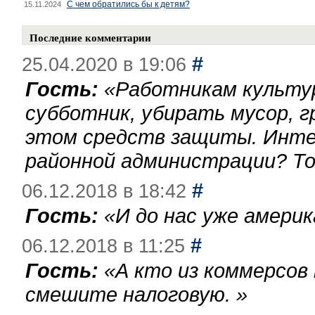
С чем обратились бы к детям?
15.11.2024
Последние комментарии
#
25.04.2020 в 19:06
Гость:
«
Работникам культу
субботник, убирать мусор, г
этом средств защиты. Инте
районной администрации? То
#
06.12.2018 в 18:42
Гость:
«
И до нас уже америк
#
06.12.2018 в 11:25
Гость:
«
А кто из коммерсов
смешите налоговую.
»