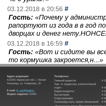
#
03.12.2018 в 20:56
Гость:
«
Почему у администр
рапортуют из года в в год п
дворцах и денег нету.НОНСЕ
#
03.12.2018 в 16:59
Гость:
«
Вот и сидите вы вс
то кормушка закроется,н...
»
Адрес редакции:
Телефоны:
613200, Кировская обл., г. Белая
Главный редактор
4-3
Холуница, ул. Смирнова, 18
Зам. гл. редактора, компьютерный
отдел
4-3
E-mail:
H_zori@mail.ru
Корреспонденты
4-3
Индекс издания:
51982
Бухгалтерия
4-3
Отдел рекламы
4-3
Полиграфуслуги, прием объявлений
4-4