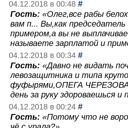
#
04.12.2018 в 00:48
Гость:
«
Олег,все рабы бело
вам п... Вы,как председател
примером,а вы не выплачива
называете зарплатой и при
#
04.12.2018 в 00:34
Гость:
«
Давно не видать по
левозащитника и типа круто
фуфырями,ОПЕГА ЧЕРЕЗОВА-
день за руку здороваешься и п
#
04.12.2018 в 00:24
Гость:
«
Потому что не воро
чё с урала?
»