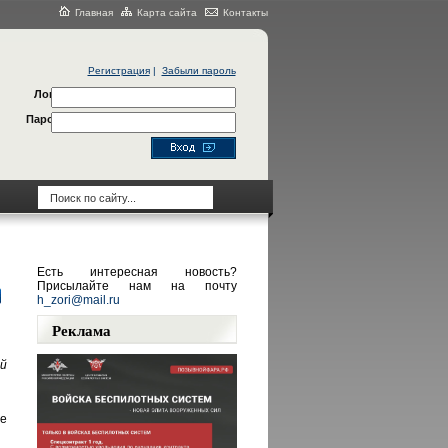
Главная
Карта сайта
Контакты
Регистрация
|
Забыли пароль
Логин
Пароль
Есть интересная новость?
Присылайте нам на почту
h_zori@mail.ru
Реклама
ий
де