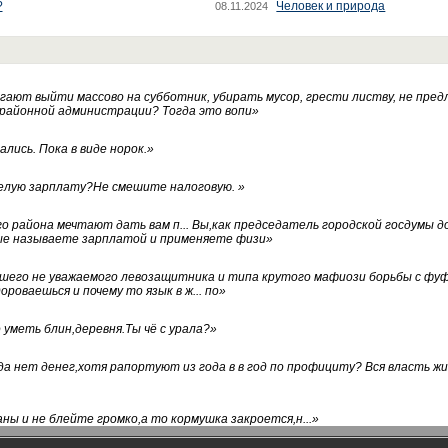
?
Человек и природа
08.11.2024
ают выйти массово на субботник, убирать мусор, грести листву, не пред
 районной администрации? Тогда это вопи
»
лись. Пока в виде норок.
»
белую зарплату?Не смешите налоговую.
»
го района мечтают дать вам п... Вы,как председатель городской госдумы 
ые называете зарплатой и применяете физи
»
нашего не уважаемого левозащитника и типа крутого мафиози борьбы с 
ороваешься и почему то язык в ж... по
»
уметь блин,деревня.Ты чё с урала?
»
а нет денег,хотя рапортуют из года в в год по профициту? Вся власть жи
ны и не блейте громко,а то кормушка закроется,н...
»