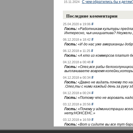
С чем обратились бы к детям
15.11.2024
Последние комментарии
#
25.04.2020 в 19:06
Гость:
«
Работникам культуры предлаг
Интересно, чья инициатива? Неужели
#
06.12.2018 в 18:42
Гость:
«
И до нас уже американцы добра
#
06.12.2018 в 11:25
Гость:
«
А кто из коммерсов платит 
#
04.12.2018 в 00:48
Гость:
«
Олег,все рабы белохолуницко
выплачиваете вовремя копейки,котор
#
04.12.2018 в 00:34
Гость:
«
Давно не видать почему то 
.Олег,ты с ними каждый день за руку зд
#
04.12.2018 в 00:24
Гость:
«
Потому что не воровать надо 
#
03.12.2018 в 20:56
Гость:
«
Почему у администрации всегд
нету.НОНСЕНС.
»
#
03.12.2018 в 16:59
Гость:
«
Вот и сидите вы все тут бара