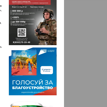
я
,
а.
ь