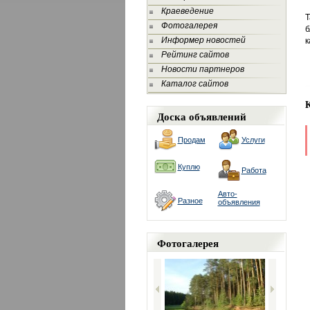
Краеведение
Т
Фотогалерея
б
Информер новостей
к
Рейтинг сайтов
Новости партнеров
Каталог сайтов
Доска объявлений
Продам
Услуги
Куплю
Работа
Авто-
Разное
объявления
Фотогалерея