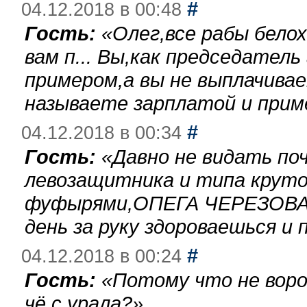
#
04.12.2018 в 00:48
Гость:
«
Олег,все рабы бело
вам п... Вы,как председател
примером,а вы не выплачива
называете зарплатой и при
#
04.12.2018 в 00:34
Гость:
«
Давно не видать по
левозащитника и типа круто
фуфырями,ОПЕГА ЧЕРЕЗОВА-
день за руку здороваешься и п
#
04.12.2018 в 00:24
Гость:
«
Потому что не воро
чё с урала?
»