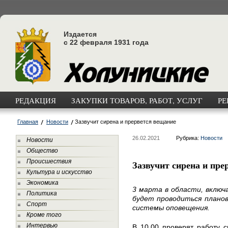
Издается
с 22 февраля 1931 года
РЕДАКЦИЯ
ЗАКУПКИ ТОВАРОВ, РАБОТ, УСЛУГ
РЕ
Главная
Новости
Зазвучит сирена и прервется вещание
26.02.2021
Рубрика:
Новости
Новости
Общество
Происшествия
Зазвучит сирена и пре
Культура и искусство
Экономика
3 марта в области, включ
Политика
будет проводиться планов
Спорт
системы оповещения.
Кроме того
Интервью
В 10.00 проверят работу с