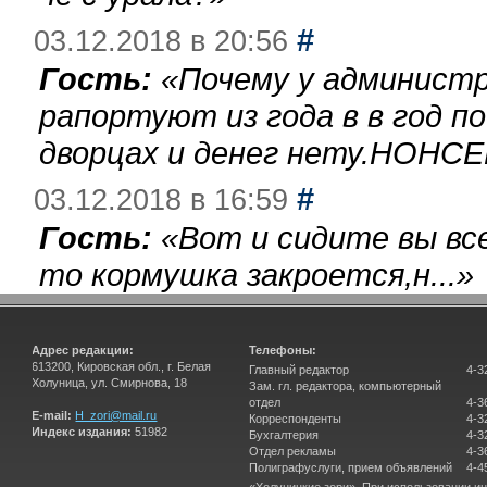
#
03.12.2018 в 20:56
Гость:
«
Почему у администр
рапортуют из года в в год п
дворцах и денег нету.НОНСЕ
#
03.12.2018 в 16:59
Гость:
«
Вот и сидите вы вс
то кормушка закроется,н...
»
Адрес редакции:
Телефоны:
613200, Кировская обл., г. Белая
Главный редактор
4-3
Холуница, ул. Смирнова, 18
Зам. гл. редактора, компьютерный
отдел
4-3
E-mail:
H_zori@mail.ru
Корреспонденты
4-3
Индекс издания:
51982
Бухгалтерия
4-3
Отдел рекламы
4-3
Полиграфуслуги, прием объявлений
4-4