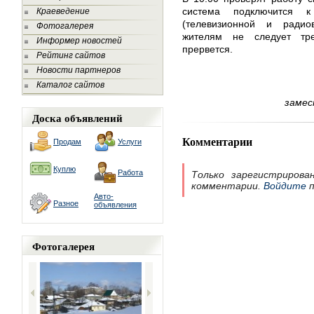
система подключится к
Краеведение
(телевизионной и радио
Фотогалерея
жителям не следует тре
Информер новостей
прервется.
Рейтинг сайтов
Новости партнеров
Каталог сайтов
замес
Доска объявлений
Комментарии
Продам
Услуги
Куплю
Работа
Только зарегистрирова
комментарии.
Войдите
п
Авто-
Разное
объявления
Фотогалерея