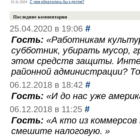
С чем обратились бы к детям?
15.11.2024
Последние комментарии
#
25.04.2020 в 19:06
Гость:
«
Работникам культу
субботник, убирать мусор, г
этом средств защиты. Инте
районной администрации? То
#
06.12.2018 в 18:42
Гость:
«
И до нас уже америк
#
06.12.2018 в 11:25
Гость:
«
А кто из коммерсов
смешите налоговую.
»