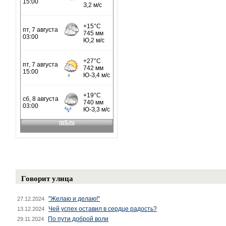
Говорит улица
"Желаю и делаю!"
27.12.2024
Чей успех оставил в сердце радость?
13.12.2024
По пути доброй воли
29.11.2024